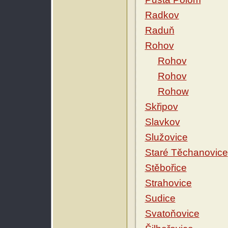
Radkov
Raduň
Rohov
Rohov
Rohov
Rohow
Skřipov
Slavkov
Služovice
Staré Těchanovice
Stěbořice
Strahovice
Sudice
Svatoňovice