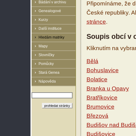
Bádání v archivu
Připomínáme, že d
Genealogové
České republiky. 
Kurzy
stránce
.
Další instituce
Soupis obcí v
Hledám matriky
Mapy
Kliknutím na vybra
Slovníčky
Bělá
Pomůcky
Bohuslavice
Stará Genea
Bolatice
Nápověda
Branka u Opavy
Bratříkovice
Brumovice
Březová
Budišov nad Budi
Budišovice