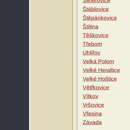
Šilheřovice
Štáblovice
Štěpánkovice
Štítina
Těškovice
Třebom
Uhlířov
Velká Polom
Velké Heraltice
Velké Hoštice
Větřkovice
Vítkov
Vršovice
Vřesina
Závada