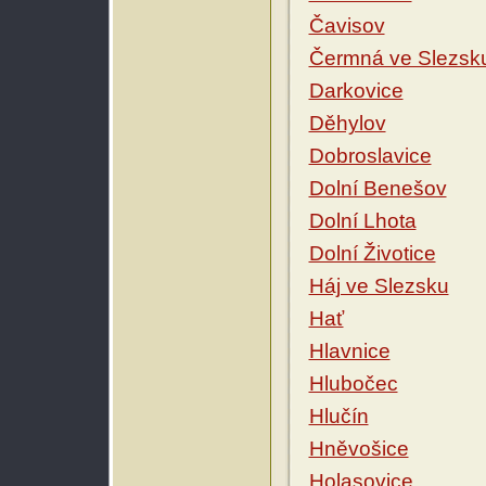
Čavisov
Čermná ve Slezsk
Darkovice
Děhylov
Dobroslavice
Dolní Benešov
Dolní Lhota
Dolní Životice
Háj ve Slezsku
Hať
Hlavnice
Hlubočec
Hlučín
Hněvošice
Holasovice