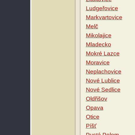
Ludgeřovice
Markvartovice
Melč
Mikolajice
Mladecko
Mokré Lazce
Moravice
Neplachovice
Nové Lublice
Nové Sedlice
Oldřišov
Opava
Otice
Píšť
Pustá Polom