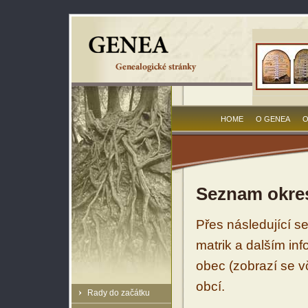
HOME
O GENEA
O
Seznam okres
Přes následující s
matrik a dalším in
obec (zobrazí se vč
obcí.
Rady do začátku