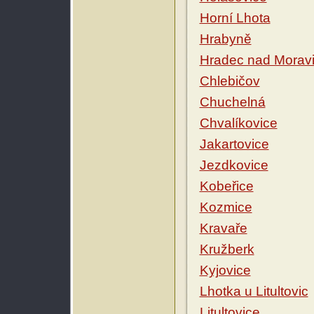
Horní Lhota
Hrabyně
Hradec nad Moravi
Chlebičov
Chuchelná
Chvalíkovice
Jakartovice
Jezdkovice
Kobeřice
Kozmice
Kravaře
Kružberk
Kyjovice
Lhotka u Litultovic
Litultovice