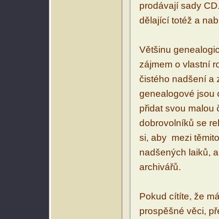
prodávají sady CD.
dělající totéž a na
Většinu genealogic
zájmem o vlastní r
čistého nadšení a 
genealogové jsou o
přidat svou malou 
dobrovolníků se rek
si, aby mezi těmito
nadšených laiků, al
archivářů.
Pokud cítíte, že m
prospěšné věci, př