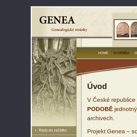
HOME
O GENEA
O
Úvod
V České republice 
PODOBĚ
jednotný
archivech.
Rady do začátku
Projekt Genea – so