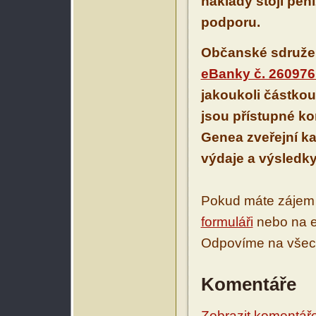
náklady stojí pení
podporu.
Občanské sdruže
eBanky č. 260976
jakoukoli částkou
jsou přístupné ko
Genea zveřejní ka
výdaje a výsledky
Pokud máte zájem 
formuláři
nebo na e
Odpovíme na všec
Komentáře
Zobrazit komentáře