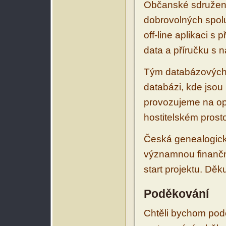
Občanské sdružení
dobrovolných spolu
off-line aplikaci s 
data a příručku s 
Tým databázových 
databázi, kde jsou
provozujeme na op
hostitelském prosto
Česká genealogická
významnou finanční
start projektu. Děk
Poděkování
Chtěli bychom podě