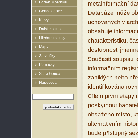
Bádání v archivu
metainformační dat
Genealogové
Databáze může obs
Kurzy
uchovaných v archi
Další instituce
obsahuje informace 
Hledám matriky
charakteristiku, ča
Mapy
dostupnosti jmenné
Slovníčky
Součástí soupisu 
Pomůcky
informačním regist
Stará Genea
zaniklých nebo př
Nápověda
identifikována ro
Cílem první etapy 
poskytnout badatel
obsaženo místo, k
alternativním hist
bude přístupný sez