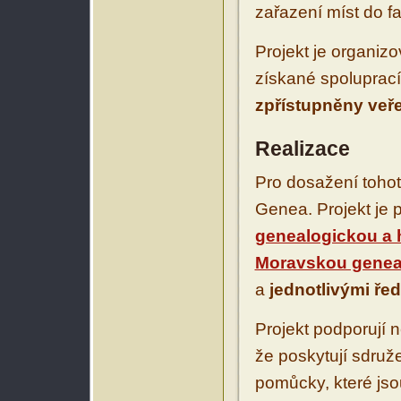
zařazení míst do fa
Projekt je organiz
získané spoluprací
zpřístupněny veř
Realizace
Pro dosažení tohot
Genea. Projekt je 
genealogickou a 
Moravskou geneal
a
jednotlivými řed
Projekt podporují n
že poskytují sdruž
pomůcky, které jso