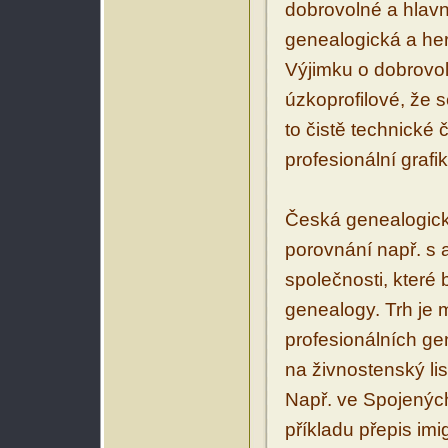
dobrovolné a hlav
genealogická a her
Výjimku o dobrovoln
úzkoprofilové, že s
to čistě technické 
profesionální grafi
Česká genealogická
porovnání např. s 
společnosti, které 
genealogy. Trh je m
profesionálních ge
na živnostenský lis
Např. ve Spojených 
příkladu přepis im