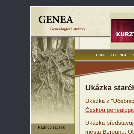
HOME
O GENEA
O
Ukázka staré
Ukázka z "Učebnice
Českou genealogic
Ukázka představuje
Rady do začátku
města Berounu. Ob