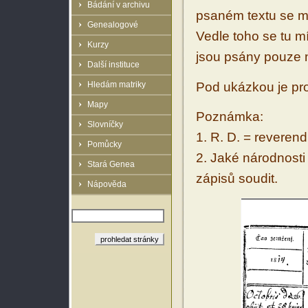
Bádání v archivu
psaném textu se m
Genealogové
Vedle toho se tu m
Kurzy
jsou psány pouze
Další instituce
Pod ukázkou je pro
Hledám matriky
Mapy
Poznámka:
Slovníčky
1. R. D. = reveren
Pomůcky
2. Jaké národnosti b
Stará Genea
zápisů soudit.
Nápověda