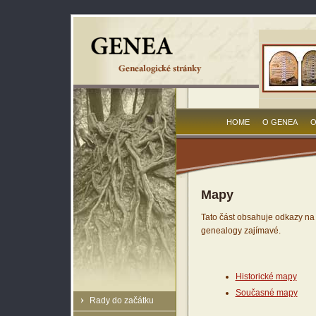
HOME
O GENEA
O
Mapy
Tato část obsahuje odkazy na
genealogy zajímavé.
Historické mapy
Současné mapy
Rady do začátku