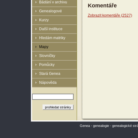
Bádání v archivu
Komentáře
Genealogové
Zobrazit komentáře (2527)
Kurzy
Další instituce
Hledám matriky
Mapy
Slovníčky
Pomůcky
Stará Genea
Nápověda
Genea - genealogie - genealogické str