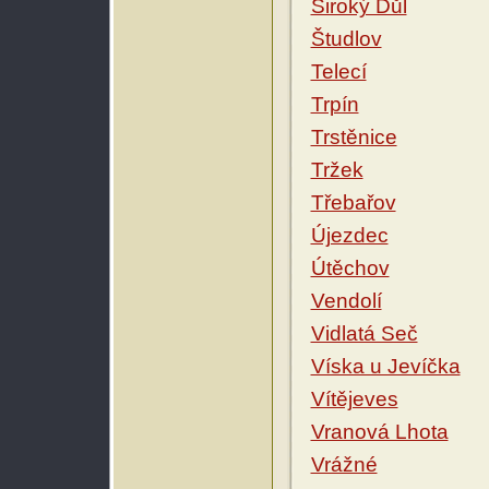
Široký Důl
Študlov
Telecí
Trpín
Trstěnice
Tržek
Třebařov
Újezdec
Útěchov
Vendolí
Vidlatá Seč
Víska u Jevíčka
Vítějeves
Vranová Lhota
Vrážné