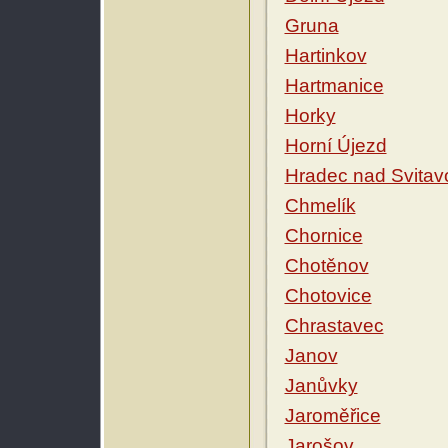
Gruna
Hartinkov
Hartmanice
Horky
Horní Újezd
Hradec nad Svitav
Chmelík
Chornice
Chotěnov
Chotovice
Chrastavec
Janov
Janůvky
Jaroměřice
Jarošov