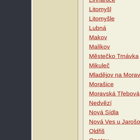
Litomyšl
Litomyšle
Lubná
Makov
Malíkov
Městečko Trnávka
Mikuleč
Mladějov na Mora
Morašice
Moravská Třebová
Nedvězí
Nová Sídla
Nová Ves u Jaroš
Oldřiš