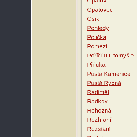
Opatov
Opatovec
Osík
Pohledy
Polička
Pomezí
Poříčí u Litomyšle
Příluka
Pustá Kamenice
Pustá Rybná
Radiměř
Radkov
Rohozná
Rozhraní
Rozstání