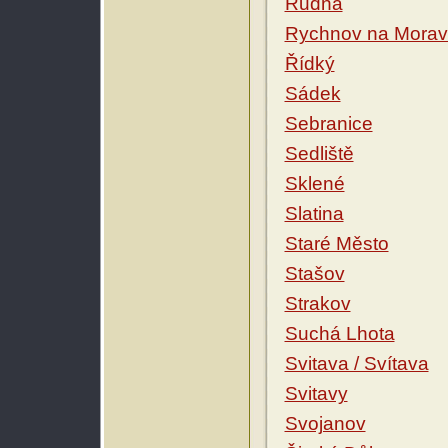
Rudná
Rychnov na Mora
Řídký
Sádek
Sebranice
Sedliště
Sklené
Slatina
Staré Město
Stašov
Strakov
Suchá Lhota
Svitava / Svítava
Svitavy
Svojanov