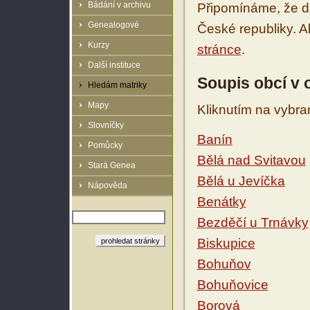
Bádání v archivu
Připomínáme, že d
Genealogové
České republiky. 
Kurzy
stránce
.
Další instituce
Soupis obcí v 
Hledám matriky
Mapy
Kliknutím na vybra
Slovníčky
Banín
Pomůcky
Bělá nad Svitavou
Stará Genea
Bělá u Jevíčka
Nápověda
Benátky
Bezděčí u Trnávky
Biskupice
Bohuňov
Bohuňovice
Borová