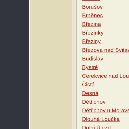
Borušov
Brněnec
Březina
Březinky
Březiny
Březová nad Svita
Budislav
Bystré
Cerekvice nad Lo
Čistá
Desná
Dětřichov
Dětřichov u Morav
Dlouhá Loučka
Dolní Újezd