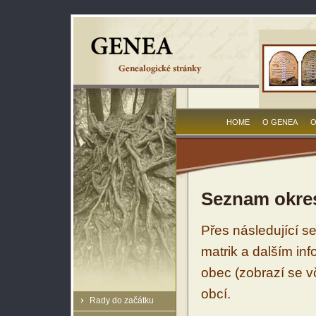
HOME
O GENEA
O
Seznam okres
Přes následující s
matrik a dalším in
obec (zobrazí se vč
obcí.
Rady do začátku