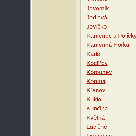
Javorník
Jedlová
Jevíčko
Kamenec u Poličk
Kamenná Horka
Karle
Koclířov
Korouhev
Koruna
Křenov
Kukle
Kunčina
Květná
Lavičné
Linhartice