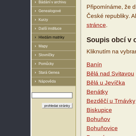
Bádání v archivu
Připomínáme, že d
Genealogové
České republiky. 
Kurzy
stránce
.
Další instituce
Hledám matriky
Soupis obcí v 
Mapy
Kliknutím na vybra
Slovníčky
Banín
Pomůcky
Stará Genea
Bělá nad Svitavou
Nápověda
Bělá u Jevíčka
Benátky
Bezděčí u Trnávky
Biskupice
Bohuňov
Bohuňovice