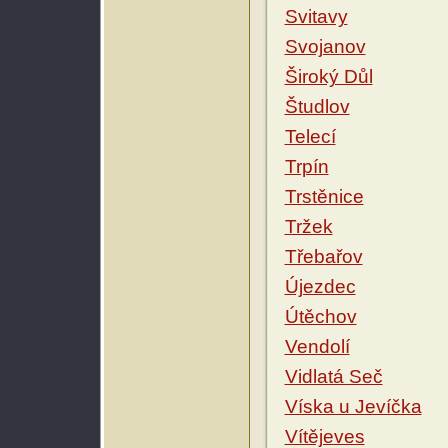
Svitavy
Svojanov
Široký Důl
Študlov
Telecí
Trpín
Trstěnice
Tržek
Třebařov
Újezdec
Útěchov
Vendolí
Vidlatá Seč
Víska u Jevíčka
Vítějeves