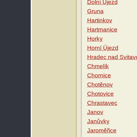
Dolní Újezd
Gruna
Hartinkov
Hartmanice
Horky
Horní Újezd
Hradec nad Svitav
Chmelík
Chornice
Chotěnov
Chotovice
Chrastavec
Janov
Janůvky
Jaroměřice