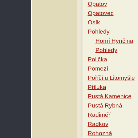
Opatov
Opatovec
Osík
Pohledy
Horní Hynčina
Pohledy
Polička
Pomezí
Poříčí u Litomyšle
Příluka
Pustá Kamenice
Pustá Rybná
Radiměř
Radkov
Rohozná