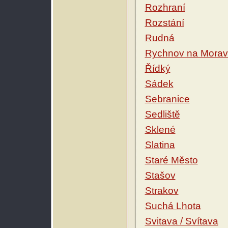
Rozhraní
Rozstání
Rudná
Rychnov na Mora
Řídký
Sádek
Sebranice
Sedliště
Sklené
Slatina
Staré Město
Stašov
Strakov
Suchá Lhota
Svitava / Svítava