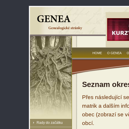
HOME
O GENEA
O
Seznam okres
Přes následující s
matrik a dalším in
obec (zobrazí se vč
obcí.
Rady do začátku