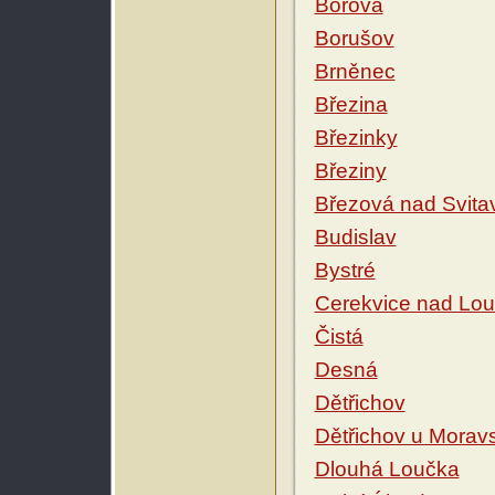
Borová
Borušov
Brněnec
Březina
Březinky
Březiny
Březová nad Svita
Budislav
Bystré
Cerekvice nad Lo
Čistá
Desná
Dětřichov
Dětřichov u Morav
Dlouhá Loučka