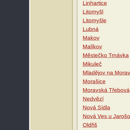
Linhartice
Litomyšl
Litomyšle
Lubná
Makov
Malíkov
Městečko Trnávka
Mikuleč
Mladějov na Mora
Morašice
Moravská Třebová
Nedvězí
Nová Sídla
Nová Ves u Jaroš
Oldřiš