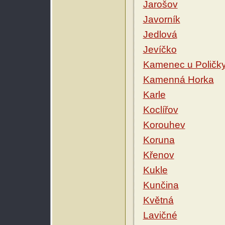
Jarošov
Javorník
Jedlová
Jevíčko
Kamenec u Poličk
Kamenná Horka
Karle
Koclířov
Korouhev
Koruna
Křenov
Kukle
Kunčina
Květná
Lavičné