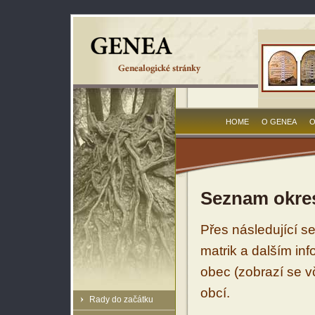
HOME
O GENEA
O
Seznam okres
Přes následující s
matrik a dalším in
obec (zobrazí se vč
obcí.
Rady do začátku