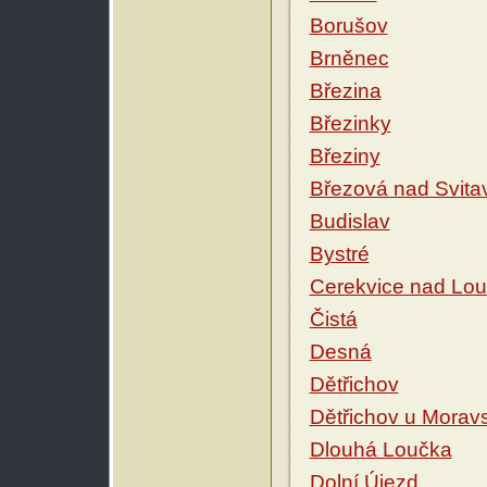
Borušov
Brněnec
Březina
Březinky
Březiny
Březová nad Svita
Budislav
Bystré
Cerekvice nad Lo
Čistá
Desná
Dětřichov
Dětřichov u Morav
Dlouhá Loučka
Dolní Újezd