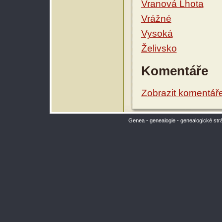
Vranová Lhota
Vrážné
Vysoká
Želivsko
Komentáře
Zobrazit komentář
Genea - genealogie - genealogické str