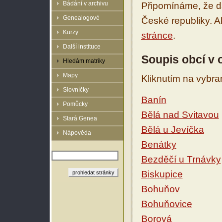
Bádání v archivu
Připomínáme, že d
Genealogové
České republiky. 
Kurzy
stránce
.
Další instituce
Soupis obcí v 
Hledám matriky
Mapy
Kliknutím na vybra
Slovníčky
Banín
Pomůcky
Bělá nad Svitavou
Stará Genea
Bělá u Jevíčka
Nápověda
Benátky
Bezděčí u Trnávky
Biskupice
Bohuňov
Bohuňovice
Borová