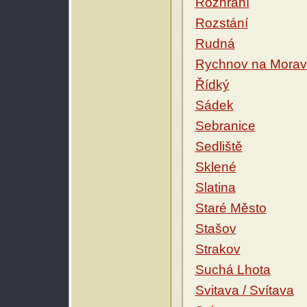
Rozhraní
Rozstání
Rudná
Rychnov na Mora
Řídký
Sádek
Sebranice
Sedliště
Sklené
Slatina
Staré Město
Stašov
Strakov
Suchá Lhota
Svitava / Svítava