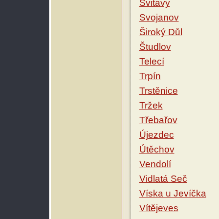
Svitavy
Svojanov
Široký Důl
Študlov
Telecí
Trpín
Trstěnice
Tržek
Třebařov
Újezdec
Útěchov
Vendolí
Vidlatá Seč
Víska u Jevíčka
Vítějeves