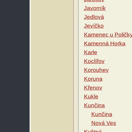
Javorník
Jedlová
Jevíčko
Kamenec u Poličk
Kamenná Horka
Karle
Koclířov
Korouhev
Koruna
Křenov
Kukle
Kunčina
Kunčina
Nová Ves
Květná