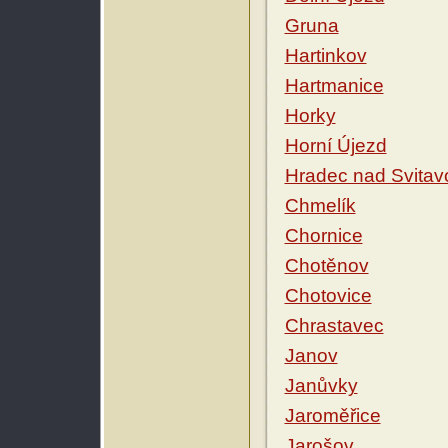
Gruna
Hartinkov
Hartmanice
Horky
Horní Újezd
Hradec nad Svitav
Chmelík
Chornice
Chotěnov
Chotovice
Chrastavec
Janov
Janůvky
Jaroměřice
Jarošov