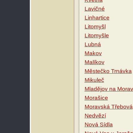
Lavičné
Linhartice
Litomyšl
Litomyšle
Lubná
Makov
Malíkov
Městečko Trnávka
Mikuleč
Mladějov na Mora
Morašice
Moravská Třebová
Nedvězí
Nová Sídla