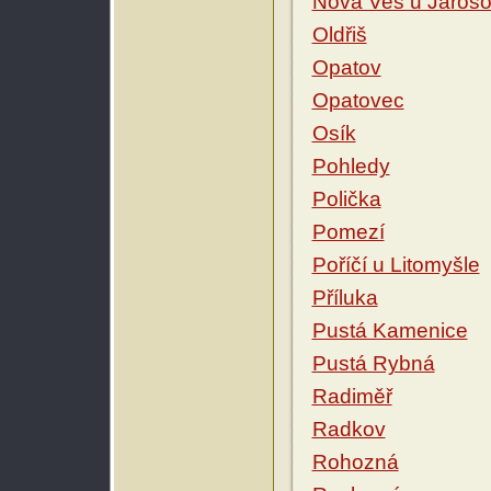
Nová Ves u Jaroš
Oldřiš
Opatov
Opatovec
Osík
Pohledy
Polička
Pomezí
Poříčí u Litomyšle
Příluka
Pustá Kamenice
Pustá Rybná
Radiměř
Radkov
Rohozná