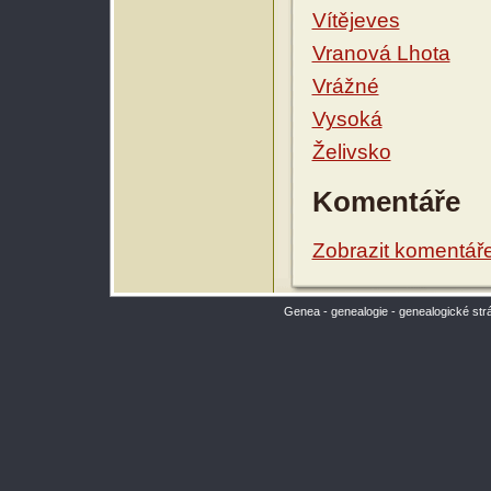
Vítějeves
Vranová Lhota
Vrážné
Vysoká
Želivsko
Komentáře
Zobrazit komentář
Genea - genealogie - genealogické str