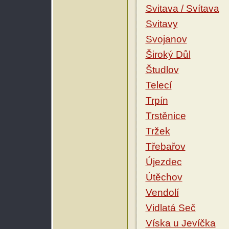
Svitava / Svítava
Svitavy
Svojanov
Široký Důl
Študlov
Telecí
Trpín
Trstěnice
Tržek
Třebařov
Újezdec
Útěchov
Vendolí
Vidlatá Seč
Víska u Jevíčka