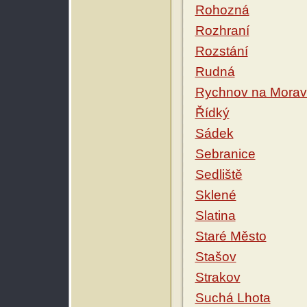
Rohozná
Rozhraní
Rozstání
Rudná
Rychnov na Mora
Řídký
Sádek
Sebranice
Sedliště
Sklené
Slatina
Staré Město
Stašov
Strakov
Suchá Lhota