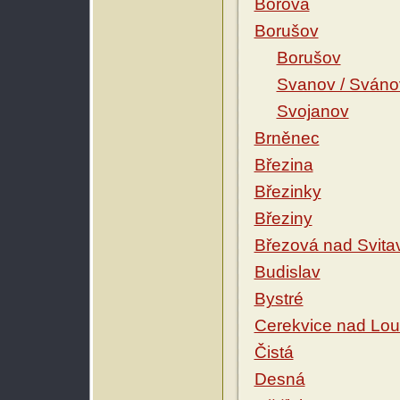
Borová
Borušov
Borušov
Svanov / Sváno
Svojanov
Brněnec
Březina
Březinky
Březiny
Březová nad Svita
Budislav
Bystré
Cerekvice nad Lo
Čistá
Desná