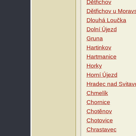
Dětřichov
Dětřichov u Morav
Dlouhá Loučka
Dolní Újezd
Gruna
Hartinkov
Hartmanice
Horky
Horní Újezd
Hradec nad Svitav
Chmelík
Chornice
Chotěnov
Chotovice
Chrastavec