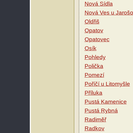
Nová Sídla
Nová Ves u Jaroš
Oldřiš
Opatov
Opatovec
Osík
Pohledy
Polička
Pomezí
Poříčí u Litomyšle
Příluka
Pustá Kamenice
Pustá Rybná
Radiměř
Radkov