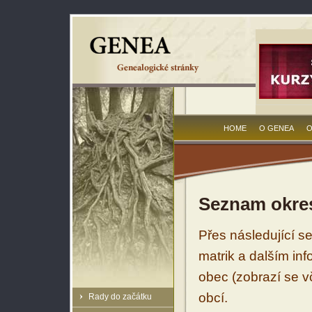
HOME
O GENEA
O
Seznam okres
Přes následující s
matrik a dalším in
obec (zobrazí se vč
obcí.
Rady do začátku