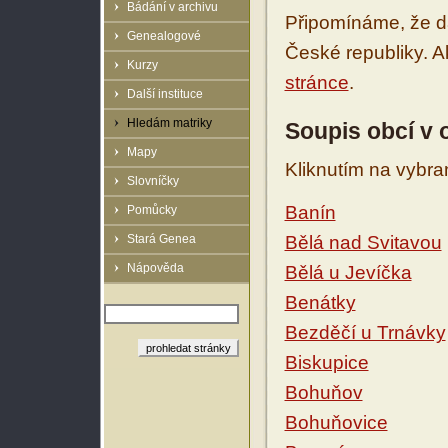
Bádání v archivu
Připomínáme, že d
Genealogové
České republiky. 
Kurzy
stránce
.
Další instituce
Hledám matriky
Soupis obcí v 
Mapy
Kliknutím na vybra
Slovníčky
Banín
Pomůcky
Stará Genea
Bělá nad Svitavou
Nápověda
Bělá u Jevíčka
Benátky
Bezděčí u Trnávky
Biskupice
Bohuňov
Bohuňovice