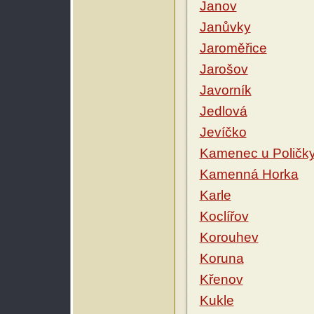
Janov
Janůvky
Jaroměřice
Jarošov
Javorník
Jedlová
Jevíčko
Kamenec u Poličk
Kamenná Horka
Karle
Koclířov
Korouhev
Koruna
Křenov
Kukle