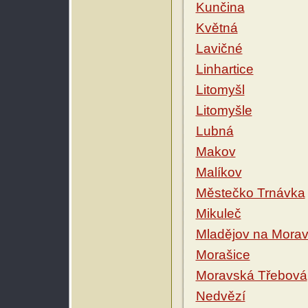
Kunčina
Květná
Lavičné
Linhartice
Litomyšl
Litomyšle
Lubná
Makov
Malíkov
Městečko Trnávka
Mikuleč
Mladějov na Mora
Morašice
Moravská Třebová
Nedvězí