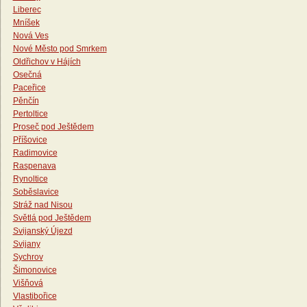
Liberec
Mníšek
Nová Ves
Nové Město pod Smrkem
Oldřichov v Hájích
Osečná
Paceřice
Pěnčín
Pertoltice
Proseč pod Ještědem
Příšovice
Radimovice
Raspenava
Rynoltice
Soběslavice
Stráž nad Nisou
Světlá pod Ještědem
Svijanský Újezd
Svijany
Sychrov
Šimonovice
Višňová
Vlastibořice