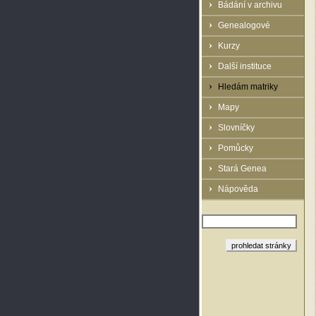
Bádání v archivu
Genealogové
Kurzy
Další instituce
Hledám matriky
Mapy
Slovníčky
Pomůcky
Stará Genea
Nápověda