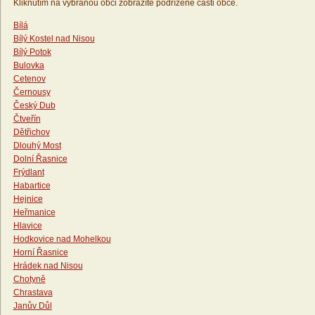
Kliknutím na vybranou obci zobrazíte podřízené části obce.
Bílá
Bílý Kostel nad Nisou
Bílý Potok
Bulovka
Cetenov
Černousy
Český Dub
Čtveřín
Dětřichov
Dlouhý Most
Dolní Řasnice
Frýdlant
Habartice
Hejnice
Heřmanice
Hlavice
Hodkovice nad Mohelkou
Horní Řasnice
Hrádek nad Nisou
Chotyně
Chrastava
Janův Důl