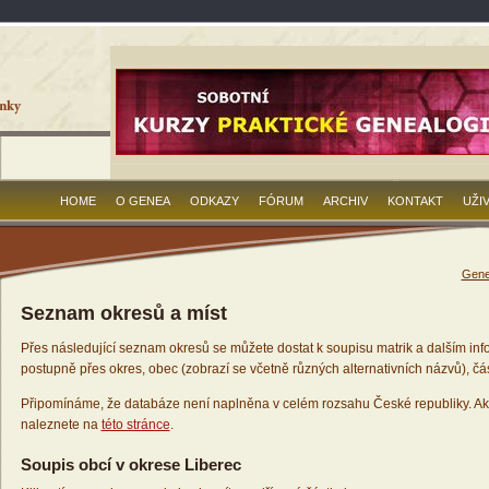
HOME
O GENEA
ODKAZY
FÓRUM
ARCHIV
KONTAKT
UŽI
Gene
Seznam okresů a míst
Přes následující seznam okresů se můžete dostat k soupisu matrik a dalším inf
postupně přes okres, obec (zobrazí se včetně různých alternativních názvů), čás
Připomínáme, že databáze není naplněna v celém rozsahu České republiky. Ak
naleznete na
této stránce
.
Soupis obcí v okrese Liberec