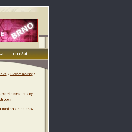
VATEL
HLEDÁNÍ
a.cz
»
Hledám matriky
»
ormacím hierarchicky
ti obcí.
tuální obsah databáze