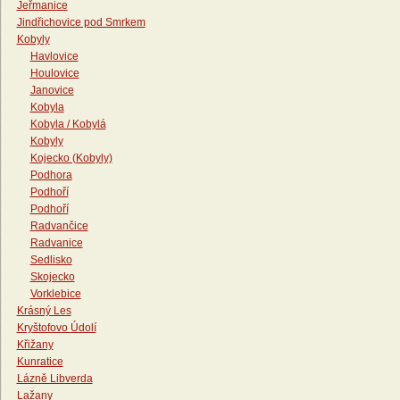
Jeřmanice
Jindřichovice pod Smrkem
Kobyly
Havlovice
Houlovice
Janovice
Kobyla
Kobyla / Kobylá
Kobyly
Kojecko (Kobyly)
Podhora
Podhoří
Podhoří
Radvančice
Radvanice
Sedlisko
Skojecko
Vorklebice
Krásný Les
Kryštofovo Údolí
Křižany
Kunratice
Lázně Libverda
Lažany