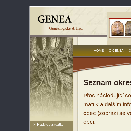
HOME
O GENEA
O
Seznam okres
Přes následující s
matrik a dalším in
obec (zobrazí se vč
obcí.
Rady do začátku