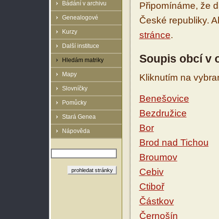
Bádání v archivu
Připomínáme, že d
Genealogové
České republiky. 
Kurzy
stránce
.
Další instituce
Soupis obcí v 
Hledám matriky
Mapy
Kliknutím na vybra
Slovníčky
Benešovice
Pomůcky
Bezdružice
Stará Genea
Bor
Nápověda
Brod nad Tichou
Broumov
Cebiv
Ctiboř
Částkov
Černošín