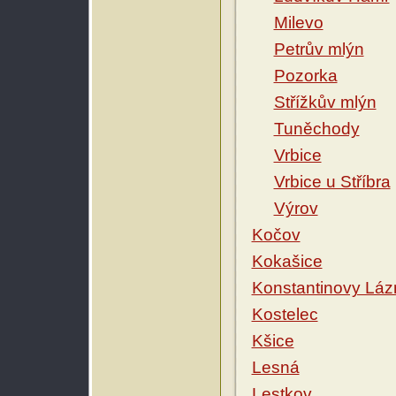
Milevo
Petrův mlýn
Pozorka
Střížkův mlýn
Tuněchody
Vrbice
Vrbice u Stříbra
Výrov
Kočov
Kokašice
Konstantinovy Láz
Kostelec
Kšice
Lesná
Lestkov