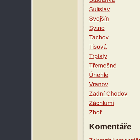
Sulislav
Svojšín
Sytno
Tachov
Tisová
Trpísty
Třemešné
Únehle
Vranov
Zadní Chodov
Záchlumí
Zhoř
Komentáře