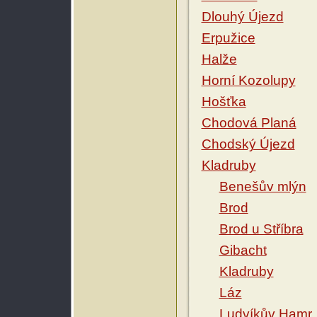
Dlouhý Újezd
Erpužice
Halže
Horní Kozolupy
Hošťka
Chodová Planá
Chodský Újezd
Kladruby
Benešův mlýn
Brod
Brod u Stříbra
Gibacht
Kladruby
Láz
Ludvíkův Hamr