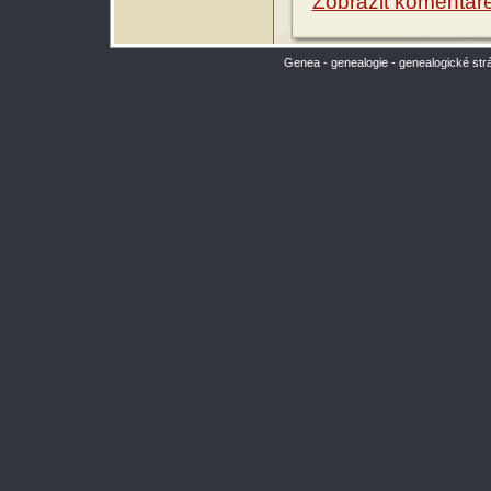
Zobrazit komentář
Genea - genealogie - genealogické str