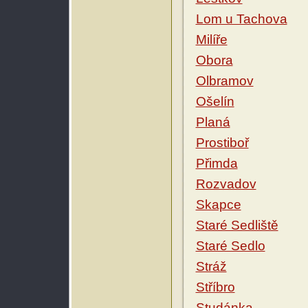
Lom u Tachova
Milíře
Obora
Olbramov
Ošelín
Planá
Prostiboř
Přimda
Rozvadov
Skapce
Staré Sedliště
Staré Sedlo
Stráž
Stříbro
Studánka