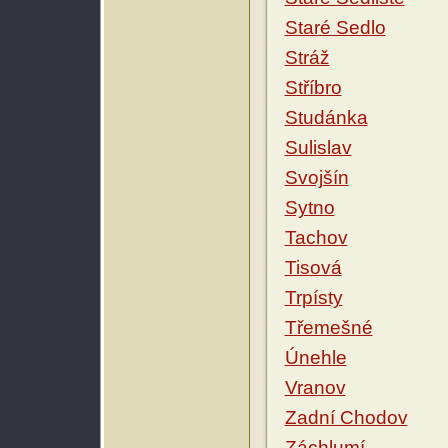
Staré Sedlo
Stráž
Stříbro
Studánka
Sulislav
Svojšín
Sytno
Tachov
Tisová
Trpísty
Třemešné
Únehle
Vranov
Zadní Chodov
Záchlumí