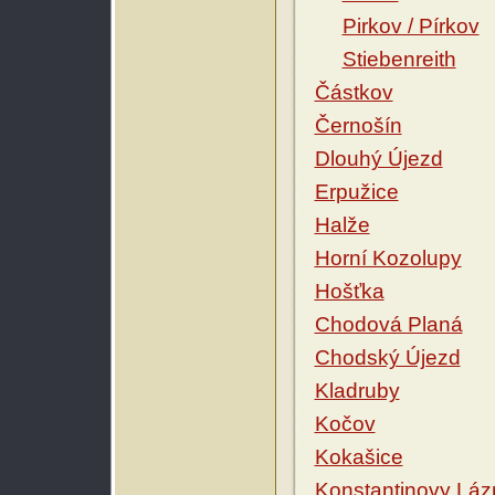
Pirkov / Pírkov
Stiebenreith
Částkov
Černošín
Dlouhý Újezd
Erpužice
Halže
Horní Kozolupy
Hošťka
Chodová Planá
Chodský Újezd
Kladruby
Kočov
Kokašice
Konstantinovy Láz