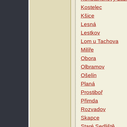
Kostelec
Kšice
Lesná
Lestkov
Lom u Tachova
Milíře
Obora
Olbramov
Ošelín
Planá
Prostiboř
Přimda
Rozvadov
Skapce
Staré Sedliště