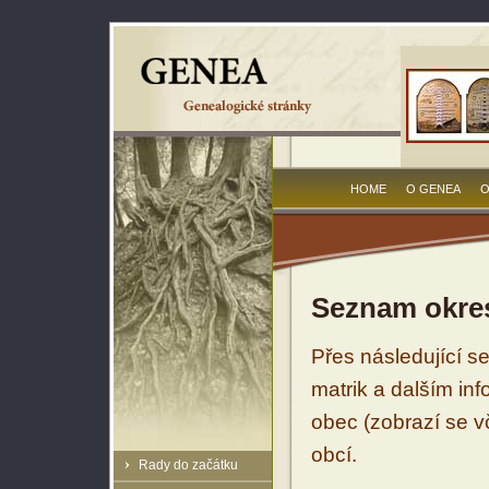
HOME
O GENEA
O
Seznam okres
Přes následující s
matrik a dalším in
obec (zobrazí se vč
obcí.
Rady do začátku