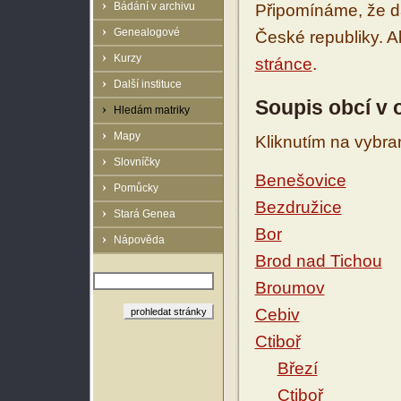
Bádání v archivu
Připomínáme, že d
Genealogové
České republiky. 
Kurzy
stránce
.
Další instituce
Soupis obcí v 
Hledám matriky
Mapy
Kliknutím na vybra
Slovníčky
Benešovice
Pomůcky
Bezdružice
Stará Genea
Bor
Nápověda
Brod nad Tichou
Broumov
Cebiv
Ctiboř
Březí
Ctiboř