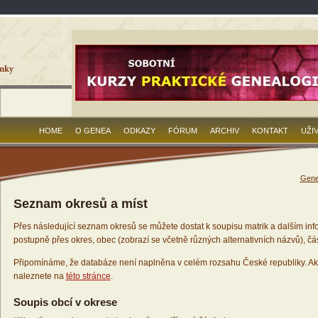
HOME
O GENEA
ODKAZY
FÓRUM
ARCHIV
KONTAKT
UŽI
Gene
Seznam okresů a míst
Přes následující seznam okresů se můžete dostat k soupisu matrik a dalším inf
postupně přes okres, obec (zobrazí se včetně různých alternativních názvů), čás
Připomínáme, že databáze není naplněna v celém rozsahu České republiky. Ak
naleznete na
této stránce
.
Soupis obcí v okrese