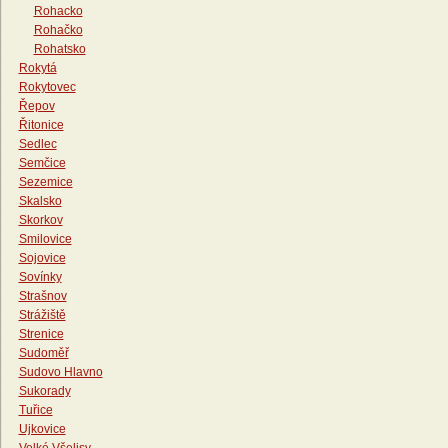
Rohacko
Rohačko
Rohatsko
Rokytá
Rokytovec
Řepov
Řitonice
Sedlec
Semčice
Sezemice
Skalsko
Skorkov
Smilovice
Sojovice
Sovínky
Strašnov
Strážiště
Strenice
Sudoměř
Sudovo Hlavno
Sukorady
Tuřice
Ujkovice