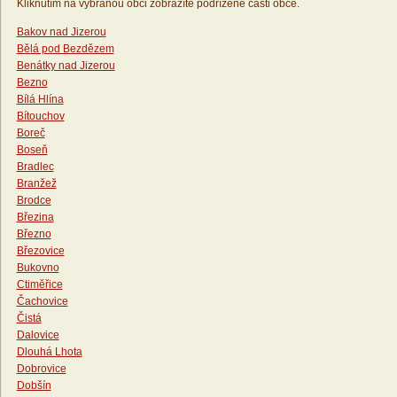
Kliknutím na vybranou obci zobrazíte podřízené části obce.
Bakov nad Jizerou
Bělá pod Bezdězem
Benátky nad Jizerou
Bezno
Bílá Hlína
Bítouchov
Boreč
Boseň
Bradlec
Branžež
Brodce
Březina
Březno
Březovice
Bukovno
Ctiměřice
Čachovice
Čistá
Dalovice
Dlouhá Lhota
Dobrovice
Dobšín