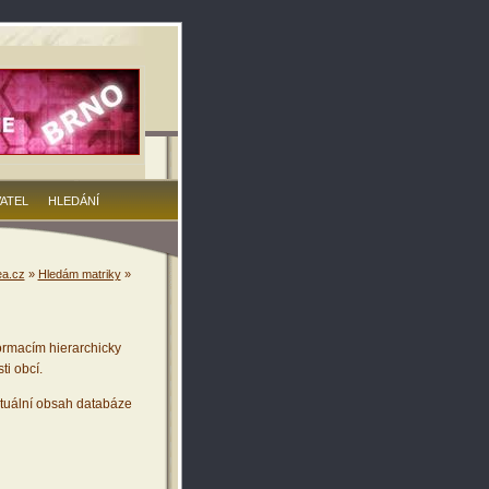
VATEL
HLEDÁNÍ
a.cz
»
Hledám matriky
»
ormacím hierarchicky
ti obcí.
tuální obsah databáze