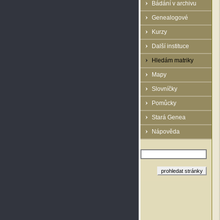
Bádání v archivu
Genealogové
Kurzy
Další instituce
Hledám matriky
Mapy
Slovníčky
Pomůcky
Stará Genea
Nápověda