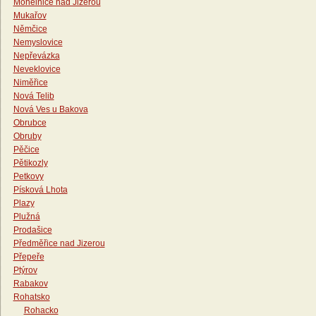
Mohelnice nad Jizerou
Mukařov
Němčice
Nemyslovice
Nepřevázka
Neveklovice
Niměřice
Nová Telib
Nová Ves u Bakova
Obrubce
Obruby
Pěčice
Pětikozly
Petkovy
Písková Lhota
Plazy
Plužná
Prodašice
Předměřice nad Jizerou
Přepeře
Ptýrov
Rabakov
Rohatsko
Rohacko