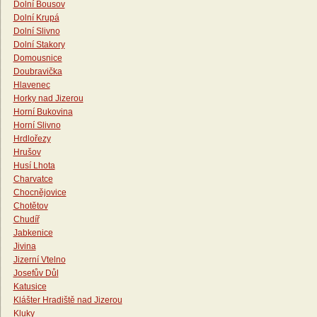
Dolní Bousov
Dolní Krupá
Dolní Slivno
Dolní Stakory
Domousnice
Doubravička
Hlavenec
Horky nad Jizerou
Horní Bukovina
Horní Slivno
Hrdlořezy
Hrušov
Husí Lhota
Charvatce
Chocnějovice
Chotětov
Chudíř
Jabkenice
Jivina
Jizerní Vtelno
Josefův Důl
Katusice
Klášter Hradiště nad Jizerou
Kluky