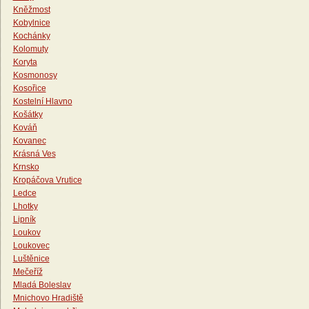
Kněžmost
Kobylnice
Kochánky
Kolomuty
Koryta
Kosmonosy
Kosořice
Kostelní Hlavno
Košátky
Kováň
Kovanec
Krásná Ves
Krnsko
Kropáčova Vrutice
Ledce
Lhotky
Lipník
Loukov
Loukovec
Luštěnice
Mečeříž
Mladá Boleslav
Mnichovo Hradiště