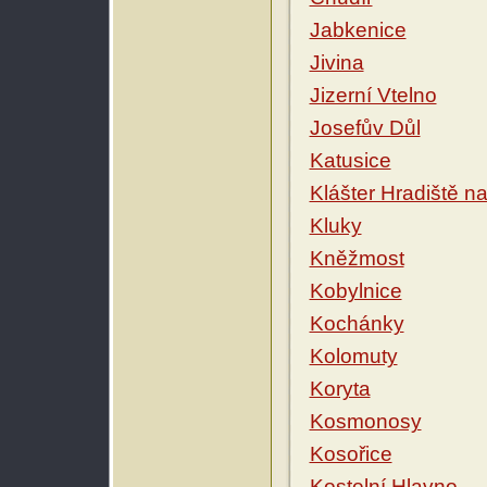
Jabkenice
Jivina
Jizerní Vtelno
Josefův Důl
Katusice
Klášter Hradiště n
Kluky
Kněžmost
Kobylnice
Kochánky
Kolomuty
Koryta
Kosmonosy
Kosořice
Kostelní Hlavno