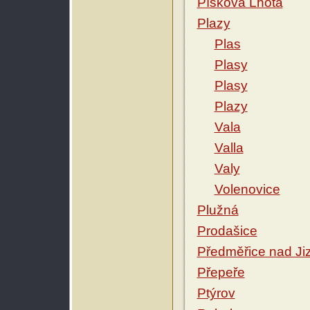
Písková Lhota
Plazy
Plas
Plasy
Plasy
Plazy
Vala
Valla
Valy
Volenovice
Plužná
Prodašice
Předměřice nad Ji
Přepeře
Ptýrov