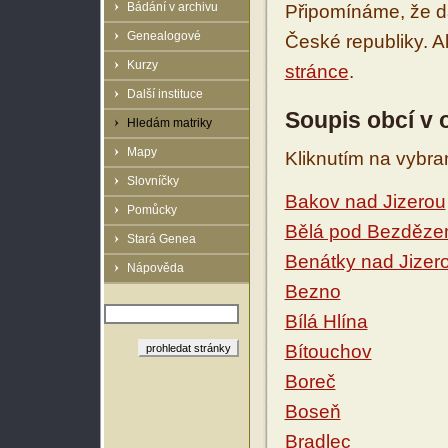
Bádání v archivu
Připomínáme, že d
Genealogové
České republiky. 
Kurzy
stránce
.
Další instituce
Soupis obcí v 
Hledám matriky
Mapy
Kliknutím na vybra
Slovníčky
Bakov nad Jizerou
Pomůcky
Bělá pod Bezděz
Stará Genea
Benátky nad Jizer
Nápověda
Bezno
Bílá Hlína
Bítouchov
Boreč
Boseň
Bradlec