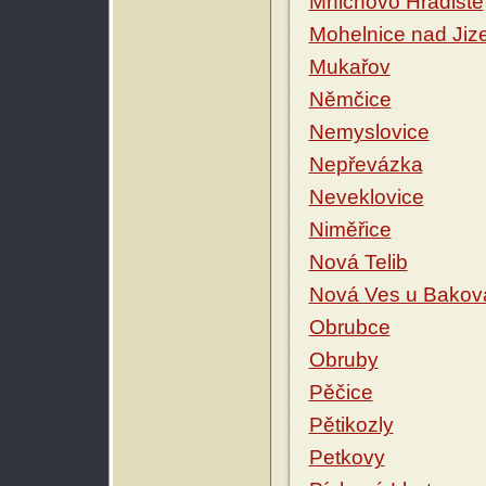
Mnichovo Hradiště
Mohelnice nad Jiz
Mukařov
Němčice
Nemyslovice
Nepřevázka
Neveklovice
Niměřice
Nová Telib
Nová Ves u Bakov
Obrubce
Obruby
Pěčice
Pětikozly
Petkovy