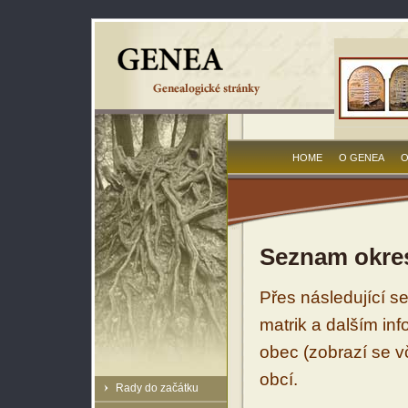
HOME
O GENEA
O
Seznam okres
Přes následující s
matrik a dalším in
obec (zobrazí se vč
obcí.
Rady do začátku