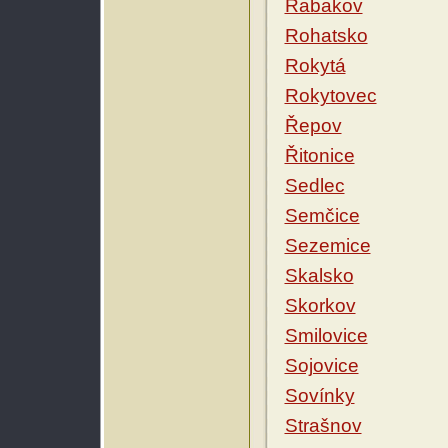
Rabakov
Rohatsko
Rokytá
Rokytovec
Řepov
Řitonice
Sedlec
Semčice
Sezemice
Skalsko
Skorkov
Smilovice
Sojovice
Sovínky
Strašnov