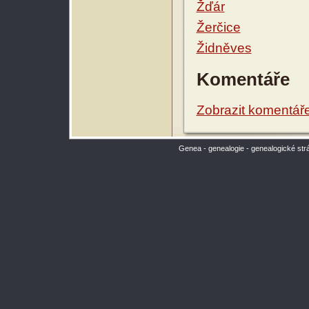
Žďár
Žerčice
Židněves
Komentáře
Zobrazit komentář
Genea - genealogie - genealogické str