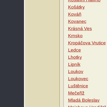
Košátky
Kováň
Kovanec
Krásná Ves
Krnsko
Kropáčova Vrutice
Ledce
Lhotky
Lipník
Loukov
Loukovec
Luštěnice
Mečeříž
Mladá Boleslav