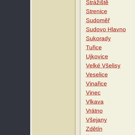
Strážiště
Strenice
Sudoměř
Sudovo Hlavno
Sukorady
Tuřice
Ujkovice
Velké Všelisy
Veselice
Vinařice
Vinec
Vlkava
Vrátno
Všejany
Zdětín