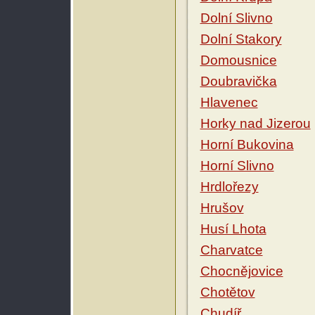
Dolní Slivno
Dolní Stakory
Domousnice
Doubravička
Hlavenec
Horky nad Jizerou
Horní Bukovina
Horní Slivno
Hrdlořezy
Hrušov
Husí Lhota
Charvatce
Chocnějovice
Chotětov
Chudíř