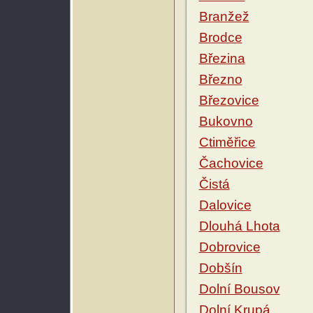
Branžež
Brodce
Březina
Březno
Březovice
Bukovno
Ctiměřice
Čachovice
Čistá
Dalovice
Dlouhá Lhota
Dobrovice
Dobšín
Dolní Bousov
Dolní Krupá