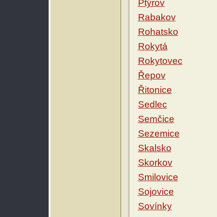
Ptýrov
Rabakov
Rohatsko
Rokytá
Rokytovec
Řepov
Řitonice
Sedlec
Semčice
Sezemice
Skalsko
Skorkov
Smilovice
Sojovice
Sovínky