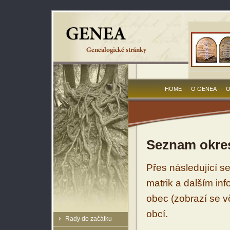
HOME
O GENEA
O
Seznam okres
Přes následující s
matrik a dalším in
obec (zobrazí se vč
obcí.
Rady do začátku