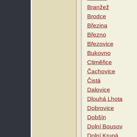
Branžež
Brodce
Březina
Březno
Březovice
Bukovno
Ctiměřice
Čachovice
Čistá
Dalovice
Dlouhá Lhota
Dobrovice
Dobšín
Dolní Bousov
Dolní Krupá