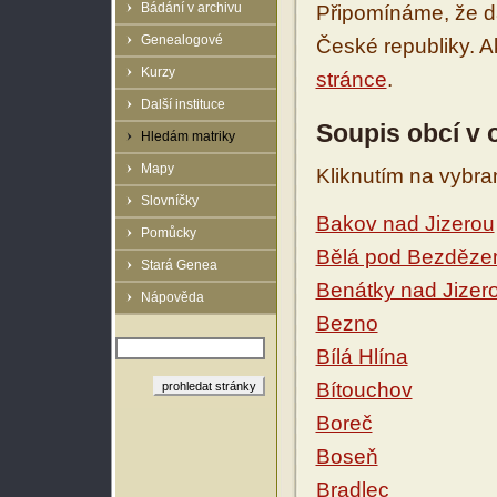
Bádání v archivu
Připomínáme, že d
Genealogové
České republiky. 
Kurzy
stránce
.
Další instituce
Soupis obcí v 
Hledám matriky
Mapy
Kliknutím na vybra
Slovníčky
Bakov nad Jizerou
Pomůcky
Bělá pod Bezděz
Stará Genea
Benátky nad Jizer
Nápověda
Bezno
Bílá Hlína
Bítouchov
Boreč
Boseň
Bradlec