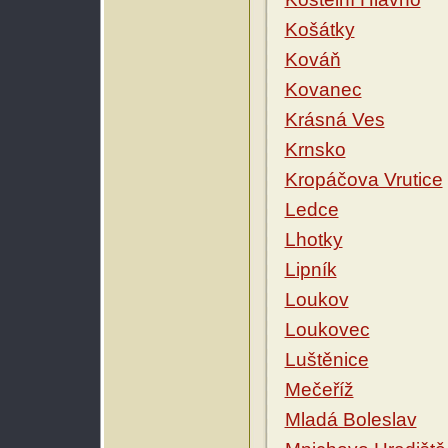
Košátky
Kováň
Kovanec
Krásná Ves
Krnsko
Kropáčova Vrutice
Ledce
Lhotky
Lipník
Loukov
Loukovec
Luštěnice
Mečeříž
Mladá Boleslav