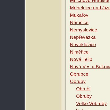
Mnichovo Hradiště
Mohelnice nad Jiz
Mukařov
Němčice
Nemyslovice
Nepřevázka
Neveklovice
Niměřice
Nová Telib
Nová Ves u Bakov
Obrubce
Obruby
Obrubí
Obruby
Velké Vobruby