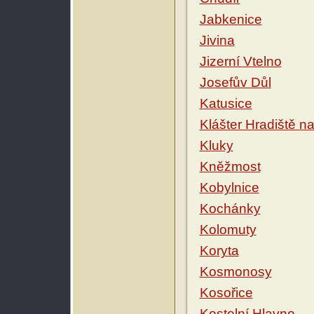
Jabkenice
Jivina
Jizerní Vtelno
Josefův Důl
Katusice
Klášter Hradiště n
Kluky
Kněžmost
Kobylnice
Kochánky
Kolomuty
Koryta
Kosmonosy
Kosořice
Kostelní Hlavno