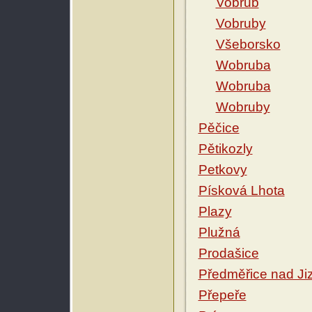
Vobrub
Vobruby
Všeborsko
Wobruba
Wobruba
Wobruby
Pěčice
Pětikozly
Petkovy
Písková Lhota
Plazy
Plužná
Prodašice
Předměřice nad Ji
Přepeře