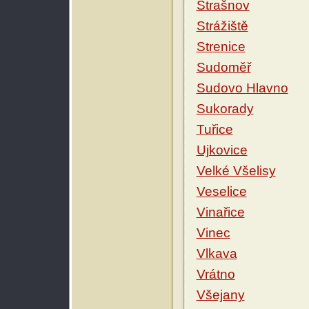
Strašnov
Strážiště
Strenice
Sudoměř
Sudovo Hlavno
Sukorady
Tuřice
Ujkovice
Velké Všelisy
Veselice
Vinařice
Vinec
Vlkava
Vrátno
Všejany