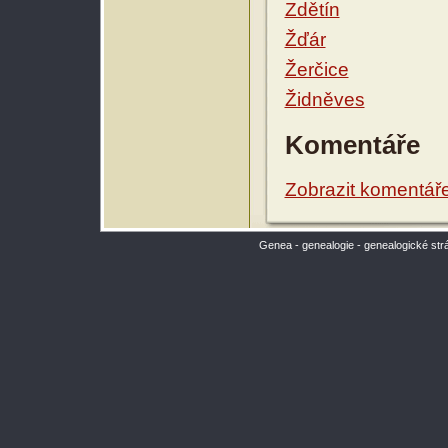
Zdětín
Žďár
Žerčice
Židněves
Komentáře
Zobrazit komentář
Genea - genealogie - genealogické str