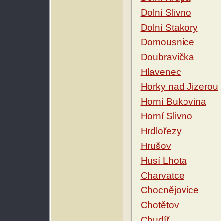
Dolní Slivno
Dolní Stakory
Domousnice
Doubravička
Hlavenec
Horky nad Jizerou
Horní Bukovina
Horní Slivno
Hrdlořezy
Hrušov
Husí Lhota
Charvatce
Chocnějovice
Chotětov
Chudíř