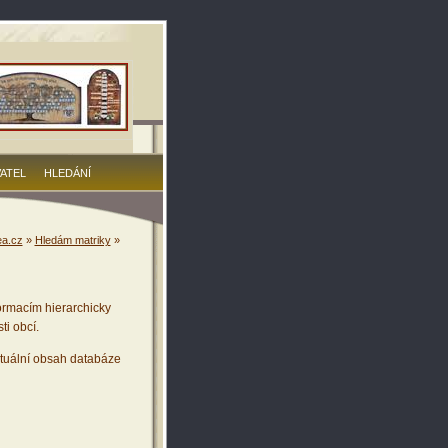
VATEL
HLEDÁNÍ
a.cz
»
Hledám matriky
»
ormacím hierarchicky
ti obcí.
tuální obsah databáze