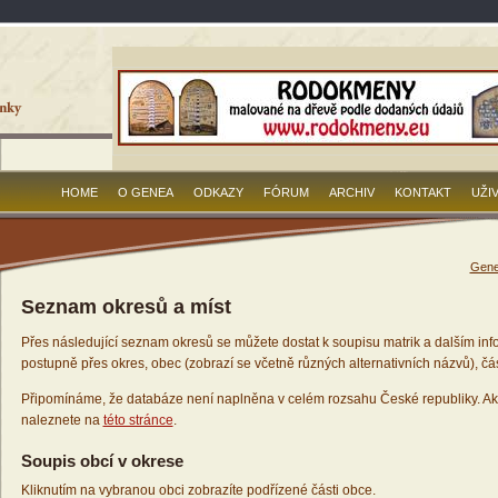
HOME
O GENEA
ODKAZY
FÓRUM
ARCHIV
KONTAKT
UŽI
Gene
Seznam okresů a míst
Přes následující seznam okresů se můžete dostat k soupisu matrik a dalším inf
postupně přes okres, obec (zobrazí se včetně různých alternativních názvů), čás
Připomínáme, že databáze není naplněna v celém rozsahu České republiky. Ak
naleznete na
této stránce
.
Soupis obcí v okrese
Kliknutím na vybranou obci zobrazíte podřízené části obce.