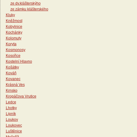
ze dv.klášterskýho
ze zámku klášterského
Kluky
Kněžmost
Kobylnice
Kochánky
Kolomuty
Koryta
Kosmonosy
Kosořice
Kostelní Hlavno
Košátky
Kováň
Kovanec
Krásná Ves
Krnsko
Kropáčova Vrutice
Ledce
Lhotky
Lipník
Loukov
Loukovec
Luštěnice