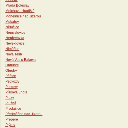
Mečeříž
Mladá Boleslav
Mnichovo Hradiště
Mohelnice nad Jizerou
Mukařov
Němčice
Nemyslovice
Nepřevázka
Neveklovice
Niměřice
Nová Telib
Nová Ves u Bakova
Obrubce
Obruby
Pěčice
Pětikozly
Petkovy
Písková Lhota
Plazy
Plužná
Prodašice
Předměřice nad Jizerou
Přepeře
Ptýrov