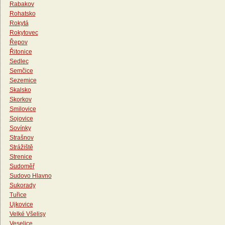
Rabakov
Rohatsko
Rokytá
Rokytovec
Řepov
Řitonice
Sedlec
Semčice
Sezemice
Skalsko
Skorkov
Smilovice
Sojovice
Sovínky
Strašnov
Strážiště
Strenice
Sudoměř
Sudovo Hlavno
Sukorady
Tuřice
Ujkovice
Velké Všelisy
Veselice