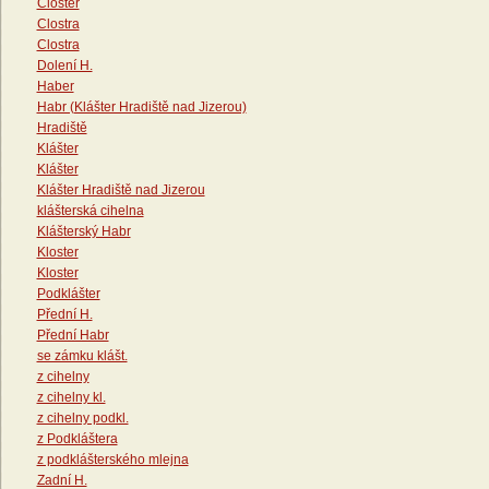
Closter
Clostra
Clostra
Dolení H.
Haber
Habr (Klášter Hradiště nad Jizerou)
Hradiště
Klášter
Klášter
Klášter Hradiště nad Jizerou
klášterská cihelna
Klášterský Habr
Kloster
Kloster
Podklášter
Přední H.
Přední Habr
se zámku klášt.
z cihelny
z cihelny kl.
z cihelny podkl.
z Podkláštera
z podklášterského mlejna
Zadní H.