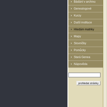
Bádání v archivu
Genealogové
Kurzy
Další instituce
Hledám matriky
Mapy
Slovníčky
Pomůcky
Stará Genea
Nápověda