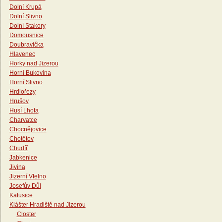
Dolní Krupá
Dolní Slivno
Dolní Stakory
Domousnice
Doubravička
Hlavenec
Horky nad Jizerou
Horní Bukovina
Horní Slivno
Hrdlořezy
Hrušov
Husí Lhota
Charvatce
Chocnějovice
Chotětov
Chudíř
Jabkenice
Jivina
Jizerní Vtelno
Josefův Důl
Katusice
Klášter Hradiště nad Jizerou
Closter