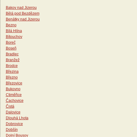
Bakov nad Jizerou
Bělá pod Bezdězem
Benátky nad Jizerou
Bezno
Bílá Hlína
Bítouchov
Boreč
Boseň
Bradlec
Branžež
Brodce
Březina
Březno
Březovice
Bukovno
Ctiměřice
Čachovice
Čistá
Dalovice
Dlouhá Lhota
Dobrovice
Dobšín
Dolní Bousov