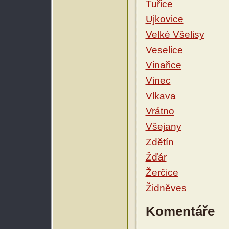
Tuřice
Ujkovice
Velké Všelisy
Veselice
Vinařice
Vinec
Vlkava
Vrátno
Všejany
Zdětín
Žďár
Žerčice
Židněves
Komentáře