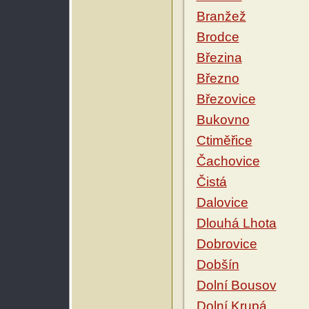
Branžež
Brodce
Březina
Březno
Březovice
Bukovno
Ctiměřice
Čachovice
Čistá
Dalovice
Dlouhá Lhota
Dobrovice
Dobšín
Dolní Bousov
Dolní Krupá