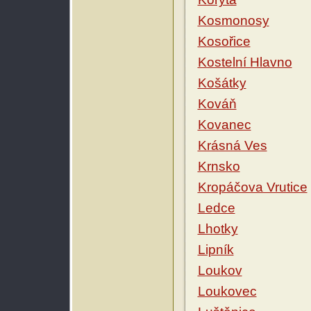
Kosmonosy
Kosořice
Kostelní Hlavno
Košátky
Kováň
Kovanec
Krásná Ves
Krnsko
Kropáčova Vrutice
Ledce
Lhotky
Lipník
Loukov
Loukovec