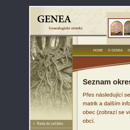
HOME
O GENEA
O
Seznam okres
Přes následující s
matrik a dalším in
obec (zobrazí se vč
obcí.
Rady do začátku