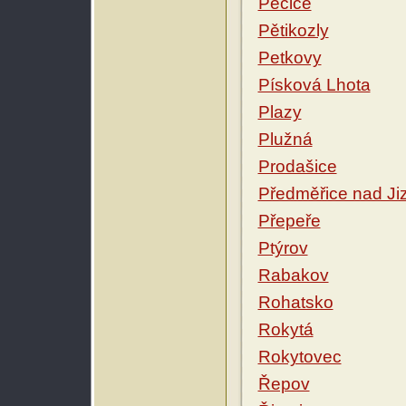
Pěčice
Pětikozly
Petkovy
Písková Lhota
Plazy
Plužná
Prodašice
Předměřice nad Ji
Přepeře
Ptýrov
Rabakov
Rohatsko
Rokytá
Rokytovec
Řepov