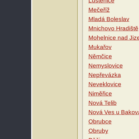
Luštěnice
Mečeříž
Mladá Boleslav
Mnichovo Hradiště
Mohelnice nad Jiz
Mukařov
Němčice
Nemyslovice
Nepřevázka
Neveklovice
Niměřice
Nová Telib
Nová Ves u Bakov
Obrubce
Obruby