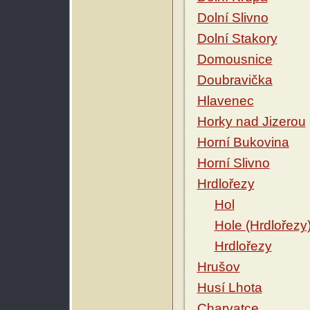
Dolní Slivno
Dolní Stakory
Domousnice
Doubravička
Hlavenec
Horky nad Jizerou
Horní Bukovina
Horní Slivno
Hrdlořezy
Hol
Hole (Hrdlořezy
Hrdlořezy
Hrušov
Husí Lhota
Charvatce