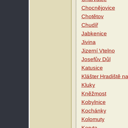
Chocnějovice
Chotětov
Chudíř
Jabkenice
Jivina
Jizerní Vtelno
Josefův Důl
Katusice
Klášter Hradiště n
Kluky
Kněžmost
Kobylnice
Kochánky
Kolomuty
Koryta