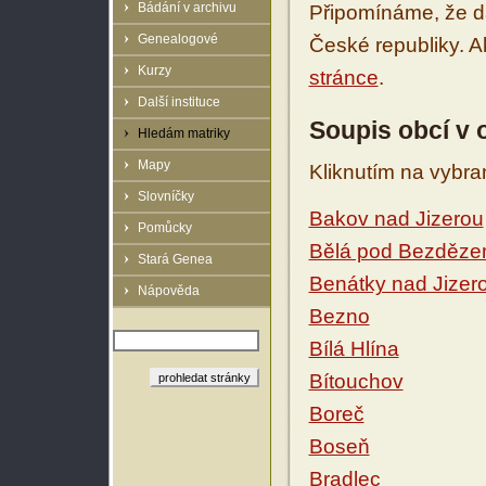
Bádání v archivu
Připomínáme, že d
Genealogové
České republiky. 
Kurzy
stránce
.
Další instituce
Soupis obcí v 
Hledám matriky
Mapy
Kliknutím na vybra
Slovníčky
Bakov nad Jizerou
Pomůcky
Bělá pod Bezděz
Stará Genea
Benátky nad Jizer
Nápověda
Bezno
Bílá Hlína
Bítouchov
Boreč
Boseň
Bradlec