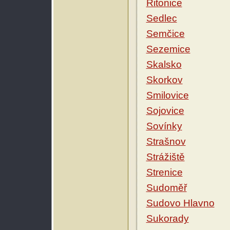
Řitonice
Sedlec
Semčice
Sezemice
Skalsko
Skorkov
Smilovice
Sojovice
Sovínky
Strašnov
Strážiště
Strenice
Sudoměř
Sudovo Hlavno
Sukorady