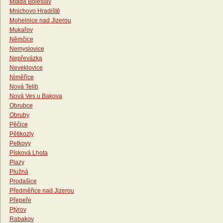
Mladá Boleslav
Mnichovo Hradiště
Mohelnice nad Jizerou
Mukařov
Němčice
Nemyslovice
Nepřevázka
Neveklovice
Niměřice
Nová Telib
Nová Ves u Bakova
Obrubce
Obruby
Pěčice
Pětikozly
Petkovy
Písková Lhota
Plazy
Plužná
Prodašice
Předměřice nad Jizerou
Přepeře
Ptýrov
Rabakov