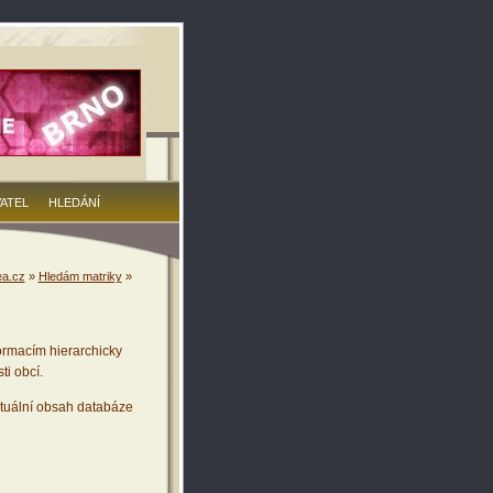
VATEL
HLEDÁNÍ
a.cz
»
Hledám matriky
»
ormacím hierarchicky
ti obcí.
tuální obsah databáze