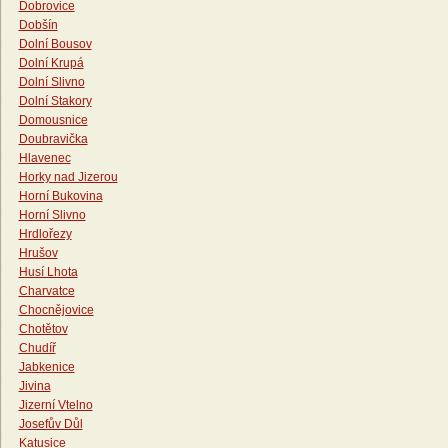
Dobrovice
Dobšín
Dolní Bousov
Dolní Krupá
Dolní Slivno
Dolní Stakory
Domousnice
Doubravička
Hlavenec
Horky nad Jizerou
Horní Bukovina
Horní Slivno
Hrdlořezy
Hrušov
Husí Lhota
Charvatce
Chocnějovice
Chotětov
Chudíř
Jabkenice
Jivina
Jizerní Vtelno
Josefův Důl
Katusice