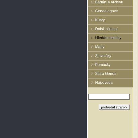
Bádání v archivu
Genealogové
Kurzy
Další instituce
Hledám matriky
Mapy
Slovníčky
Pomůcky
Stará Genea
Nápověda