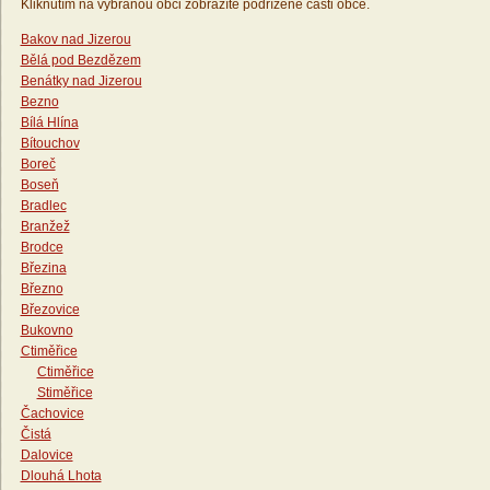
Kliknutím na vybranou obci zobrazíte podřízené části obce.
Bakov nad Jizerou
Bělá pod Bezdězem
Benátky nad Jizerou
Bezno
Bílá Hlína
Bítouchov
Boreč
Boseň
Bradlec
Branžež
Brodce
Březina
Březno
Březovice
Bukovno
Ctiměřice
Ctiměřice
Stiměřice
Čachovice
Čistá
Dalovice
Dlouhá Lhota