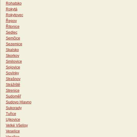
Rohatsko
Rokytá
Rokytovec
Řepov
Řitonice
Sedlec
Semčice
Sezemice
Skalsko
Skorkov
Smilovice
Sojovice
Sovínky
Strašnov
Strážiště
Strenice
Sudoměř
Sudovo Hlavno
Sukorady
Tuřice
Ujkovice
Velké Všelisy
Veselice