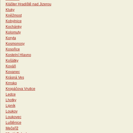
Klášter Hradiště nad Jizerou
Kluky
Kněžmost
Kobylnice
Kochánky
Kolomuty
Koryta
Kosmonosy
Kosořice
Kostelní Hlavno
Košátky
Kováň
Kovanec
Krásná Ves
Krnsko
Kropáčova Vrutice
Ledce
Lhotky
Lipník
Loukov
Loukovec
Luštěnice
Mečeříž