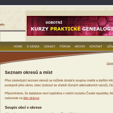
HOME
O GENEA
ODKAZY
FÓRUM
ARCHIV
KONTAKT
UŽI
Gene
Seznam okresů a míst
Přes následující seznam okresů se můžete dostat k soupisu matrik a dalším inf
postupně přes okres, obec (zobrazí se včetně různých alternativních názvů), čás
Připomínáme, že databáze není naplněna v celém rozsahu České republiky. Ak
naleznete na
této stránce
.
Soupis obcí v okrese