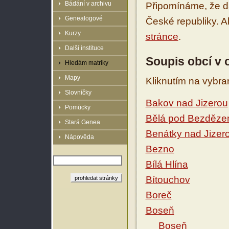
Bádání v archivu
Připomínáme, že d
Genealogové
České republiky. 
Kurzy
stránce
.
Další instituce
Soupis obcí v 
Hledám matriky
Mapy
Kliknutím na vybra
Slovníčky
Bakov nad Jizerou
Pomůcky
Bělá pod Bezděz
Stará Genea
Benátky nad Jizer
Nápověda
Bezno
Bílá Hlína
Bítouchov
Boreč
Boseň
Boseň