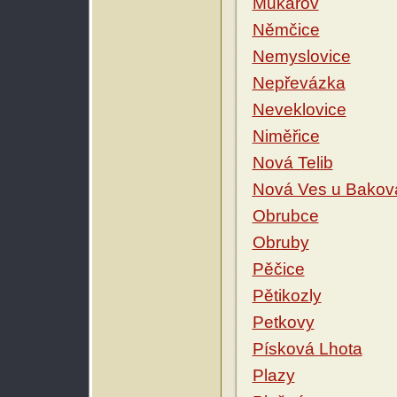
Mukařov
Němčice
Nemyslovice
Nepřevázka
Neveklovice
Niměřice
Nová Telib
Nová Ves u Bakov
Obrubce
Obruby
Pěčice
Pětikozly
Petkovy
Písková Lhota
Plazy