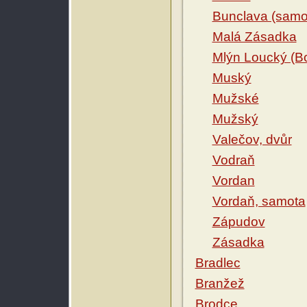
Bunclava (samo
Malá Zásadka
Mlýn Loucký (B
Muský
Mužské
Mužský
Valečov, dvůr
Vodraň
Vordan
Vordaň, samota
Zápudov
Zásadka
Bradlec
Branžež
Brodce