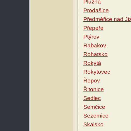
Plužná
Prodašice
Předměřice nad Ji
Přepeře
Ptýrov
Rabakov
Rohatsko
Rokytá
Rokytovec
Řepov
Řitonice
Sedlec
Semčice
Sezemice
Skalsko