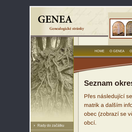
HOME
O GENEA
O
Seznam okres
Přes následující s
matrik a dalším in
obec (zobrazí se vč
obcí.
Rady do začátku