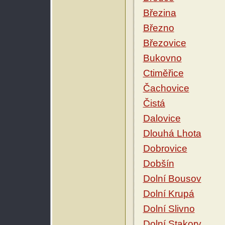
Březina
Březno
Březovice
Bukovno
Ctiměřice
Čachovice
Čistá
Dalovice
Dlouhá Lhota
Dobrovice
Dobšín
Dolní Bousov
Dolní Krupá
Dolní Slivno
Dolní Stakory