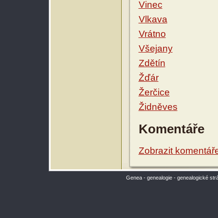
Vinec
Vlkava
Vrátno
Všejany
Zdětín
Žďár
Žerčice
Židněves
Komentáře
Zobrazit komentář
Genea - genealogie - genealogické str