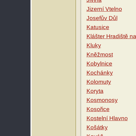
Jizerní Vtelno
Josefův Důl
Katusice
Klášter Hradiště n
Kluky
Kněžmost
Kobylnice
Kochánky
Kolomuty
Koryta
Kosmonosy
Kosořice
Kostelní Hlavno
Košátky