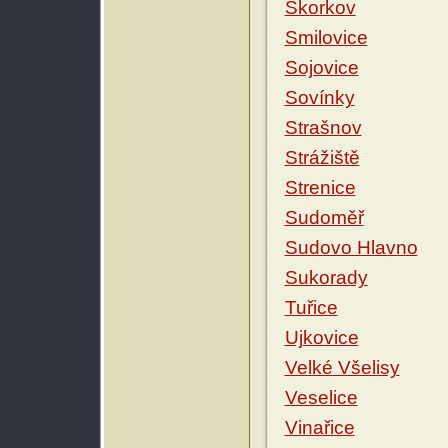
Skorkov
Smilovice
Sojovice
Sovínky
Strašnov
Strážiště
Strenice
Sudoměř
Sudovo Hlavno
Sukorady
Tuřice
Ujkovice
Velké Všelisy
Veselice
Vinařice