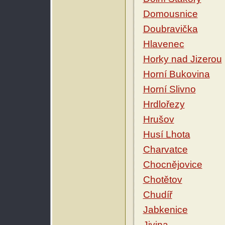
Domousnice
Doubravička
Hlavenec
Horky nad Jizerou
Horní Bukovina
Horní Slivno
Hrdlořezy
Hrušov
Husí Lhota
Charvatce
Chocnějovice
Chotětov
Chudíř
Jabkenice
Jivina