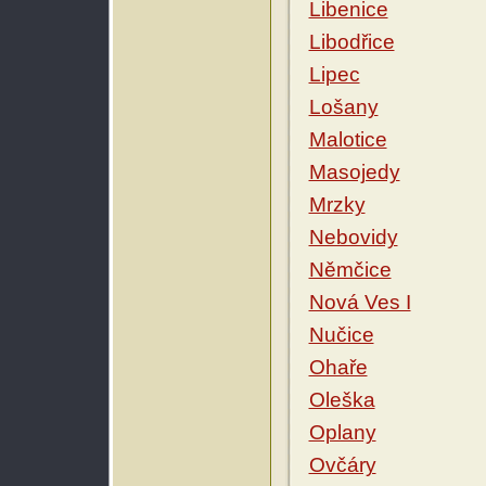
Libenice
Libodřice
Lipec
Lošany
Malotice
Masojedy
Mrzky
Nebovidy
Němčice
Nová Ves I
Nučice
Ohaře
Oleška
Oplany
Ovčáry