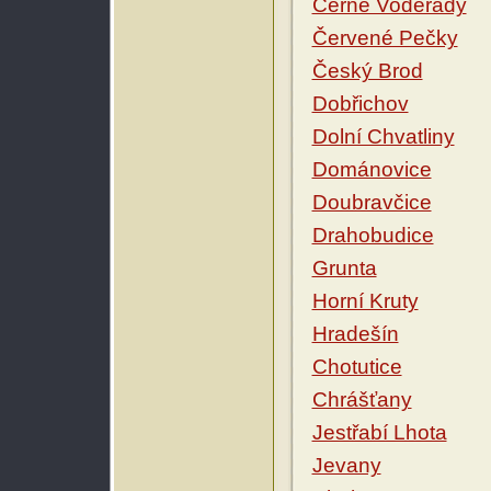
Černé Voděrady
Červené Pečky
Český Brod
Dobřichov
Dolní Chvatliny
Dománovice
Doubravčice
Drahobudice
Grunta
Horní Kruty
Hradešín
Chotutice
Chrášťany
Jestřabí Lhota
Jevany