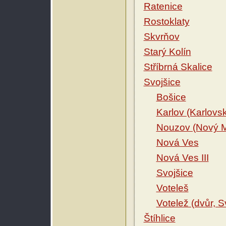
Ratenice
Rostoklaty
Skvrňov
Starý Kolín
Stříbrná Skalice
Svojšice
Bošice
Karlov (Karlovsk
Nouzov (Nový Ml
Nová Ves
Nová Ves III
Svojšice
Voteleš
Votelež (dvůr, 
Štíhlice