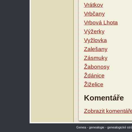
Vrátkov
Vrbčany
Vrbová Lhota
Výžerky
Vyžlovka
Zalešany
Zásmuky
Žabonosy
Ždánice
Žiželice
Komentáře
Zobrazit komentář
Genea - genealogie - genealogické str