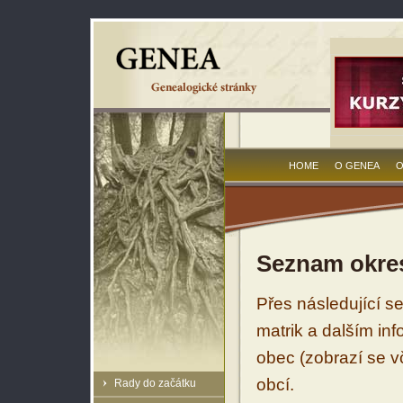
HOME
O GENEA
O
Seznam okres
Přes následující s
matrik a dalším in
obec (zobrazí se vč
obcí.
Rady do začátku