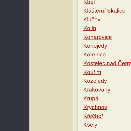
Kbel
Klášterní Skalice
Klučov
Kolín
Konárovice
Konojedy
Kořenice
Kostelec nad Čern
Kouřim
Kozojedy
Krakovany
Krupá
Krychnov
Křečhoř
Kšely