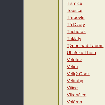
Tismice
Toušice
Třebovle
Tři Dvory
Tuchoraz
Tuklaty
Týnec nad Labem
Uhlířská Lhota
Veletov
Velim
Velký Osek
Veltruby
Vitice
Vlkančice
Volárna