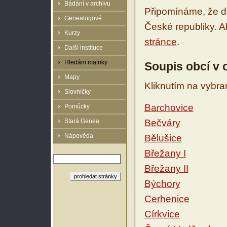
Bádání v archivu
Připomínáme, že d
Genealogové
České republiky. 
Kurzy
stránce
.
Další instituce
Hledám matriky
Soupis obcí v
Mapy
Kliknutím na vybra
Slovníčky
Barchovice
Pomůcky
Stará Genea
Bečváry
Nápověda
Bělušice
Břežany I
Břežany II
Býchory
Cerhenice
Církvice