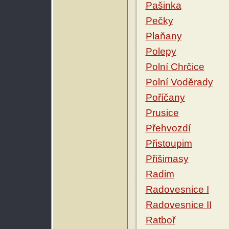
Pašinka
Pečky
Plaňany
Polepy
Polní Chrčice
Polní Voděrady
Poříčany
Prusice
Přehvozdí
Přistoupim
Přišimasy
Radim
Radovesnice I
Radovesnice II
Ratboř