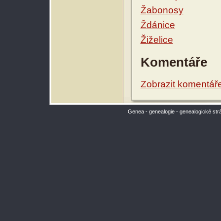
Žabonosy
Ždánice
Žiželice
Komentáře
Zobrazit komentář
Genea - genealogie - genealogické str