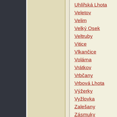
Uhlířská Lhota
Veletov
Velim
Velký Osek
Veltruby
Vitice
Vlkančice
Volárna
Vrátkov
Vrbčany
Vrbová Lhota
Výžerky
Vyžlovka
Zalešany
Zásmuky