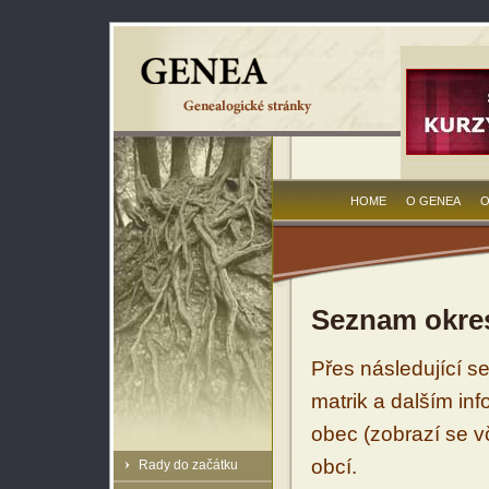
HOME
O GENEA
O
Seznam okres
Přes následující s
matrik a dalším in
obec (zobrazí se vč
obcí.
Rady do začátku