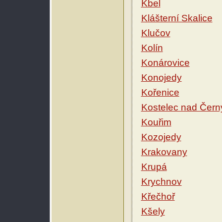
Kbel
Klášterní Skalice
Klučov
Kolín
Konárovice
Konojedy
Kořenice
Kostelec nad Čern
Kouřim
Kozojedy
Krakovany
Krupá
Krychnov
Křečhoř
Kšely