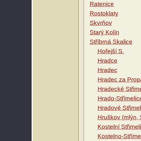
Ratenice
Rostoklaty
Skvrňov
Starý Kolín
Stříbrná Skalice
Hořejší S.
Hradce
Hradec
Hradec za Propa
Hradecké Střime
Hrado-Střímelic
Hradové Střimel
Hruškov (mlýn, S
Kostelní Střimel
Kostelno-Stříme