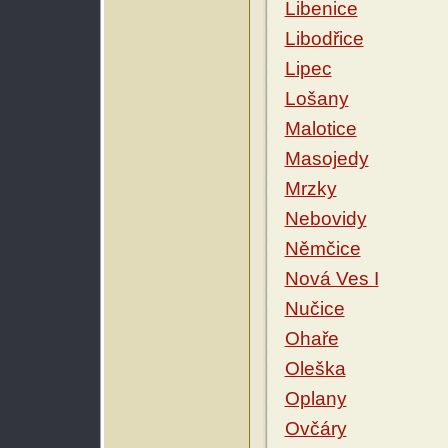
Libenice
Libodřice
Lipec
Lošany
Malotice
Masojedy
Mrzky
Nebovidy
Němčice
Nová Ves I
Nučice
Ohaře
Oleška
Oplany
Ovčáry