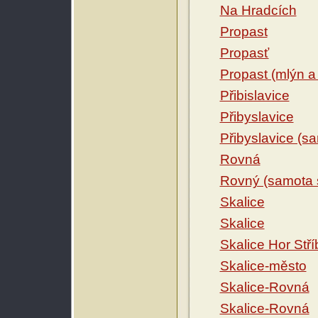
Na Hradcích
Propast
Propasť
Propast (mlýn a 
Přibislavice
Přibyslavice
Přibyslavice (sa
Rovná
Rovný (samota s
Skalice
Skalice
Skalice Hor Stř
Skalice-město
Skalice-Rovná
Skalice-Rovná