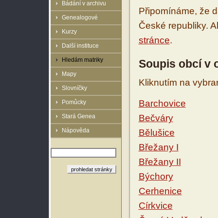
Bádání v archivu
Připomínáme, že d
Genealogové
České republiky. 
Kurzy
stránce
.
Další instituce
Hledám matriky
Soupis obcí v
Mapy
Kliknutím na vybra
Slovníčky
Barchovice
Pomůcky
Stará Genea
Bečváry
Nápověda
Bělušice
Břežany I
Břežany II
Býchory
Cerhenice
Církvice