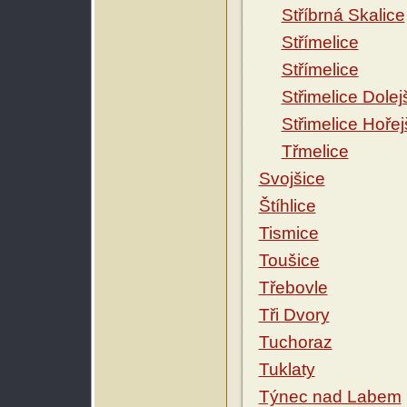
Stříbrná Skalice
Střímelice
Střímelice
Střimelice Dolej
Střimelice Hořej
Třmelice
Svojšice
Štíhlice
Tismice
Toušice
Třebovle
Tři Dvory
Tuchoraz
Tuklaty
Týnec nad Labem