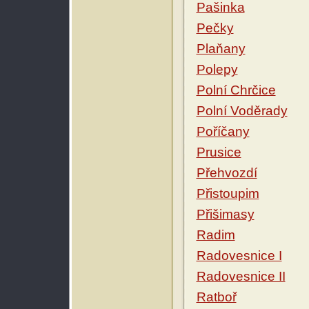
Pašinka
Pečky
Plaňany
Polepy
Polní Chrčice
Polní Voděrady
Poříčany
Prusice
Přehvozdí
Přistoupim
Přišimasy
Radim
Radovesnice I
Radovesnice II
Ratboř