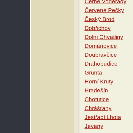
Černé Voděrady
Červené Pečky
Český Brod
Dobřichov
Dolní Chvatliny
Dománovice
Doubravčice
Drahobudice
Grunta
Horní Kruty
Hradešín
Chotutice
Chrášťany
Jestřabí Lhota
Jevany