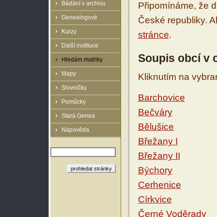
Bádání v archivu
Připomínáme, že d
Genealogové
České republiky. 
Kurzy
stránce
.
Další instituce
Soupis obcí v
Hledám matriky
Mapy
Kliknutím na vybra
Slovníčky
Barchovice
Pomůcky
Bečváry
Stará Genea
Bělušice
Nápověda
Břežany I
Břežany II
Býchory
Cerhenice
Církvice
Černé Voděrady