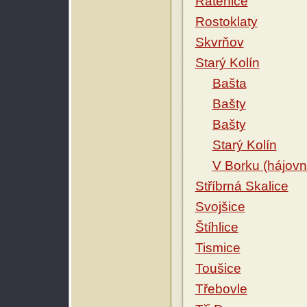
Ratenice
Rostoklaty
Skvrňov
Starý Kolín
Bašta
Bašty
Bašty
Starý Kolín
V Borku (hájovna
Stříbrná Skalice
Svojšice
Štíhlice
Tismice
Toušice
Třebovle