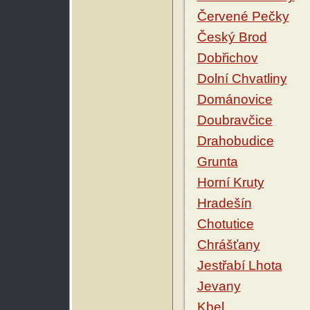
Červené Pečky
Český Brod
Dobřichov
Dolní Chvatliny
Dománovice
Doubravčice
Drahobudice
Grunta
Horní Kruty
Hradešín
Chotutice
Chrášťany
Jestřabí Lhota
Jevany
Kbel