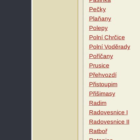
Pečky
Plaňany
Polepy
Polní Chrčice
Polní Voděrady
Poříčany
Prusice
Přehvozdí
Přistoupim
Přišimasy
Radim
Radovesnice I
Radovesnice II
Ratboř