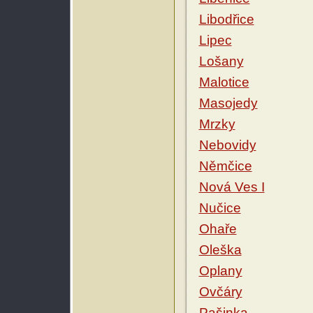
Libodřice
Lipec
Lošany
Malotice
Masojedy
Mrzky
Nebovidy
Němčice
Nová Ves I
Nučice
Ohaře
Oleška
Oplany
Ovčáry
Pašinka