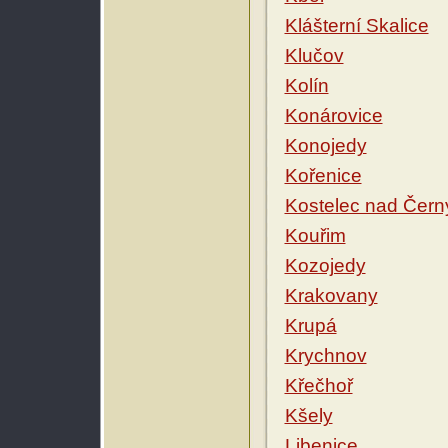
Klášterní Skalice
Klučov
Kolín
Konárovice
Konojedy
Kořenice
Kostelec nad Čern
Kouřim
Kozojedy
Krakovany
Krupá
Krychnov
Křečhoř
Kšely
Libenice