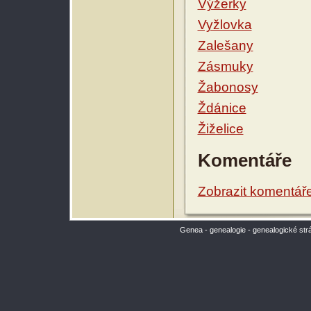
Výžerky
Vyžlovka
Zalešany
Zásmuky
Žabonosy
Ždánice
Žiželice
Komentáře
Zobrazit komentář
Genea - genealogie - genealogické str