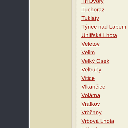
Tři Dvory
Tuchoraz
Tuklaty
Týnec nad Labem
Uhlířská Lhota
Veletov
Velim
Velký Osek
Veltruby
Vitice
Vlkančice
Volárna
Vrátkov
Vrbčany
Vrbová Lhota