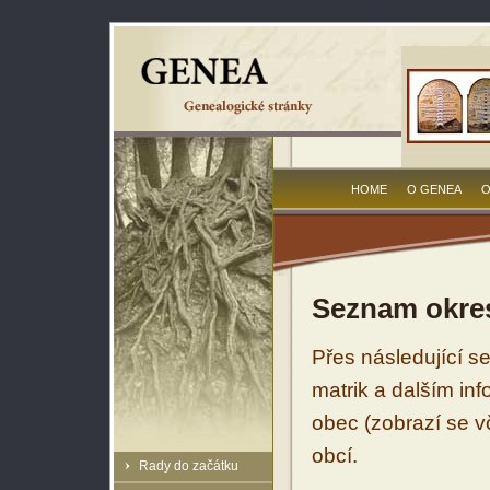
HOME
O GENEA
O
Seznam okres
Přes následující s
matrik a dalším in
obec (zobrazí se vč
obcí.
Rady do začátku