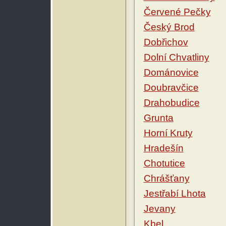
Červené Pečky
Český Brod
Dobřichov
Dolní Chvatliny
Dománovice
Doubravčice
Drahobudice
Grunta
Horní Kruty
Hradešín
Chotutice
Chrášťany
Jestřabí Lhota
Jevany
Kbel