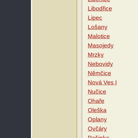
Libodřice
Lipec
Lošany
Malotice
Masojedy
Mrzky
Nebovidy
Němčice
Nová Ves I
Nučice
Ohaře
Oleška
Oplany
Ovčáry
Pašinka