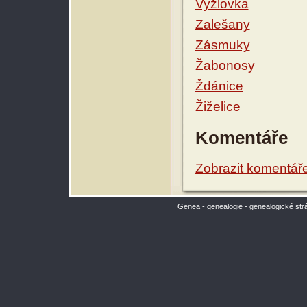
Vyžlovka
Zalešany
Zásmuky
Žabonosy
Ždánice
Žiželice
Komentáře
Zobrazit komentář
Genea - genealogie - genealogické str