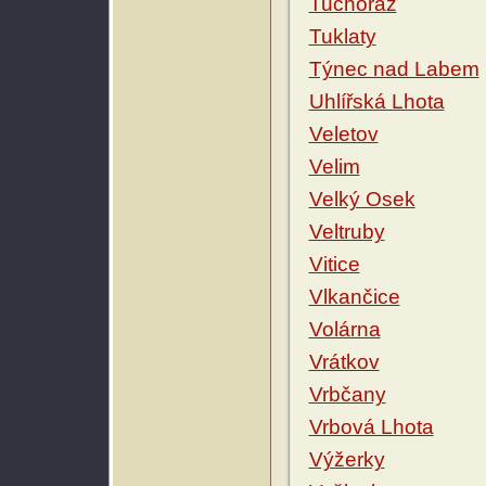
Tuchoraz
Tuklaty
Týnec nad Labem
Uhlířská Lhota
Veletov
Velim
Velký Osek
Veltruby
Vitice
Vlkančice
Volárna
Vrátkov
Vrbčany
Vrbová Lhota
Výžerky