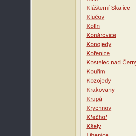
Klášterní Skalice
Klučov
Kolín
Konárovice
Konojedy
Kořenice
Kostelec nad Čern
Kouřim
Kozojedy
Krakovany
Krupá
Krychnov
Křečhoř
Kšely
Libenice