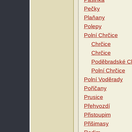
Pečky
Plaňany
Polepy
Polní Chrčice
Chrčice
Chrčice
Poděbradské Ch
Polní Chrčice
Polní Voděrady
Poříčany
Prusice
Přehvozdí
Přistoupim
Přišimasy