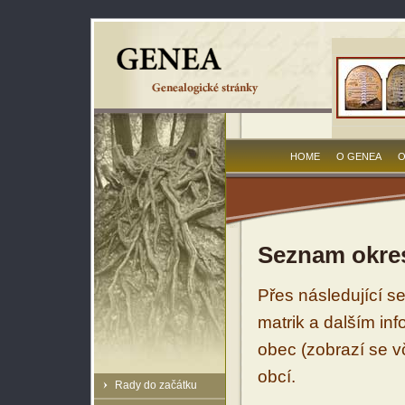
HOME
O GENEA
O
Seznam okres
Přes následující s
matrik a dalším in
obec (zobrazí se vč
obcí.
Rady do začátku