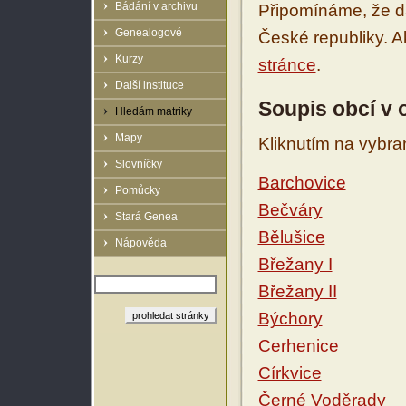
Bádání v archivu
Připomínáme, že d
Genealogové
České republiky. 
Kurzy
stránce
.
Další instituce
Soupis obcí v
Hledám matriky
Mapy
Kliknutím na vybra
Slovníčky
Barchovice
Pomůcky
Bečváry
Stará Genea
Bělušice
Nápověda
Břežany I
Břežany II
Býchory
Cerhenice
Církvice
Černé Voděrady