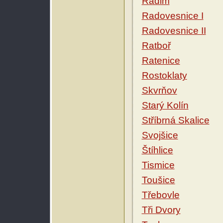
Radim
Radovesnice I
Radovesnice II
Ratboř
Ratenice
Rostoklaty
Skvrňov
Starý Kolín
Stříbrná Skalice
Svojšice
Štíhlice
Tismice
Toušice
Třebovle
Tři Dvory