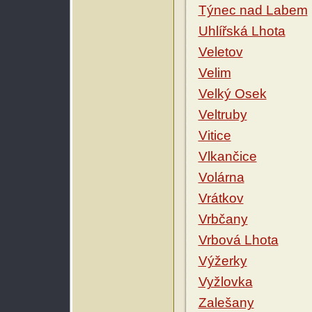
Týnec nad Labem
Uhlířská Lhota
Veletov
Velim
Velký Osek
Veltruby
Vitice
Vlkančice
Volárna
Vrátkov
Vrbčany
Vrbová Lhota
Výžerky
Vyžlovka
Zalešany