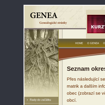
HOME
O GENEA
O
Seznam okres
Přes následující s
matrik a dalším in
obec (zobrazí se vč
obcí.
Rady do začátku