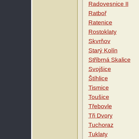
Radovesnice II
Ratboř
Ratenice
Rostoklaty
Skvrňov
Starý Kolín
Stříbrná Skalice
Svojšice
Štíhlice
Tismice
Toušice
Třebovle
Tři Dvory
Tuchoraz
Tuklaty