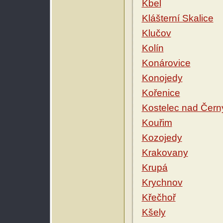
Kbel
Klášterní Skalice
Klučov
Kolín
Konárovice
Konojedy
Kořenice
Kostelec nad Čern
Kouřim
Kozojedy
Krakovany
Krupá
Krychnov
Křečhoř
Kšely