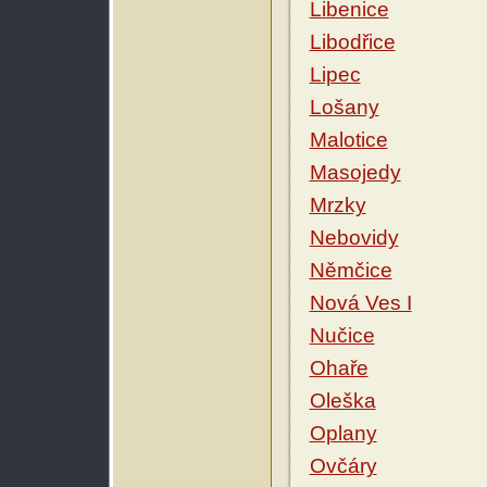
Libenice
Libodřice
Lipec
Lošany
Malotice
Masojedy
Mrzky
Nebovidy
Němčice
Nová Ves I
Nučice
Ohaře
Oleška
Oplany
Ovčáry