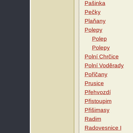
Pašinka
Pečky
Plaňany
Polepy
Polep
Polepy
Polní Chrčice
Polní Voděrady
Poříčany
Prusice
Přehvozdí
Přistoupim
Přišimasy
Radim
Radovesnice I