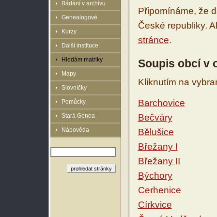
Bádání v archivu
Připomínáme, že d
Genealogové
České republiky. 
Kurzy
stránce
.
Další instituce
Hledám matriky
Soupis obcí v
Mapy
Kliknutím na vybra
Slovníčky
Barchovice
Pomůcky
Stará Genea
Bečváry
Nápověda
Bělušice
Břežany I
Břežany II
Býchory
Cerhenice
Církvice