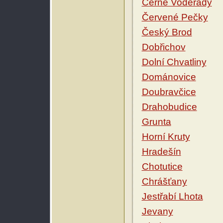
Černé Voděrady
Červené Pečky
Český Brod
Dobřichov
Dolní Chvatliny
Dománovice
Doubravčice
Drahobudice
Grunta
Horní Kruty
Hradešín
Chotutice
Chrášťany
Jestřabí Lhota
Jevany