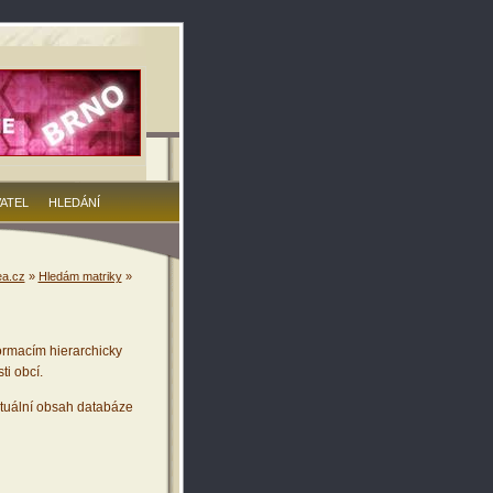
VATEL
HLEDÁNÍ
a.cz
»
Hledám matriky
»
ormacím hierarchicky
ti obcí.
tuální obsah databáze