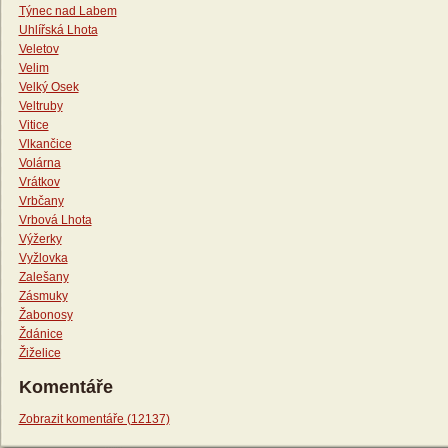
Týnec nad Labem
Uhlířská Lhota
Veletov
Velim
Velký Osek
Veltruby
Vitice
Vlkančice
Volárna
Vrátkov
Vrbčany
Vrbová Lhota
Výžerky
Vyžlovka
Zalešany
Zásmuky
Žabonosy
Ždánice
Žiželice
Komentáře
Zobrazit komentáře (12137)