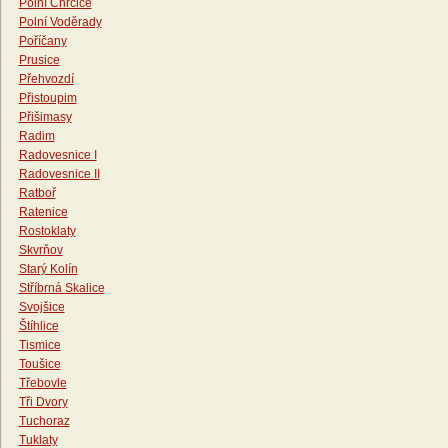
Polní Chrčice
Polní Voděrady
Poříčany
Prusice
Přehvozdí
Přistoupim
Přišimasy
Radim
Radovesnice I
Radovesnice II
Ratboř
Ratenice
Rostoklaty
Skvrňov
Starý Kolín
Stříbrná Skalice
Svojšice
Štíhlice
Tismice
Toušice
Třebovle
Tři Dvory
Tuchoraz
Tuklaty