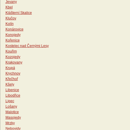
Jevany
Kbel
Klášterní Skalice
Klučov
Kolín
Konárovice
Konojedy
Kořenice
Kostelec nad Černými Lesy
Kouřim
Kozojedy
Krakovany
Krupá
Krychnov
Křečhoř
Kšely
Libenice
Libodřice
Lipec
Lošany
Malotice
Masojedy
Mrzky
Nebovidy