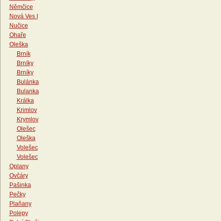
Němčice
Nová Ves I
Nučice
Ohaře
Oleška
Brník
Brníky
Brníky
Bulánka
Bulanka
Králka
Krimlov
Krymlov
Olešec
Oleška
Volešec
Volešec
Oplany
Ovčáry
Pašinka
Pečky
Plaňany
Polepy