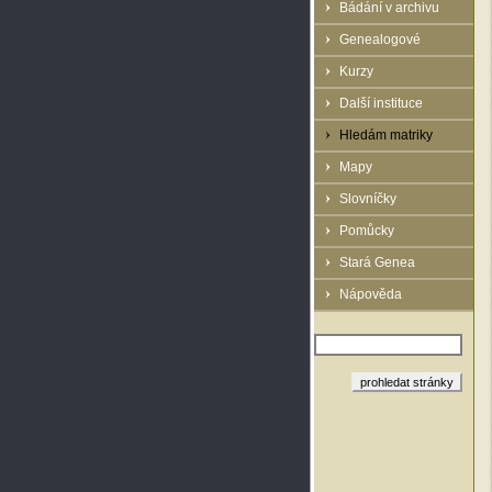
Bádání v archivu
Genealogové
Kurzy
Další instituce
Hledám matriky
Mapy
Slovníčky
Pomůcky
Stará Genea
Nápověda