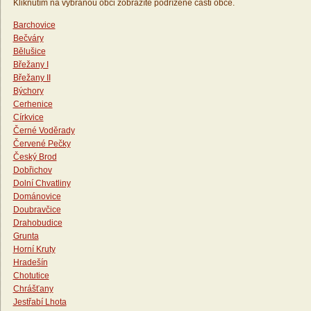
Kliknutím na vybranou obci zobrazíte podřízené části obce.
Barchovice
Bečváry
Bělušice
Břežany I
Břežany II
Býchory
Cerhenice
Církvice
Černé Voděrady
Červené Pečky
Český Brod
Dobřichov
Dolní Chvatliny
Dománovice
Doubravčice
Drahobudice
Grunta
Horní Kruty
Hradešín
Chotutice
Chrášťany
Jestřabí Lhota