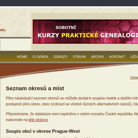
HOME
O GENEA
ODKAZY
FÓRUM
ARCHIV
KONTAKT
UŽI
Gene
Seznam okresů a míst
Přes následující seznam okresů se můžete dostat k soupisu matrik a dalším inf
postupně přes okres, obec (zobrazí se včetně různých alternativních názvů), čás
Připomínáme, že databáze není naplněna v celém rozsahu České republiky. Ak
naleznete na
této stránce
.
Soupis obcí v okrese Prague-West