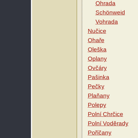
Ohrada
Schönweid
Vohrada
Nučice
Ohaře
Oleška
Oplany
Ovčáry
Pašinka
Pečky
Plaňany
Polepy
Polní Chrčice
Polní Voděrady
Poříčany