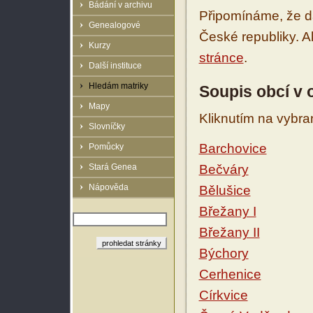
Bádání v archivu
Připomínáme, že d
Genealogové
České republiky. 
Kurzy
stránce
.
Další instituce
Hledám matriky
Soupis obcí v
Mapy
Kliknutím na vybra
Slovníčky
Barchovice
Pomůcky
Stará Genea
Bečváry
Nápověda
Bělušice
Břežany I
Břežany II
Býchory
Cerhenice
Církvice