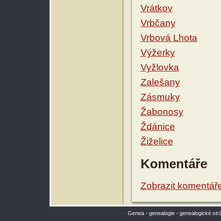
Vrátkov
Vrbčany
Vrbová Lhota
Výžerky
Vyžlovka
Zalešany
Zásmuky
Žabonosy
Ždánice
Žiželice
Komentáře
Zobrazit komentář
Genea - genealogie - genealogické str