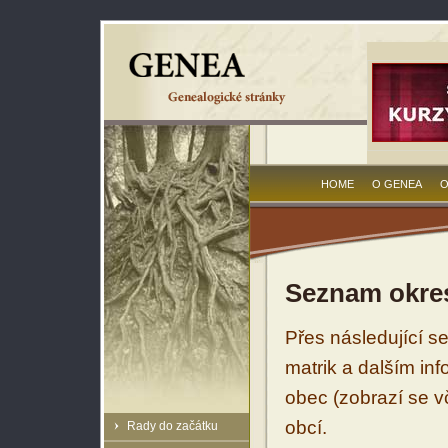
HOME
O GENEA
O
Seznam okres
Přes následující s
matrik a dalším in
obec (zobrazí se vč
obcí.
Rady do začátku