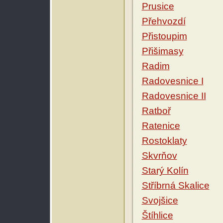
Prusice
Přehvozdí
Přistoupim
Přišimasy
Radim
Radovesnice I
Radovesnice II
Ratboř
Ratenice
Rostoklaty
Skvrňov
Starý Kolín
Stříbrná Skalice
Svojšice
Štíhlice