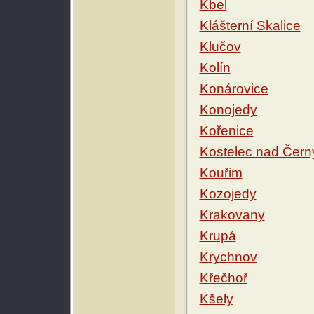
Kbel
Klášterní Skalice
Klučov
Kolín
Konárovice
Konojedy
Kořenice
Kostelec nad Čern
Kouřim
Kozojedy
Krakovany
Krupá
Krychnov
Křečhoř
Kšely