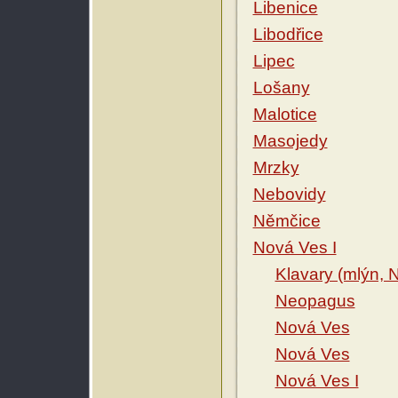
Libenice
Libodřice
Lipec
Lošany
Malotice
Masojedy
Mrzky
Nebovidy
Němčice
Nová Ves I
Klavary (mlýn, N
Neopagus
Nová Ves
Nová Ves
Nová Ves I