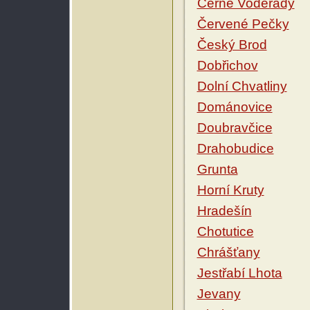
Černé Voděrady
Červené Pečky
Český Brod
Dobřichov
Dolní Chvatliny
Dománovice
Doubravčice
Drahobudice
Grunta
Horní Kruty
Hradešín
Chotutice
Chrášťany
Jestřabí Lhota
Jevany