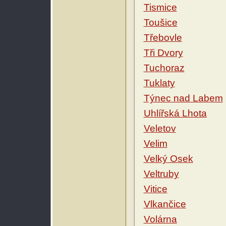
Tismice
Toušice
Třebovle
Tři Dvory
Tuchoraz
Tuklaty
Týnec nad Labem
Uhlířská Lhota
Veletov
Velim
Velký Osek
Veltruby
Vitice
Vlkančice
Volárna