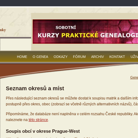
HOME
O GENEA
ODKAZY
FÓRUM
ARCHIV
KONTAKT
UŽI
Gene
Seznam okresů a míst
Přes následující seznam okresů se můžete dostat k soupisu matrik a dalším inf
postupně přes okres, obec (zobrazí se včetně různých alternativních názvů), čás
Připomínáme, že databáze není naplněna v celém rozsahu České republiky. Ak
naleznete na
této stránce
.
Soupis obcí v okrese Prague-West