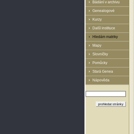
Bádání v archivu
Genealogové
Kurzy
Další instituce
Hledám matriky
Mapy
Slovníčky
Pomůcky
Stará Genea
Nápověda