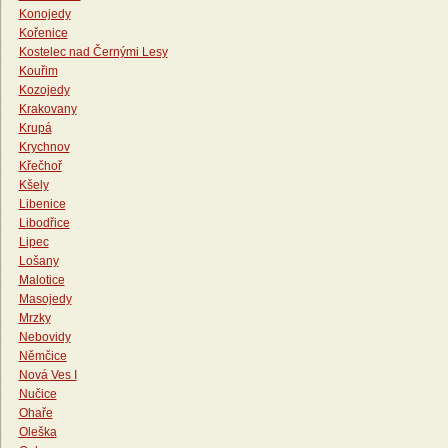
Konojedy
Kořenice
Kostelec nad Černými Lesy
Kouřim
Kozojedy
Krakovany
Krupá
Krychnov
Křečhoř
Kšely
Libenice
Libodřice
Lipec
Lošany
Malotice
Masojedy
Mrzky
Nebovidy
Němčice
Nová Ves I
Nučice
Ohaře
Oleška