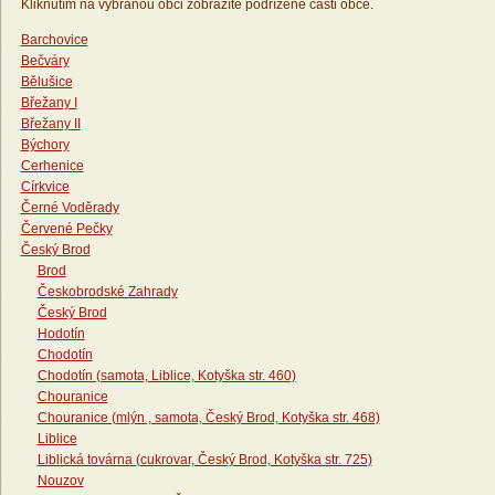
Kliknutím na vybranou obci zobrazíte podřízené části obce.
Barchovice
Bečváry
Bělušice
Břežany I
Břežany II
Býchory
Cerhenice
Církvice
Černé Voděrady
Červené Pečky
Český Brod
Brod
Českobrodské Zahrady
Český Brod
Hodotín
Chodotín
Chodotín (samota, Liblice, Kotyška str. 460)
Chouranice
Chouranice (mlýn , samota, Český Brod, Kotyška str. 468)
Liblice
Liblická továrna (cukrovar, Český Brod, Kotyška str. 725)
Nouzov