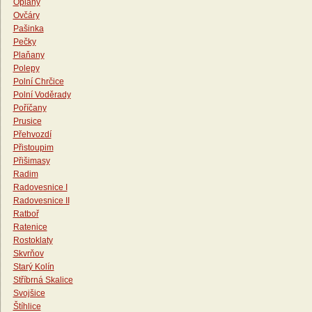
Oplany
Ovčáry
Pašinka
Pečky
Plaňany
Polepy
Polní Chrčice
Polní Voděrady
Poříčany
Prusice
Přehvozdí
Přistoupim
Přišimasy
Radim
Radovesnice I
Radovesnice II
Ratboř
Ratenice
Rostoklaty
Skvrňov
Starý Kolín
Stříbrná Skalice
Svojšice
Štíhlice