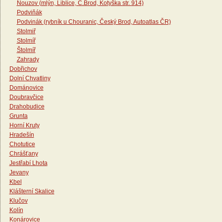
Nouzov (mlýn, Liblice, Č.Brod, Kotyška str. 914)
Podviňák
Podvinák (rybník u Chouranic, Český Brod, Autoatlas ČR)
Stolmiř
Stolmíř
Štolmíř
Zahrady
Dobřichov
Dolní Chvatliny
Dománovice
Doubravčice
Drahobudice
Grunta
Horní Kruty
Hradešín
Chotutice
Chrášťany
Jestřabí Lhota
Jevany
Kbel
Klášterní Skalice
Klučov
Kolín
Konárovice