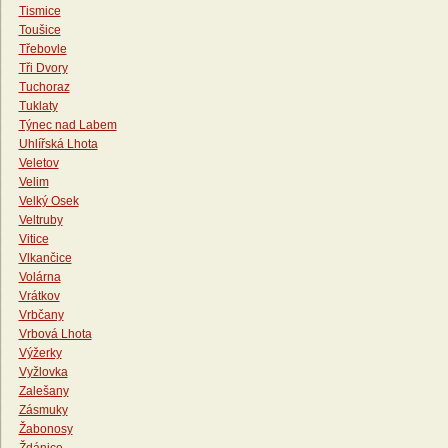
Tismice
Toušice
Třebovle
Tři Dvory
Tuchoraz
Tuklaty
Týnec nad Labem
Uhlířská Lhota
Veletov
Velim
Velký Osek
Veltruby
Vitice
Vlkančice
Volárna
Vrátkov
Vrbčany
Vrbová Lhota
Výžerky
Vyžlovka
Zalešany
Zásmuky
Žabonosy