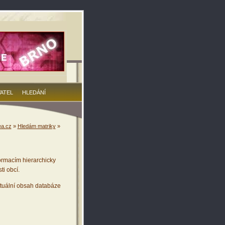
VATEL
HLEDÁNÍ
a.cz
»
Hledám matriky
»
ormacím hierarchicky
ti obcí.
tuální obsah databáze