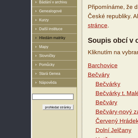
Bádání v archivu
Připomínáme, že d
Genealogové
České republiky. 
Kurzy
stránce
.
Další instituce
Hledám matriky
Soupis obcí v
Mapy
Kliknutím na vybra
Slovníčky
Barchovice
Pomůcky
Stará Genea
Bečváry
Nápověda
Bečvárky
Bečvárky t. Mal
Bečváry
Bečváry-nový 
Červený Hráde
Dolní Jelčany