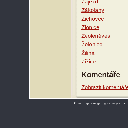
Zájezd
Zákolany
Zichovec
Zlonice
Zvoleněves
Želenice
Žilina
Žižice
Komentáře
Zobrazit komentář
Genea - genealogie - genealogické str