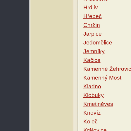
Hrdlív
Hřebeč
Chržín
Jarpice
Jedomělice
Jemníky
Kačice
Kamenné Žehrovi
Kamenný Most
Kladno
Klobuky
Kmetiněves
Knovíz
Koleč
Královice