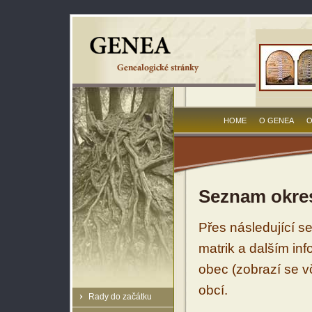
HOME
O GENEA
O
Seznam okres
Přes následující s
matrik a dalším in
obec (zobrazí se vč
obcí.
Rady do začátku