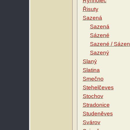
Rynholec
Řisuty
Sazená
Sazená
Sázené
Sazené / Sáze
Sazený
Slaný
Slatina
Smečno
Stehelčeves
Stochov
Stradonice
Studeněves
Svárov