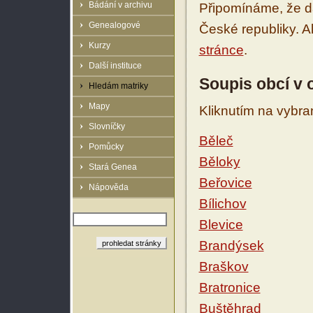
Bádání v archivu
Připomínáme, že d
Genealogové
České republiky. 
Kurzy
stránce
.
Další instituce
Soupis obcí v 
Hledám matriky
Mapy
Kliknutím na vybra
Slovníčky
Běleč
Pomůcky
Běloky
Stará Genea
Beřovice
Nápověda
Bílichov
Blevice
Brandýsek
Braškov
Bratronice
Buštěhrad