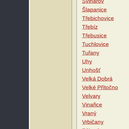
Svinařov
Šlapanice
Třebichovice
Třebíz
Třebusice
Tuchlovice
Tuřany
Uhy
Unhošť
Velká Dobrá
Velké Přítočno
Velvary
Vinařice
Vraný
Vrbičany