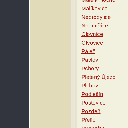
Malíkovice
Neprobylice
Neuměřice
Olovnice
Otvovice
Páleč
Pavlov
Pchery
Pletený Újezd
Plchov
Podlešín
Poštovice
Pozdeň
Přelíc