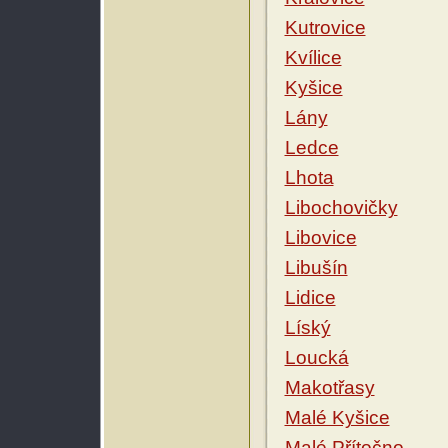
Kutrovice
Kvílice
Kyšice
Lány
Ledce
Lhota
Libochovičky
Libovice
Libušín
Lidice
Líský
Loucká
Makotřasy
Malé Kyšice
Malé Přítočno