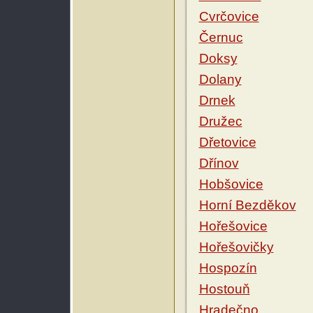
Cvrčovice
Černuc
Doksy
Dolany
Drnek
Družec
Dřetovice
Dřínov
Hobšovice
Horní Bezděkov
Hořešovice
Hořešovičky
Hospozín
Hostouň
Hradečno