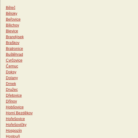
Běleč
Běloky
Beřovice
Bílichov
Blevice
Brandýsek
Braškov
Bratronice
Buštěhrad
Cvrčovice
Černuc
Doksy
Dolany
Drnek
Družec
Dřetovice
Dřínov
Hobšovice
Horní Bezděkov
Hořešovice
Hořešovičky
Hospozín
Hostouň