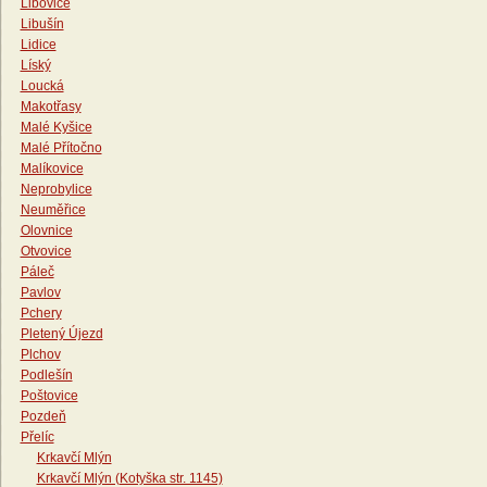
Libovice
Libušín
Lidice
Líský
Loucká
Makotřasy
Malé Kyšice
Malé Přítočno
Malíkovice
Neprobylice
Neuměřice
Olovnice
Otvovice
Páleč
Pavlov
Pchery
Pletený Újezd
Plchov
Podlešín
Poštovice
Pozdeň
Přelíc
Krkavčí Mlýn
Krkavčí Mlýn (Kotyška str. 1145)