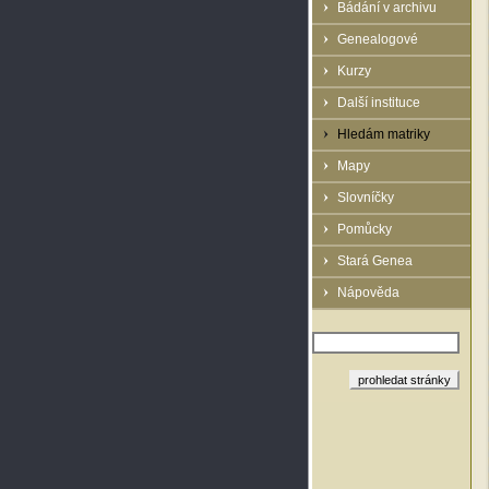
Bádání v archivu
Genealogové
Kurzy
Další instituce
Hledám matriky
Mapy
Slovníčky
Pomůcky
Stará Genea
Nápověda