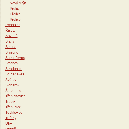
Nový Mlýn
Přelíc
Přelíce
Přelice
Rynholec
Řisuty
Sazená
Slaný
Slatina
Smečno
Stehelčeves
Stochov
Stradonice
Studeněves
Svárov
Svinařov
Šlapanice
Třebichovice
Třebíz
Třebusice
Tuchlovice
Tuřany
Uhy