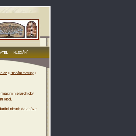
VATEL
HLEDÁNÍ
a.cz
»
Hledám matriky
»
ormacím hierarchicky
ti obcí.
tuální obsah databáze