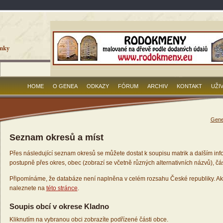
HOME
O GENEA
ODKAZY
FÓRUM
ARCHIV
KONTAKT
UŽI
Gene
Seznam okresů a míst
Přes následující seznam okresů se můžete dostat k soupisu matrik a dalším inf
postupně přes okres, obec (zobrazí se včetně různých alternativních názvů), čás
Připomínáme, že databáze není naplněna v celém rozsahu České republiky. Ak
naleznete na
této stránce
.
Soupis obcí v okrese Kladno
Kliknutím na vybranou obci zobrazíte podřízené části obce.