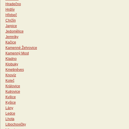
Hradečno
Hrdlív
Hřebeč
Chržín
Jarpice
Jedomělice
Jemníky
Kačice
Kamenné Žehrovice
Kamenný Most
Kladno
Klobuky
Kmetiněves
Knovíz
Koleč
Královice
Kutrovice
Kvílice
Kyšice
Lány
Ledce
Lhota
Libochovičky