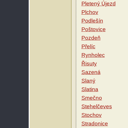
Pletený Újezd
Plchov
Podlešín
Poštovice
Pozdeň
Přelíc
Rynholec
Řisuty
Sazená
Slaný
Slatina
Smečno
Stehelčeves
Stochov
Stradonice