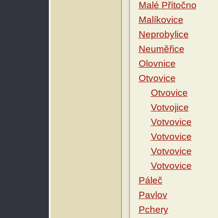
Malé Přítočno
Malíkovice
Neprobylice
Neuměřice
Olovnice
Otvovice
Otvovice
Votvojice
Votvovice
Votvovice
Votvovice
Votvovice
Páleč
Pavlov
Pchery