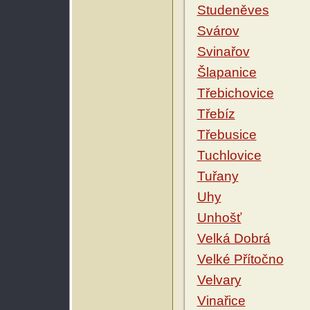
Studeněves
Svárov
Svinařov
Šlapanice
Třebichovice
Třebíz
Třebusice
Tuchlovice
Tuřany
Uhy
Unhošť
Velká Dobrá
Velké Přítočno
Velvary
Vinařice