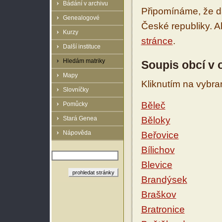
Bádání v archivu
Připomínáme, že d
Genealogové
České republiky. 
Kurzy
stránce
.
Další instituce
Hledám matriky
Soupis obcí v 
Mapy
Kliknutím na vybra
Slovníčky
Běleč
Pomůcky
Stará Genea
Běloky
Nápověda
Beřovice
Bílichov
Blevice
Brandýsek
Braškov
Bratronice