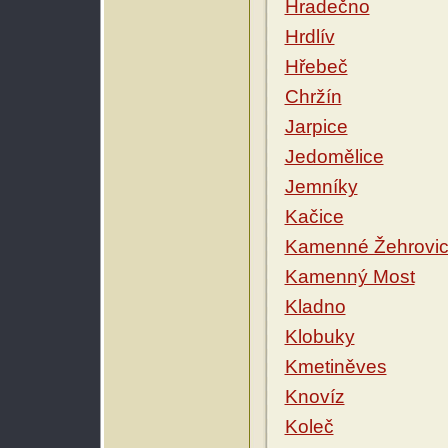
Hradečno
Hrdlív
Hřebeč
Chržín
Jarpice
Jedomělice
Jemníky
Kačice
Kamenné Žehrovi
Kamenný Most
Kladno
Klobuky
Kmetiněves
Knovíz
Koleč