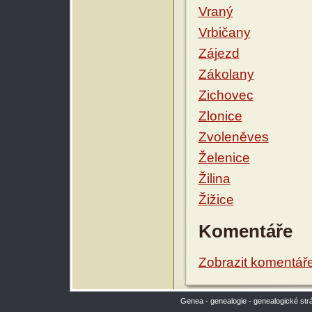
Vraný
Vrbičany
Zájezd
Zákolany
Zichovec
Zlonice
Zvoleněves
Želenice
Žilina
Žižice
Komentáře
Zobrazit komentář
Genea - genealogie - genealogické str