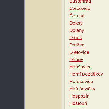
Buštěhrad
Cvrčovice
Černuc
Doksy
Dolany
Drnek
Družec
Dřetovice
Dřínov
Hobšovice
Horní Bezděkov
Hořešovice
Hořešovičky
Hospozín
Hostouň