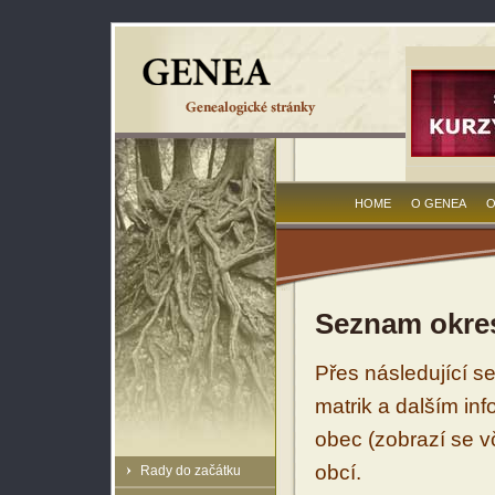
HOME
O GENEA
O
Seznam okres
Přes následující s
matrik a dalším in
obec (zobrazí se vč
obcí.
Rady do začátku