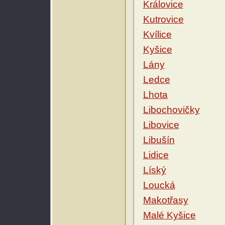
Královice
Kutrovice
Kvílice
Kyšice
Lány
Ledce
Lhota
Libochovičky
Libovice
Libušín
Lidice
Líský
Loucká
Makotřasy
Malé Kyšice