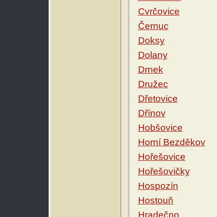
Cvrčovice
Černuc
Doksy
Dolany
Drnek
Družec
Dřetovice
Dřínov
Hobšovice
Horní Bezděkov
Hořešovice
Hořešovičky
Hospozín
Hostouň
Hradečno