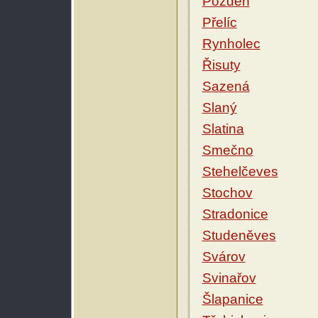
Pozdeň
Přelíc
Rynholec
Řisuty
Sazená
Slaný
Slatina
Smečno
Stehelčeves
Stochov
Stradonice
Studeněves
Svárov
Svinařov
Šlapanice