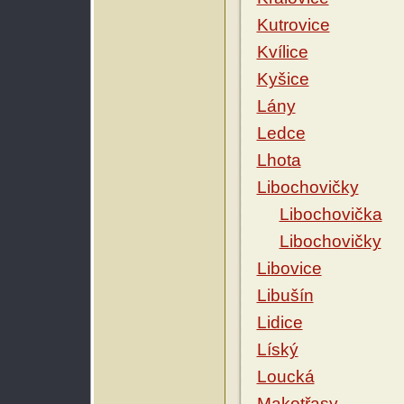
Kutrovice
Kvílice
Kyšice
Lány
Ledce
Lhota
Libochovičky
Libochovička
Libochovičky
Libovice
Libušín
Lidice
Líský
Loucká
Makotřasy