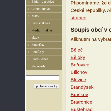
Bádání v archivu
Připomínáme, že d
Genealogové
České republiky. 
Kurzy
stránce
.
Další instituce
Soupis obcí v 
Hledám matriky
Mapy
Kliknutím na vybra
Slovníčky
Běleč
Pomůcky
Běloky
Stará Genea
Beřovice
Nápověda
Bílichov
Blevice
Brandýsek
Braškov
Bratronice
Buštěhrad