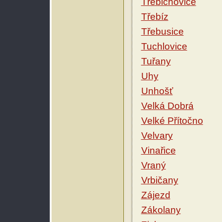
Třebichovice
Třebíz
Třebusice
Tuchlovice
Tuřany
Uhy
Unhošť
Velká Dobrá
Velké Přítočno
Velvary
Vinařice
Vraný
Vrbičany
Zájezd
Zákolany