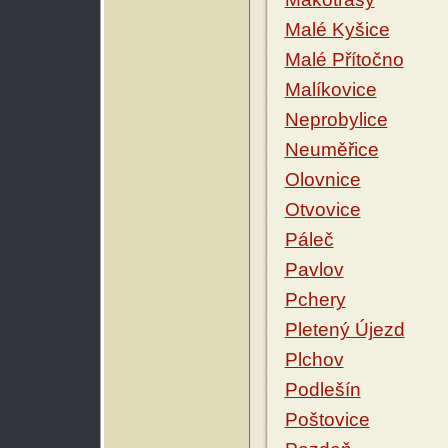
Malé Kyšice
Malé Přítočno
Malíkovice
Neprobylice
Neuměřice
Olovnice
Otvovice
Páleč
Pavlov
Pchery
Pletený Újezd
Plchov
Podlešín
Poštovice