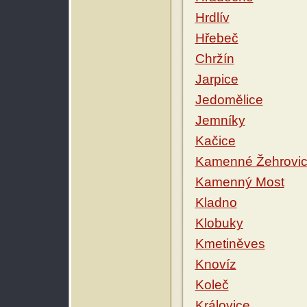
Hrdlív
Hřebeč
Chržín
Jarpice
Jedomělice
Jemníky
Kačice
Kamenné Žehrovi
Kamenný Most
Kladno
Klobuky
Kmetiněves
Knovíz
Koleč
Královice