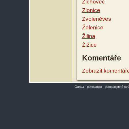
Zichovec
Zlonice
Zvoleněves
Želenice
Žilina
Žižice
Komentáře
Zobrazit komentář
Genea - genealogie - genealogické str