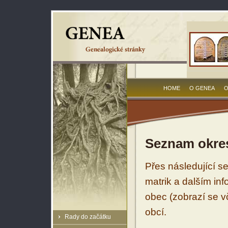
HOME
O GENEA
O
Seznam okres
Přes následující s
matrik a dalším in
obec (zobrazí se vč
obcí.
Rady do začátku