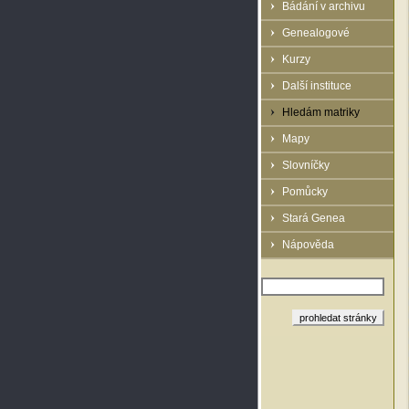
Bádání v archivu
Genealogové
Kurzy
Další instituce
Hledám matriky
Mapy
Slovníčky
Pomůcky
Stará Genea
Nápověda