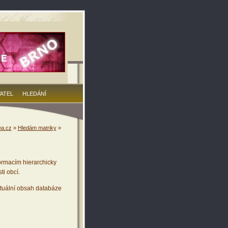
VATEL
HLEDÁNÍ
a.cz
»
Hledám matriky
»
ormacím hierarchicky
ti obcí.
tuální obsah databáze