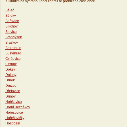
Kliknutím na vybranou obci zobrazíte podřízené části obce.
Běleč
Běloky
Beřovice
Bílichov
Blevice
Brandýsek
Braškov
Bratronice
Buštěhrad
Cvrčovice
Černuc
Doksy
Dolany
Drnek
Družec
Dřetovice
Dřínov
Hobšovice
Horní Bezděkov
Hořešovice
Hořešovičky
Hospozín