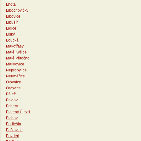
Lhota
Libochovičky
Libovice
Libušín
Lidice
Líský
Loucká
Makotřasy
Malé Kyšice
Malé Přítočno
Malíkovice
Neprobylice
Neuměřice
Olovnice
Otvovice
Páleč
Pavlov
Pchery
Pletený Újezd
Plchov
Podlešín
Poštovice
Pozdeň