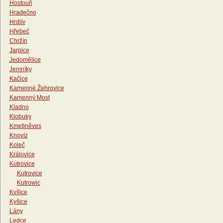
Hostouň
Hradečno
Hrdlív
Hřebeč
Chržín
Jarpice
Jedomělice
Jemníky
Kačice
Kamenné Žehrovice
Kamenný Most
Kladno
Klobuky
Kmetiněves
Knovíz
Koleč
Královice
Kutrovice
Kutrovice
Kutrowic
Kvílice
Kyšice
Lány
Ledce