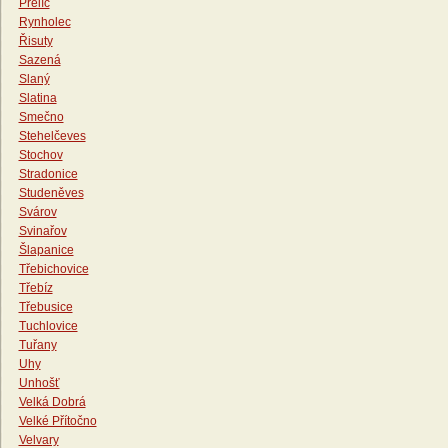
Přelíc
Rynholec
Řisuty
Sazená
Slaný
Slatina
Smečno
Stehelčeves
Stochov
Stradonice
Studeněves
Svárov
Svinařov
Šlapanice
Třebichovice
Třebíz
Třebusice
Tuchlovice
Tuřany
Uhy
Unhošť
Velká Dobrá
Velké Přítočno
Velvary