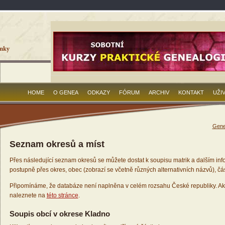
HOME
O GENEA
ODKAZY
FÓRUM
ARCHIV
KONTAKT
UŽI
Gene
Seznam okresů a míst
Přes následující seznam okresů se můžete dostat k soupisu matrik a dalším inf
postupně přes okres, obec (zobrazí se včetně různých alternativních názvů), čás
Připomínáme, že databáze není naplněna v celém rozsahu České republiky. Ak
naleznete na
této stránce
.
Soupis obcí v okrese Kladno