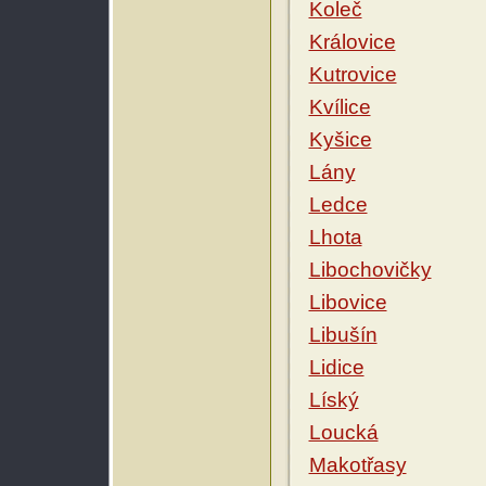
Koleč
Královice
Kutrovice
Kvílice
Kyšice
Lány
Ledce
Lhota
Libochovičky
Libovice
Libušín
Lidice
Líský
Loucká
Makotřasy