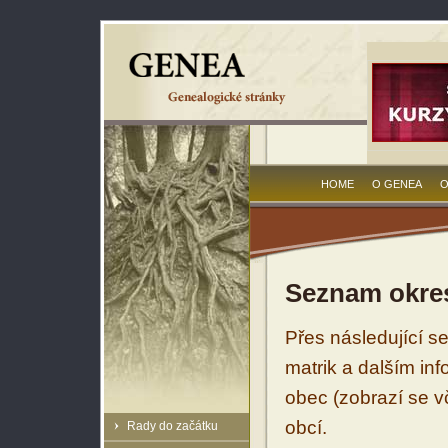
HOME
O GENEA
O
Seznam okres
Přes následující s
matrik a dalším in
obec (zobrazí se vč
obcí.
Rady do začátku