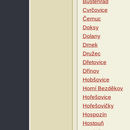
Buštěhrad
Cvrčovice
Černuc
Doksy
Dolany
Drnek
Družec
Dřetovice
Dřínov
Hobšovice
Horní Bezděkov
Hořešovice
Hořešovičky
Hospozín
Hostouň