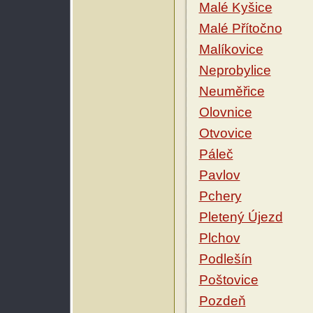
Malé Kyšice
Malé Přítočno
Malíkovice
Neprobylice
Neuměřice
Olovnice
Otvovice
Páleč
Pavlov
Pchery
Pletený Újezd
Plchov
Podlešín
Poštovice
Pozdeň