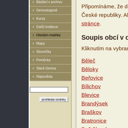
Bádání v archivu
Připomínáme, že d
Genealogové
České republiky. 
Kurzy
stránce
.
Další instituce
Hledám matriky
Soupis obcí v 
Mapy
Kliknutím na vybra
Slovníčky
Běleč
Pomůcky
Stará Genea
Běloky
Nápověda
Beřovice
Bílichov
Blevice
Brandýsek
Braškov
Bratronice