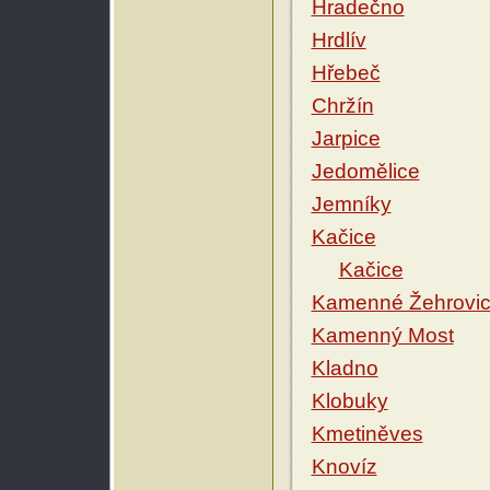
Hradečno
Hrdlív
Hřebeč
Chržín
Jarpice
Jedomělice
Jemníky
Kačice
Kačice
Kamenné Žehrovi
Kamenný Most
Kladno
Klobuky
Kmetiněves
Knovíz