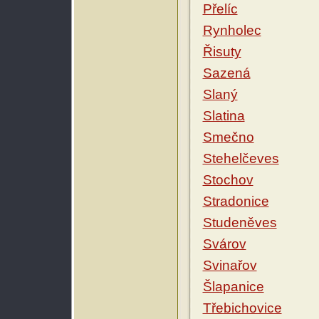
Přelíc
Rynholec
Řisuty
Sazená
Slaný
Slatina
Smečno
Stehelčeves
Stochov
Stradonice
Studeněves
Svárov
Svinařov
Šlapanice
Třebichovice