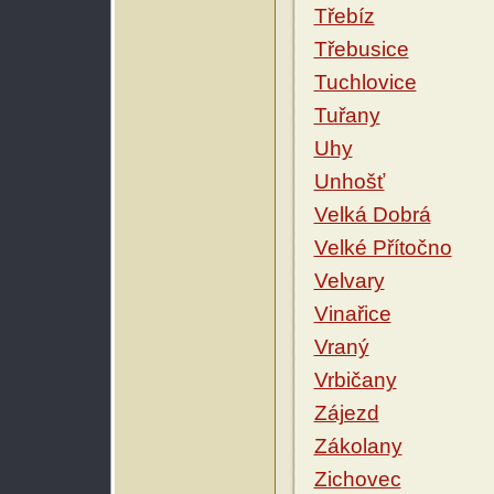
Třebíz
Třebusice
Tuchlovice
Tuřany
Uhy
Unhošť
Velká Dobrá
Velké Přítočno
Velvary
Vinařice
Vraný
Vrbičany
Zájezd
Zákolany
Zichovec