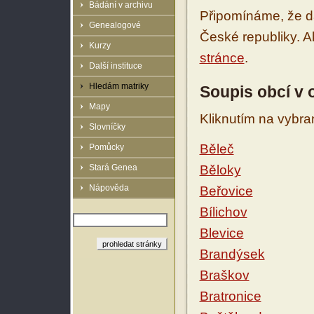
Bádání v archivu
Připomínáme, že d
Genealogové
České republiky. 
Kurzy
stránce
.
Další instituce
Hledám matriky
Soupis obcí v 
Mapy
Kliknutím na vybra
Slovníčky
Běleč
Pomůcky
Stará Genea
Běloky
Nápověda
Beřovice
Bílichov
Blevice
Brandýsek
Braškov
Bratronice