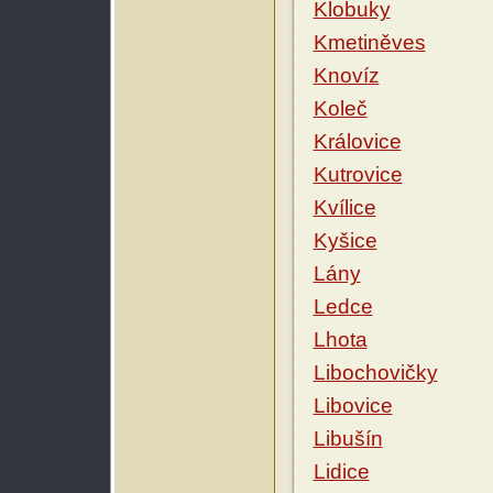
Klobuky
Kmetiněves
Knovíz
Koleč
Královice
Kutrovice
Kvílice
Kyšice
Lány
Ledce
Lhota
Libochovičky
Libovice
Libušín
Lidice