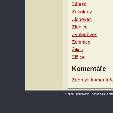
Zájezd
Zákolany
Zichovec
Zlonice
Zvoleněves
Želenice
Žilina
Žižice
Komentáře
Zobrazit komentář
Genea - genealogie - genealogické str