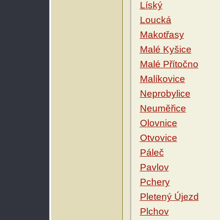
Líský
Loucká
Makotřasy
Malé Kyšice
Malé Přítočno
Malíkovice
Neprobylice
Neuměřice
Olovnice
Otvovice
Páleč
Pavlov
Pchery
Pletený Újezd
Plchov