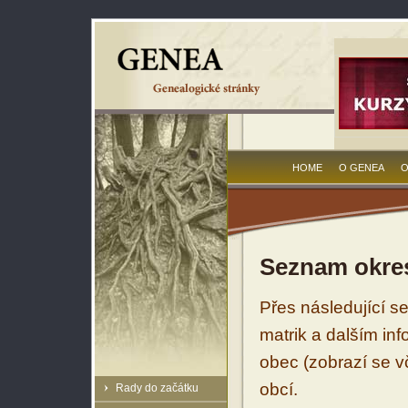
HOME
O GENEA
O
Seznam okres
Přes následující s
matrik a dalším in
obec (zobrazí se vč
obcí.
Rady do začátku