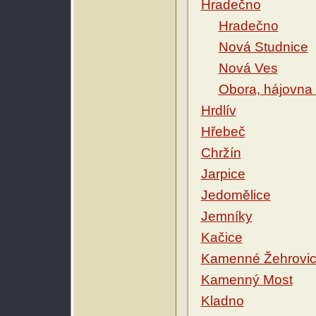
Hradečno
Hradečno
Nová Studnice
Nová Ves
Obora, hájovna 
Hrdlív
Hřebeč
Chržín
Jarpice
Jedomělice
Jemníky
Kačice
Kamenné Žehrovi
Kamenný Most
Kladno