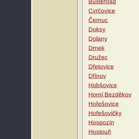
Buštěhrad
Cvrčovice
Černuc
Doksy
Dolany
Drnek
Družec
Dřetovice
Dřínov
Hobšovice
Horní Bezděkov
Hořešovice
Hořešovičky
Hospozín
Hostouň