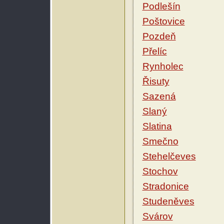
Podlešín
Poštovice
Pozdeň
Přelíc
Rynholec
Řisuty
Sazená
Slaný
Slatina
Smečno
Stehelčeves
Stochov
Stradonice
Studeněves
Svárov