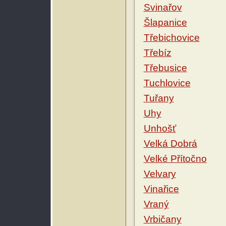
Svinařov
Šlapanice
Třebichovice
Třebíz
Třebusice
Tuchlovice
Tuřany
Uhy
Unhošť
Velká Dobrá
Velké Přítočno
Velvary
Vinařice
Vraný
Vrbičany