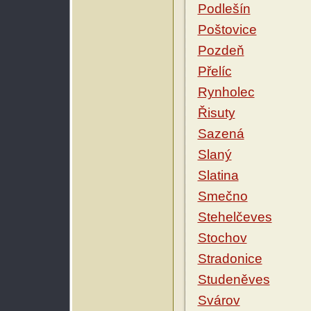
Podlešín
Poštovice
Pozdeň
Přelíc
Rynholec
Řisuty
Sazená
Slaný
Slatina
Smečno
Stehelčeves
Stochov
Stradonice
Studeněves
Svárov