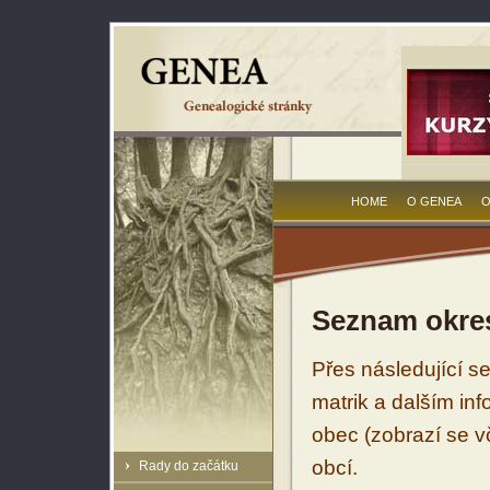
HOME
O GENEA
O
Seznam okres
Přes následující s
matrik a dalším in
obec (zobrazí se vč
obcí.
Rady do začátku