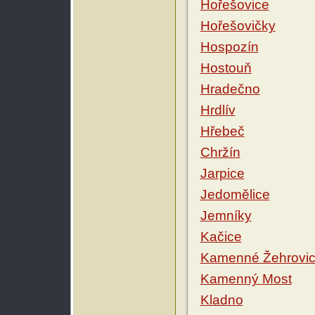
Hořešovice
Hořešovičky
Hospozín
Hostouň
Hradečno
Hrdlív
Hřebeč
Chržín
Jarpice
Jedomělice
Jemníky
Kačice
Kamenné Žehrovi
Kamenný Most
Kladno