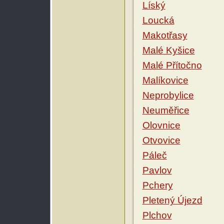
Líský
Loucká
Makotřasy
Malé Kyšice
Malé Přítočno
Malíkovice
Neprobylice
Neuměřice
Olovnice
Otvovice
Páleč
Pavlov
Pchery
Pletený Újezd
Plchov