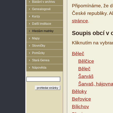
Bádání v archivu
Připomínáme, že d
Genealogové
České republiky. 
Kurzy
stránce
.
Další instituce
Hledám matriky
Soupis obcí v 
Mapy
Kliknutím na vybra
Slovníčky
Běleč
Pomůcky
Stará Genea
Bělčice
Nápověda
Běleč
Šarváš
Šarvaš, hájovna
Běloky
Beřovice
Bílichov