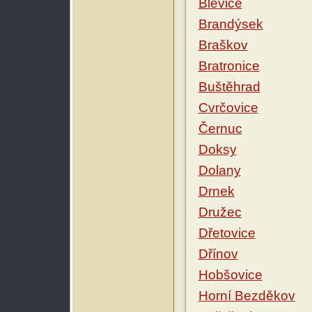
Blevice
Brandýsek
Braškov
Bratronice
Buštěhrad
Cvrčovice
Černuc
Doksy
Dolany
Drnek
Družec
Dřetovice
Dřínov
Hobšovice
Horní Bezděkov