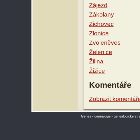
Zájezd
Zákolany
Zichovec
Zlonice
Zvoleněves
Želenice
Žilina
Žižice
Komentáře
Zobrazit komentář
Genea - genealogie - genealogické str