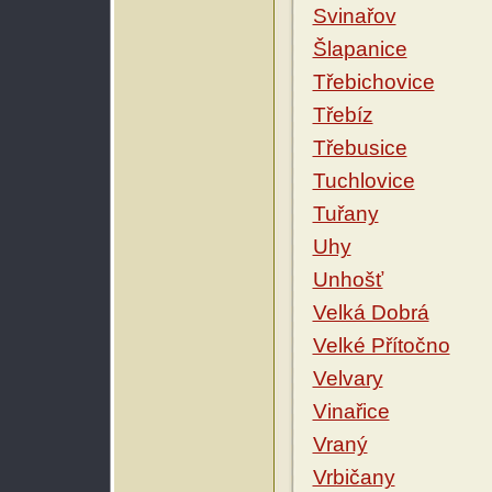
Svinařov
Šlapanice
Třebichovice
Třebíz
Třebusice
Tuchlovice
Tuřany
Uhy
Unhošť
Velká Dobrá
Velké Přítočno
Velvary
Vinařice
Vraný
Vrbičany