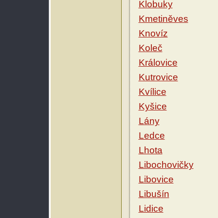
Klobuky
Kmetiněves
Knovíz
Koleč
Královice
Kutrovice
Kvílice
Kyšice
Lány
Ledce
Lhota
Libochovičky
Libovice
Libušín
Lidice