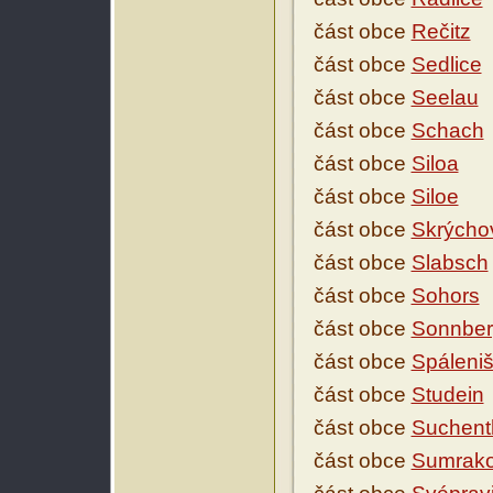
část obce
Rečitz
část obce
Sedlice
část obce
Seelau
část obce
Schach
část obce
Siloa
část obce
Siloe
část obce
Skrýcho
část obce
Slabsch
část obce
Sohors
část obce
Sonnber
část obce
Spáleniš
část obce
Studein
část obce
Suchent
část obce
Sumrak