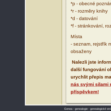
*p - obecné pozn
*r - rozměry knihy
*d - datování
*f - stránkování, r
Místa
- seznam, rejstřík 
obsaženy
Nalezli jste info
další fungování 
urychlit přepis m
nás svými silami
příspěvkem!
Genea - genealogie - genealogické str