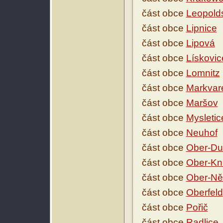
část obce
Leopold
část obce
Lipnice
část obce
Lipová
část obce
Lískovic
část obce
Lomnitz
část obce
Markvar
část obce
Maršov
část obce
Mysletic
část obce
Neuhof
část obce
Ober-Du
část obce
Ober-Kn
část obce
Ober-Ně
část obce
Oberfeld
část obce
Pořič
část obce
Radlice