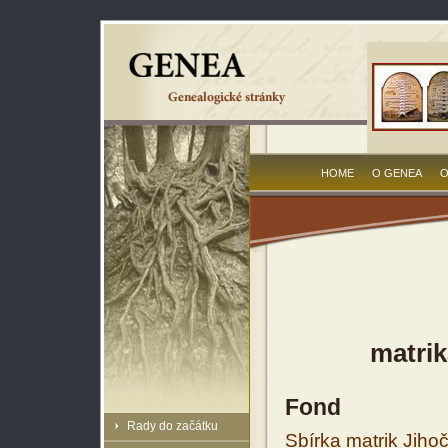
HOME
O GENEA
O
matrik
Fond
Rady do začátku
Sbírka matrik Jiho