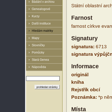
Bádání v archivu
Státní oblastní arc
Genealogové
Kurzy
Farnost
Další instituce
farnost církve eva
Hledám matriky
Signatury
Mapy
Slovníčky
signatura:
6713
Pomůcky
signatura výpůjčn
Stará Genea
Informace
Nápověda
originál
kniha
Rejstřík obcí
Poznámka:
*p něm
Místa