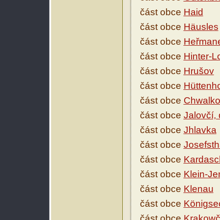
část obce
Haid
část obce
Häusles
část obce
Heřman
část obce
Hinter-
část obce
Hrušov
část obce
Hüttenh
část obce
Chwalko
část obce
Jalovčí,
část obce
Jhlavka
část obce
Josefsth
část obce
Kardasc
část obce
Klein-Je
část obce
Klenau
část obce
Königse
část obce
Krakowč