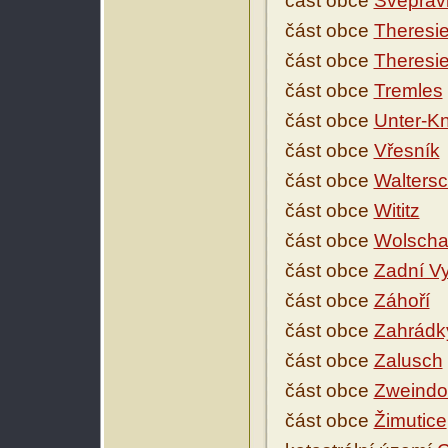
část obce
Svéprav
část obce
Theresie
část obce
Theresie
část obce
Tremles
část obce
Unter-Kn
část obce
Vřesník
část obce
Waltersc
část obce
Wititz
část obce
Wolsch
část obce
Zadní Vy
část obce
Záhoří
část obce
Zahrádk
část obce
Zalusch
část obce
Zweindo
část obce
Žimutice