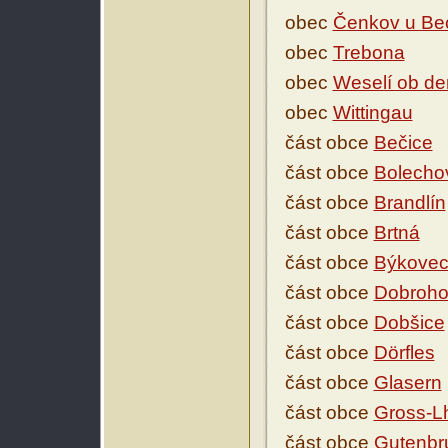
obec
Čenkov u Be
obec
Trebona
obec
Weselí ob der
obec
Wittingau
část obce
Bečice
část obce
Bolecho
část obce
Brandlín
část obce
Brtná
část obce
Býkove
část obce
Dobroho
část obce
Dobšice
část obce
Dörfles
část obce
Glasern
část obce
Gross-L
část obce
Gutenbr