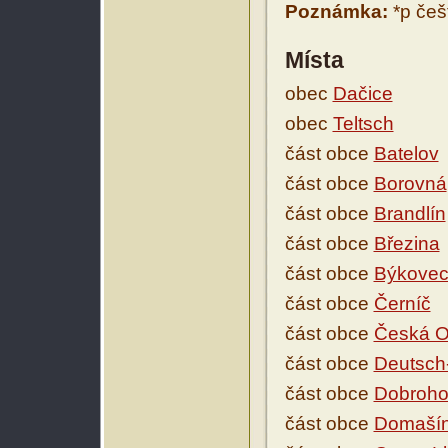
Poznámka:
*p češt
Místa
obec
Dačice
obec
Teltsch
část obce
Batelov
část obce
Borovná
část obce
Brandlín
část obce
Březina
část obce
Býkove
část obce
Černíč
část obce
Česká O
část obce
Deutsch
část obce
Dobroho
část obce
Domaší