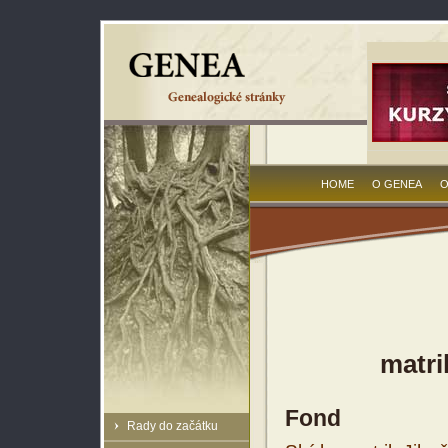
HOME
O GENEA
O
matri
Fond
Rady do začátku