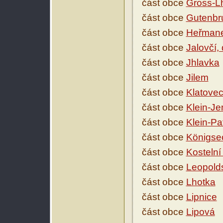
část obce
Gross-L
část obce
Gutenbr
část obce
Heřman
část obce
Jalovčí,
část obce
Jhlavka
část obce
Jilem
část obce
Klatove
část obce
Klein-Je
část obce
Klein-P
část obce
Königse
část obce
Kostelní
část obce
Leopold
část obce
Lhotka
část obce
Lipnice
část obce
Lipová