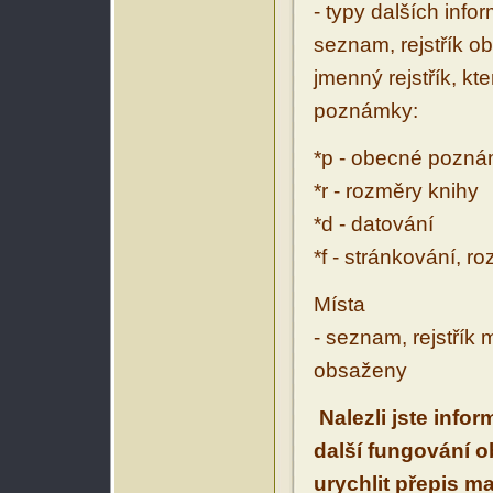
- typy dalších inf
seznam, rejstřík ob
jmenný rejstřík, kt
poznámky:
*p - obecné pozn
*r - rozměry knihy
*d - datování
*f - stránkování, r
Místa
- seznam, rejstřík 
obsaženy
Nalezli jste info
další fungování 
urychlit přepis m