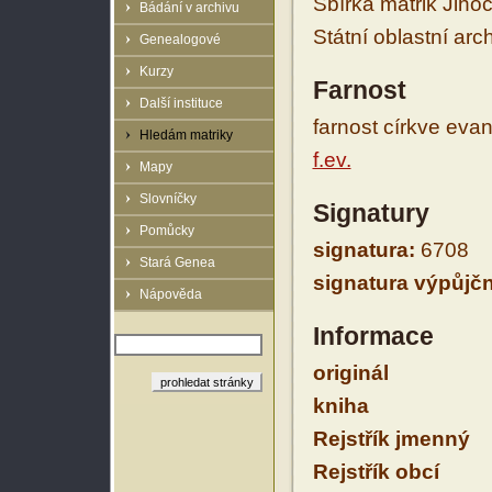
Sbírka matrik Jiho
Bádání v archivu
Státní oblastní arc
Genealogové
Kurzy
Farnost
Další instituce
farnost církve eva
Hledám matriky
f.ev.
Mapy
Slovníčky
Signatury
Pomůcky
signatura:
6708
Stará Genea
signatura výpůjčn
Nápověda
Informace
originál
kniha
Rejstřík jmenný
Rejstřík obcí