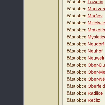
část obce
Lowetin
část obce
Markvar
část obce
Maršov
část obce
Mittelwi
část obce
Mrákotí
část obce
Mysletic
část obce
Neudorf
část obce
Neuhof
část obce
Neuwelt
část obce
Ober-Du
část obce
Ober-Me
část obce
Ober-Ně
část obce
Oberfeld
část obce
Radlice
část obce
Rečitz