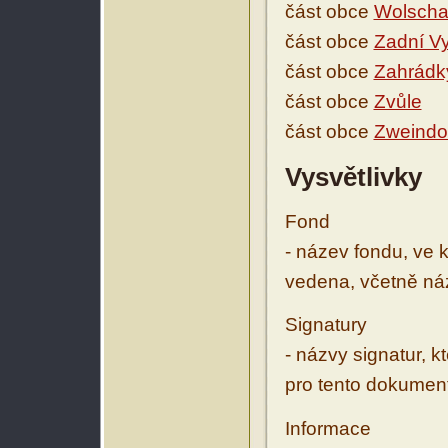
část obce
Wolsch
část obce
Zadní Vy
část obce
Zahrádk
část obce
Zvůle
část obce
Zweindo
Vysvětlivky
Fond
- název fondu, ve 
vedena, včetně ná
Signatury
- názvy signatur, k
pro tento dokumen
Informace