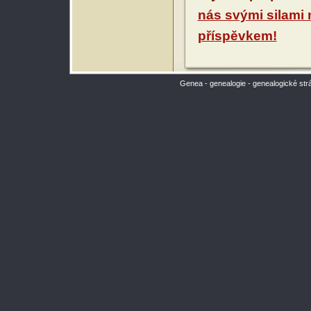
nás svými silami
příspěvkem!
Genea - genealogie - genealogické str