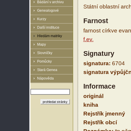
Bádání v archivu
Státní oblastní arc
Genealogové
Kurzy
Farnost
Další instituce
farnost církve eva
Hledám matriky
f.ev.
Mapy
Signatury
Slovníčky
Pomůcky
signatura:
6704
Stará Genea
signatura výpůjčn
Nápověda
Informace
originál
kniha
Rejstřík jmenný
Rejstřík obcí