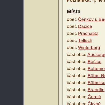
Poznámka:
*p něm
Místa
obec
Čenkov u Be
obec
Dačice
obec
Prachatitz
obec
Teltsch
obec
Winterberg
část obce
Ausserge
část obce
Bečice
část obce
Bohemo
část obce
Böhm-Ru
část obce
Böhmisc
část obce
Brandlín
část obce
Černíč
část obce
Čkyně