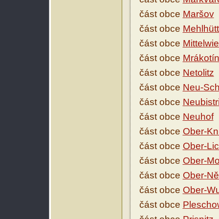
část obce
Maršov
část obce
Mehlhütt
část obce
Mittelwi
část obce
Mrákotí
část obce
Netolitz
část obce
Neu-Sch
část obce
Neubistri
část obce
Neuhof
část obce
Ober-Kn
část obce
Ober-Lic
část obce
Ober-Mo
část obce
Ober-Ně
část obce
Ober-Wu
část obce
Plescho