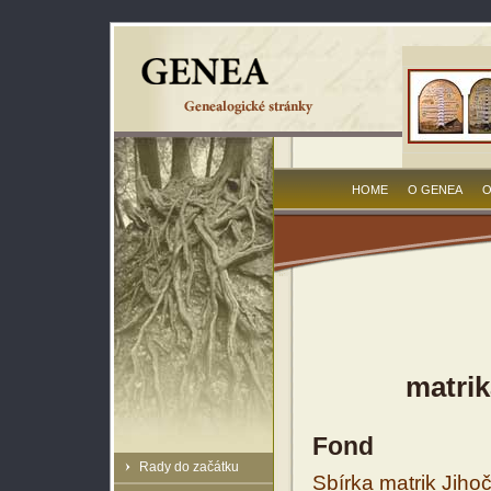
HOME
O GENEA
O
matrik
Fond
Rady do začátku
Sbírka matrik Jiho