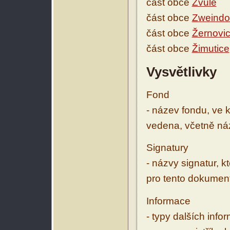
část obce
Zvůle
část obce
Zweindo
část obce
Žernovi
část obce
Žimutice
Vysvětlivky
Fond
- název fondu, ve 
vedena, včetně ná
Signatury
- názvy signatur, k
pro tento dokumen
Informace
- typy dalších inf