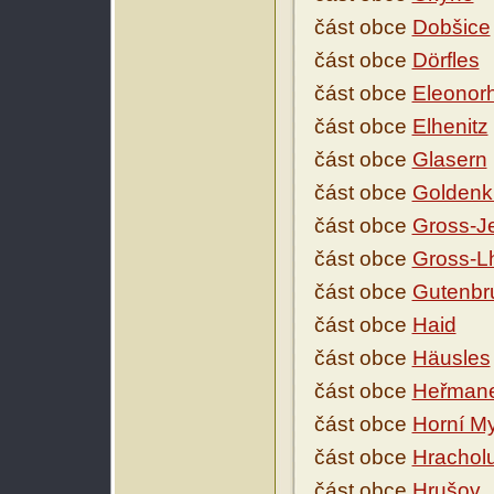
část obce
Dobšice
část obce
Dörfles
část obce
Eleonor
část obce
Elhenitz
část obce
Glasern
část obce
Goldenk
část obce
Gross-J
část obce
Gross-L
část obce
Gutenbr
část obce
Haid
část obce
Häusles
část obce
Heřman
část obce
Horní M
část obce
Hrachol
část obce
Hrušov