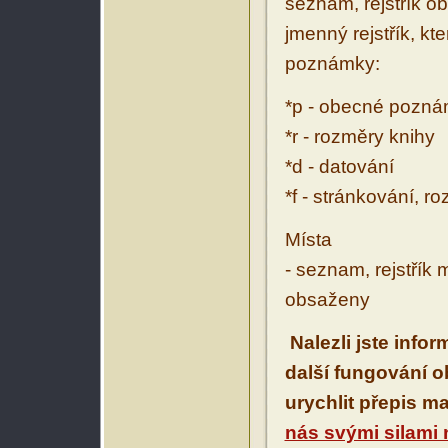
seznam, rejstřík ob
jmenný rejstřík, kt
poznámky:
*p - obecné pozn
*r - rozměry knihy
*d - datování
*f - stránkování, r
Místa
- seznam, rejstřík 
obsaženy
Nalezli jste info
další fungování 
urychlit přepis m
nás svými silami