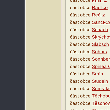
část obce
Prisnitz
část obce
Radlice
část obce
Rečitz
část obce
Sanct-C
část obce
Schach
část obce
Skrýcho
část obce
Slabsch
část obce
Sohors
část obce
Sonnber
část obce
Spinea 
část obce
Srnín
část obce
Studein
část obce
Sumrak
část obce
Těchob
část obce
Těschow