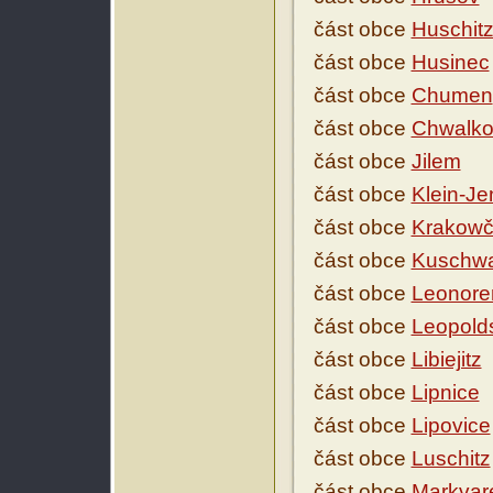
část obce
Huschit
část obce
Husinec
část obce
Chumen
část obce
Chwalko
část obce
Jilem
část obce
Klein-Je
část obce
Krakowč
část obce
Kuschw
část obce
Leonore
část obce
Leopold
část obce
Libiejitz
část obce
Lipnice
část obce
Lipovice
část obce
Luschitz
část obce
Markvar