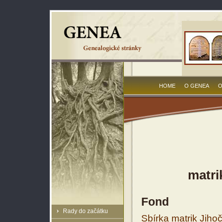
HOME
O GENEA
O
matri
Fond
Rady do začátku
Sbírka matrik Jiho