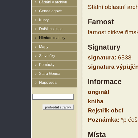
Bádání v archivu
Státní oblastní arc
Genealogové
Kurzy
Farnost
Další instituce
farnost církve řím
Hledám matriky
Signatury
Mapy
Slovníčky
signatura:
6538
Pomůcky
signatura výpůjčn
Stará Genea
Informace
Nápověda
originál
kniha
Rejstřík obcí
Poznámka:
*p češt
Místa