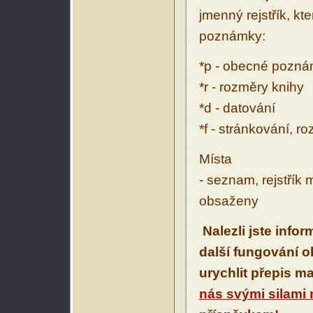
jmenný rejstřík, kt
poznámky:
*p - obecné pozn
*r - rozměry knihy
*d - datování
*f - stránkování, r
Místa
- seznam, rejstřík 
obsaženy
Nalezli jste info
další fungování 
urychlit přepis m
nás svými silami