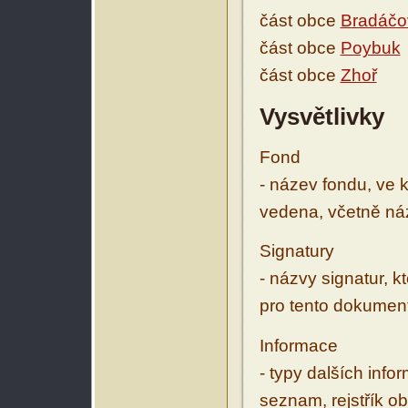
část obce
Bradáčo
část obce
Poybuk
část obce
Zhoř
Vysvětlivky
Fond
- název fondu, ve 
vedena, včetně ná
Signatury
- názvy signatur, k
pro tento dokumen
Informace
- typy dalších inf
seznam, rejstřík ob