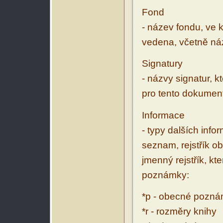
Fond
- název fondu, ve 
vedena, včetně ná
Signatury
- názvy signatur, k
pro tento dokumen
Informace
- typy dalších inf
seznam, rejstřík ob
jmenný rejstřík, kt
poznámky:
*p - obecné pozn
*r - rozměry knihy