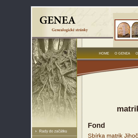
HOME
O GENEA
O
matri
Fond
Rady do začátku
Sbírka matrik Jiho