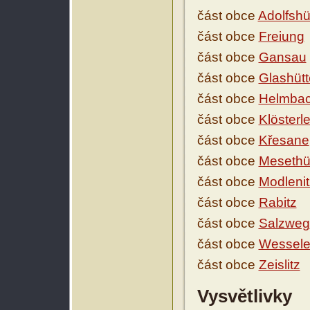
část obce
Adolfshü
část obce
Freiung
část obce
Gansau
část obce
Glashüt
část obce
Helmba
část obce
Klösterl
část obce
Křesane
část obce
Mesethü
část obce
Modlenit
část obce
Rabitz
část obce
Salzweg
část obce
Wessel
část obce
Zeislitz
Vysvětlivky