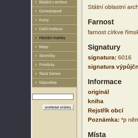
Bádání v archivu
Státní oblastní arc
Genealogové
Kurzy
Farnost
Další instituce
farnost církve řím
Hledám matriky
Signatury
Mapy
Slovníčky
signatura:
6016
Pomůcky
signatura výpůjčn
Stará Genea
Informace
Nápověda
originál
kniha
Rejstřík obcí
Poznámka:
*p něm
Místa