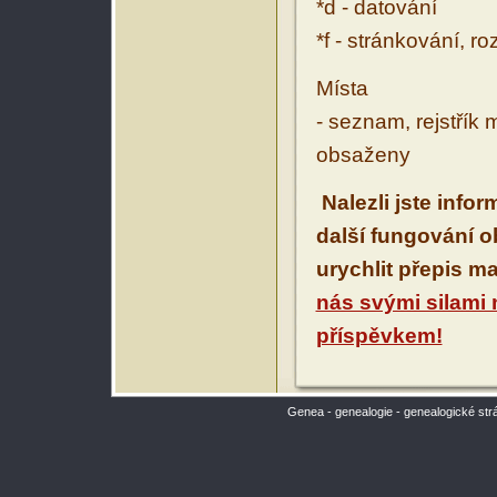
*d - datování
*f - stránkování, r
Místa
- seznam, rejstřík 
obsaženy
Nalezli jste info
další fungování 
urychlit přepis m
nás svými silami
příspěvkem!
Genea - genealogie - genealogické str