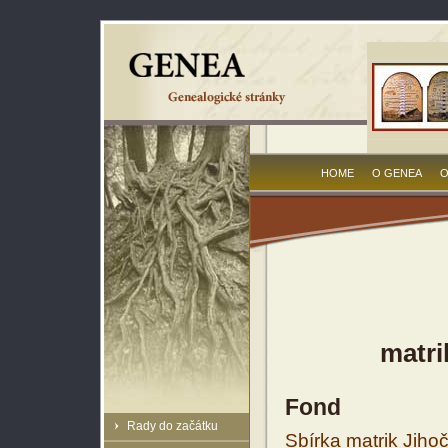
HOME
O GENEA
O
matri
Fond
Rady do začátku
Sbírka matrik Jiho