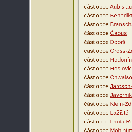
část obce
Aubislau
část obce
Benedik
část obce
Bransch
část obce
Čabus
část obce
Dobrš
část obce
Gross-Z
část obce
Hodonín
část obce
Hoslovi
část obce
Chwalso
část obce
Jarosch
část obce
Javorník
část obce
Klein-Zd
část obce
Lažiště
část obce
Lhota R
část obce
Mehlhütt