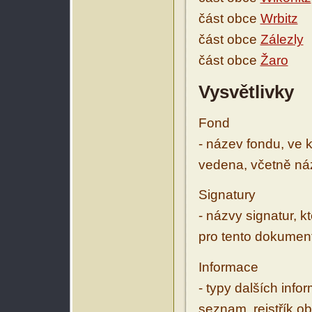
část obce
Wrbitz
část obce
Zálezly
část obce
Žaro
Vysvětlivky
Fond
- název fondu, ve 
vedena, včetně ná
Signatury
- názvy signatur, k
pro tento dokumen
Informace
- typy dalších inf
seznam, rejstřík ob