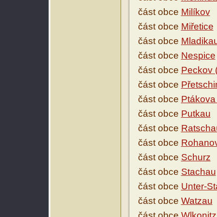
část obce
Milíkov
část obce
Miřetice
část obce
Mladika
část obce
Nespice
část obce
Peckov (
část obce
Přetschi
část obce
Ptákova
část obce
Putkau
část obce
Ratscha
část obce
Rohano
část obce
Schurz
část obce
Stachau
část obce
Unter-S
část obce
Watzau
část obce
Wlkonitz