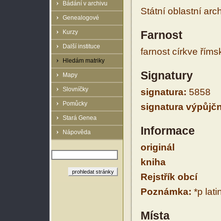
Bádání v archivu
Státní oblastní arc
Genealogové
Kurzy
Farnost
Další instituce
farnost církve řím
Hledám matriky
Signatury
Mapy
Slovníčky
signatura:
5858
Pomůcky
signatura výpůjčn
Stará Genea
Informace
Nápověda
originál
kniha
Rejstřík obcí
Poznámka:
*p lati
Místa