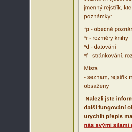
jmenný rejstřík, kt
poznámky:
*p - obecné pozn
*r - rozměry knihy
*d - datování
*f - stránkování, r
Místa
- seznam, rejstřík 
obsaženy
Nalezli jste info
další fungování 
urychlit přepis m
nás svými silami