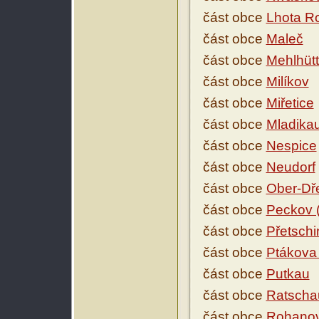
část obce
Lhota R
část obce
Maleč
část obce
Mehlhütt
část obce
Milíkov
část obce
Miřetice
část obce
Mladika
část obce
Nespice
část obce
Neudorf
část obce
Ober-Dř
část obce
Peckov (
část obce
Přetschi
část obce
Ptákova
část obce
Putkau
část obce
Ratscha
část obce
Rohano