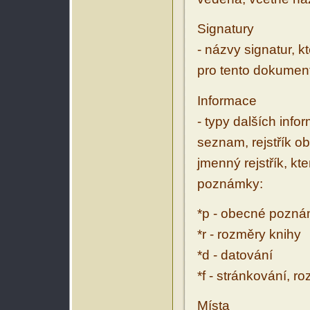
Signatury
- názvy signatur, k
pro tento dokumen
Informace
- typy dalších inf
seznam, rejstřík ob
jmenný rejstřík, kt
poznámky:
*p - obecné pozn
*r - rozměry knihy
*d - datování
*f - stránkování, r
Místa