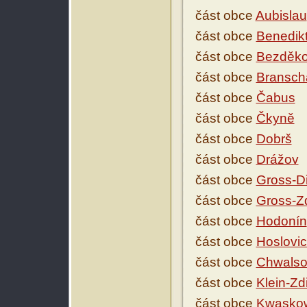
část obce
Aubislau
část obce
Benedik
část obce
Bezděk
část obce
Bransch
část obce
Čabus
část obce
Čkyně
část obce
Dobrš
část obce
Drážov
část obce
Gross-D
část obce
Gross-Z
část obce
Hodonín
část obce
Hoslovi
část obce
Chwalso
část obce
Klein-Zd
část obce
Kwaskow