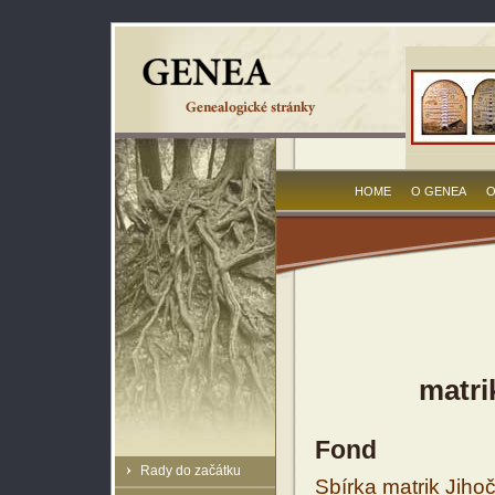
HOME
O GENEA
O
matri
Fond
Rady do začátku
Sbírka matrik Jiho