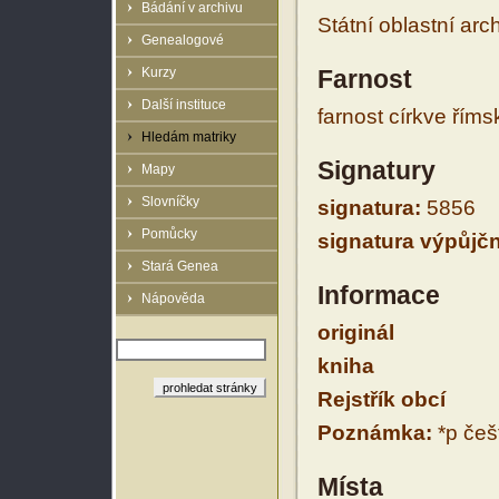
Bádání v archivu
Státní oblastní arc
Genealogové
Kurzy
Farnost
Další instituce
farnost církve řím
Hledám matriky
Signatury
Mapy
Slovníčky
signatura:
5856
Pomůcky
signatura výpůjčn
Stará Genea
Informace
Nápověda
originál
kniha
Rejstřík obcí
Poznámka:
*p češt
Místa