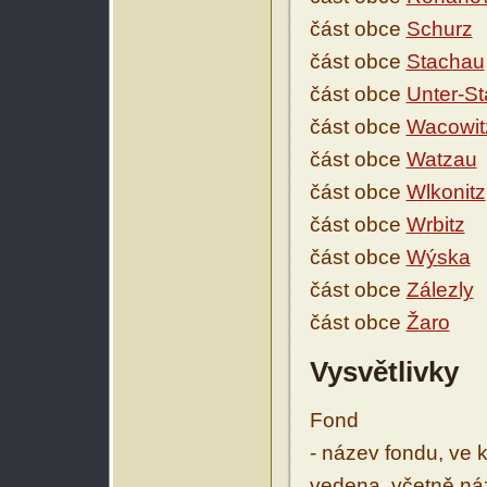
část obce
Schurz
část obce
Stachau
část obce
Unter-S
část obce
Wacowit
část obce
Watzau
část obce
Wlkonitz
část obce
Wrbitz
část obce
Wýska
část obce
Zálezly
část obce
Žaro
Vysvětlivky
Fond
- název fondu, ve 
vedena, včetně ná