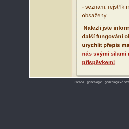
- seznam, rejstřík 
obsaženy
Nalezli jste info
další fungování 
urychlit přepis m
nás svými silami
příspěvkem!
Genea - genealogie - genealogické str