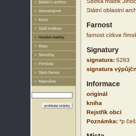
Sbírka matrik Jiho
Bádání v archivu
Státní oblastní arc
Genealogové
Kurzy
Farnost
Další instituce
farnost církve řím
Hledám matriky
Mapy
Signatury
Slovníčky
signatura:
5283
Pomůcky
signatura výpůjčn
Stará Genea
Nápověda
Informace
originál
kniha
Rejstřík obcí
Poznámka:
*p češt