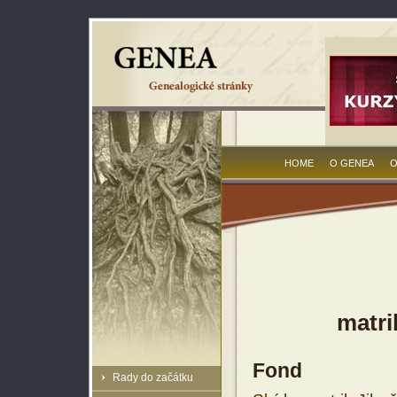
HOME
O GENEA
O
matri
Fond
Rady do začátku