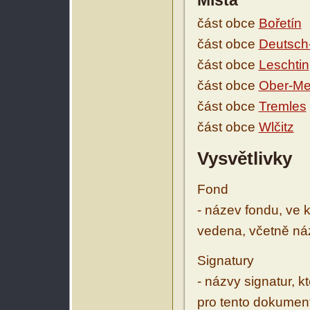
Místa
část obce
Bořetín
část obce
Deutsch
část obce
Leschtin
část obce
Ober-Me
část obce
Tremles
část obce
Wlčitz
Vysvětlivky
Fond
- název fondu, ve 
vedena, včetně ná
Signatury
- názvy signatur, k
pro tento dokumen