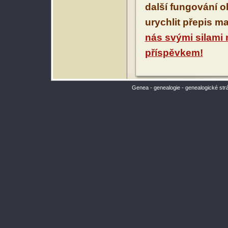
další fungování 
urychlit přepis m
nás svými silami
příspěvkem!
Genea - genealogie - genealogické str