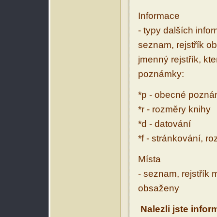
Informace
- typy dalších inf
seznam, rejstřík ob
jmenný rejstřík, kt
poznámky:
*p - obecné pozn
*r - rozměry knihy
*d - datování
*f - stránkování, r
Místa
- seznam, rejstřík 
obsaženy
Nalezli jste info