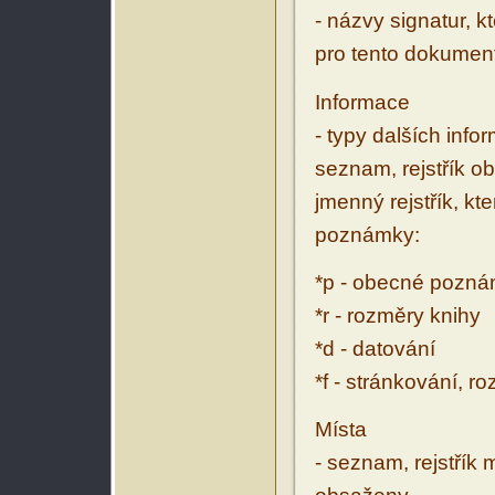
- názvy signatur, k
pro tento dokumen
Informace
- typy dalších inf
seznam, rejstřík ob
jmenný rejstřík, kt
poznámky:
*p - obecné pozn
*r - rozměry knihy
*d - datování
*f - stránkování, r
Místa
- seznam, rejstřík 