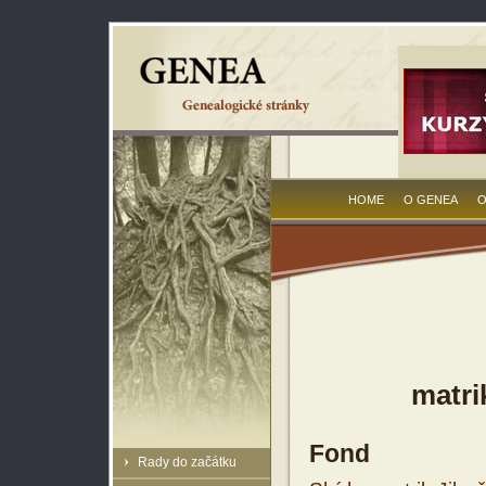
HOME
O GENEA
O
matri
Fond
Rady do začátku