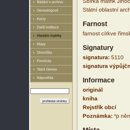
Sbírka matrik Jiho
Bádání v archivu
Státní oblastní arc
Genealogové
Kurzy
Farnost
Další instituce
farnost církve řím
Hledám matriky
Mapy
Signatury
Slovníčky
signatura:
5110
Pomůcky
signatura výpůjčn
Stará Genea
Nápověda
Informace
originál
kniha
Rejstřík obcí
Poznámka:
*p něm