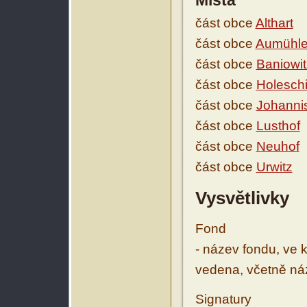
Místa
část obce
Althart
část obce
Aumühl
část obce
Baniowit
část obce
Holeschi
část obce
Johanni
část obce
Lusthof
část obce
Neuhof
část obce
Urwitz
Vysvětlivky
Fond
- název fondu, ve 
vedena, včetně ná
Signatury