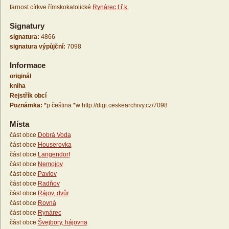
farnost církve římskokatolické
Rynárec f.ř.k.
Signatury
signatura:
4866
signatura výpůjční:
7098
Informace
originál
kniha
Rejstřík obcí
Poznámka:
*p čeština *w http://digi.ceskearchivy.cz/7098
Místa
část obce
Dobrá Voda
část obce
Houserovka
část obce
Langendorf
část obce
Nemojov
část obce
Pavlov
část obce
Radňov
část obce
Rájov, dvůr
část obce
Rovná
část obce
Rynárec
část obce
Švejbory, hájovna