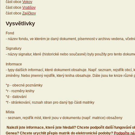
část obce
Vokov
část obce
Vratišov
část obce
Zajíčkov
Vysvětlivky
Fond
- název fondu, ve kterém je daný dokument, písemnost v archivu vedena, včetn
Signatury
- názvy signatur, které (historické nebo současné) byly použity pro tento dokum
Informace
- typy dalších informací, které dokument obsahuje. Např. seznam, rejstřík obcí, k
zmíněny. Nebo jmenný rejstřík, který kniha obsahuje. Dále jsou ke knize různé
*p - obecné poznámky
*r - rozměry knihy
*d - datování
*f - stránkování, rozsah stran pro daný typ části matriky
Místa
- seznam, rejstřík míst, které jsou v dokumentu (např. matrice) obsaženy
Nalezli jste informace, které jste hledali? Chcete podpořit další fungování
Genea? Chcete urychlit přepis matrik do elektronické podoby?
Podpořte ná