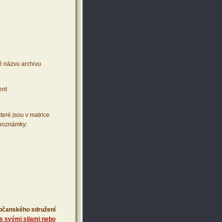
ě názvu archivu
ent
teré jsou v matrice
 poznámky:
 občanského sdružení
s svými silami nebo