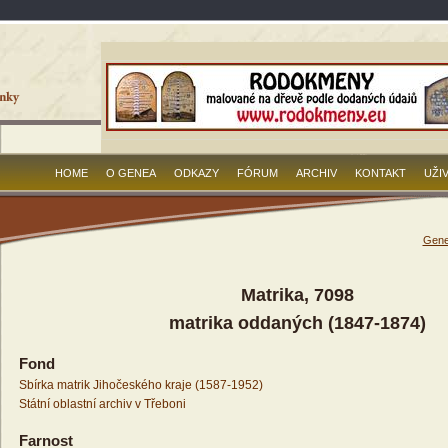
HOME
O GENEA
ODKAZY
FÓRUM
ARCHIV
KONTAKT
UŽI
Gene
Matrika, 7098
matrika oddaných (1847-1874)
Fond
Sbírka matrik Jihočeského kraje (1587-1952)
Státní oblastní archiv v Třeboni
Farnost