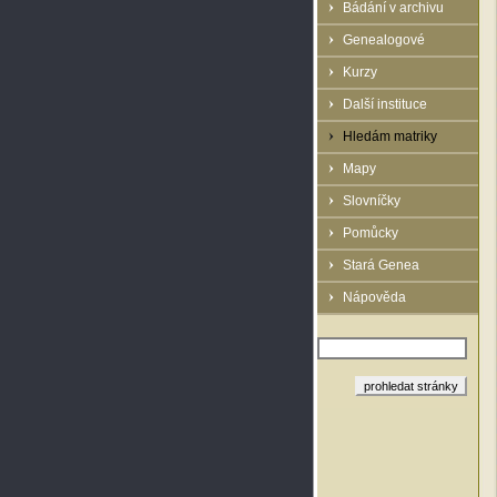
Bádání v archivu
Genealogové
Kurzy
Další instituce
Hledám matriky
Mapy
Slovníčky
Pomůcky
Stará Genea
Nápověda