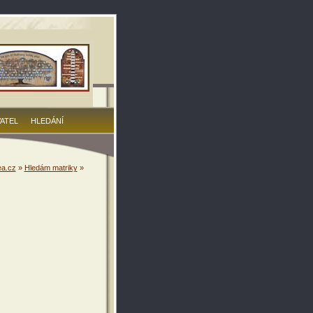
VATEL
HLEDÁNÍ
a.cz
»
Hledám matriky
»