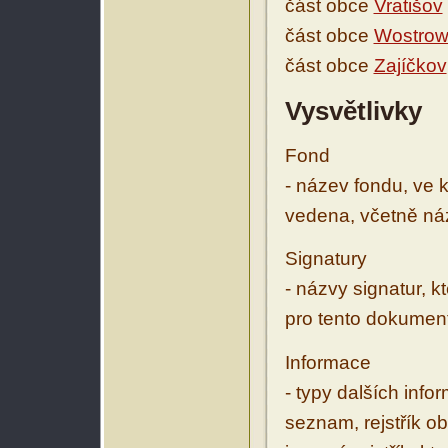
část obce
Vratišov
část obce
Wostrow
část obce
Zajíčkov
Vysvětlivky
Fond
- název fondu, ve 
vedena, včetně ná
Signatury
- názvy signatur, k
pro tento dokumen
Informace
- typy dalších inf
seznam, rejstřík ob