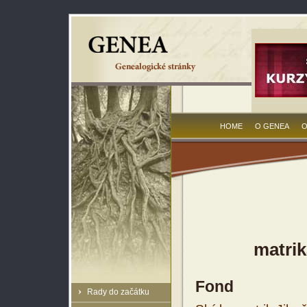
HOME
O GENEA
O
matrik
Fond
Rady do začátku