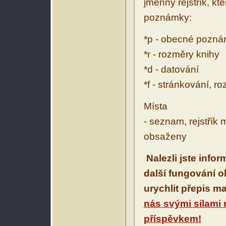
jmenný rejstřík, kt
poznámky:
*p - obecné pozn
*r - rozměry knihy
*d - datování
*f - stránkování, r
Místa
- seznam, rejstřík 
obsaženy
Nalezli jste info
další fungování 
urychlit přepis m
nás svými silami
příspěvkem!