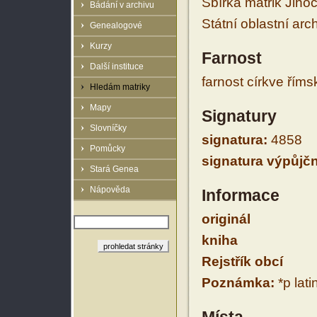
Sbírka matrik Jiho
Bádání v archivu
Státní oblastní arc
Genealogové
Kurzy
Farnost
Další instituce
farnost církve řím
Hledám matriky
Mapy
Signatury
Slovníčky
signatura:
4858
Pomůcky
signatura výpůjčn
Stará Genea
Nápověda
Informace
originál
kniha
Rejstřík obcí
Poznámka:
*p lati