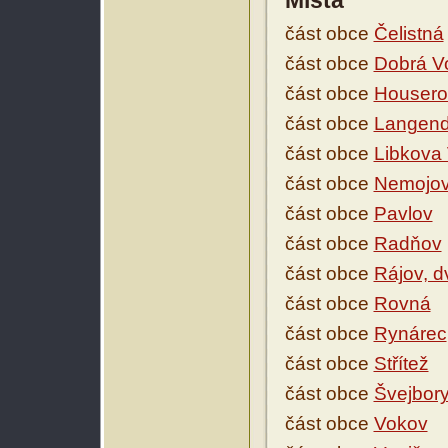
Místa
část obce
Čelistná
část obce
Dobrá V
část obce
Housero
část obce
Langend
část obce
Libkova
část obce
Nemojo
část obce
Pavlov
část obce
Radňov
část obce
Rájov, d
část obce
Rovná
část obce
Rynárec
část obce
Střítež
část obce
Švejbory
část obce
Vokov