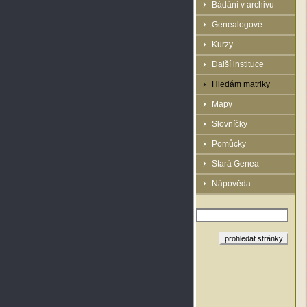
Bádání v archivu
Genealogové
Kurzy
Další instituce
Hledám matriky
Mapy
Slovníčky
Pomůcky
Stará Genea
Nápověda