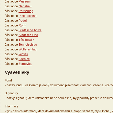
část obce
Mustrum
část obce
Nebahau
část obce
Perlschlag
část obce
Pfefferschlag
část obce
Podol
část obce
Rohn
část obce
Städtisch-Lhotka
část obce
Städtisch-Oed
část obce
Těschowitz
část obce
Tonnetschlag
část obce
Wollerschlag
část obce
Wosek
část obce
Zdenice
část obce
Žernovice
Vysvětlivky
Fond
- název fondu, ve kterém je daný dokument, písemnost v archivu vedena, včetn
Signatury
- názvy signatur, které (historické nebo současné) byly použity pro tento dokum
Informace
- typy dalších informací, které dokument obsahuje. Např. seznam, rejstřík obcí, k