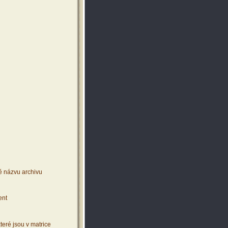
ě názvu archivu
ent
teré jsou v matrice