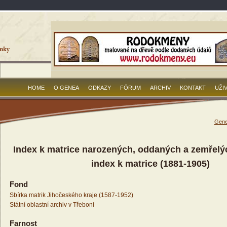
HOME
O GENEA
ODKAZY
FÓRUM
ARCHIV
KONTAKT
UŽI
Gene
Index k matrice narozených, oddaných a zemřelý
index k matrice (1881-1905)
Fond
Sbírka matrik Jihočeského kraje (1587-1952)
Státní oblastní archiv v Třeboni
Farnost