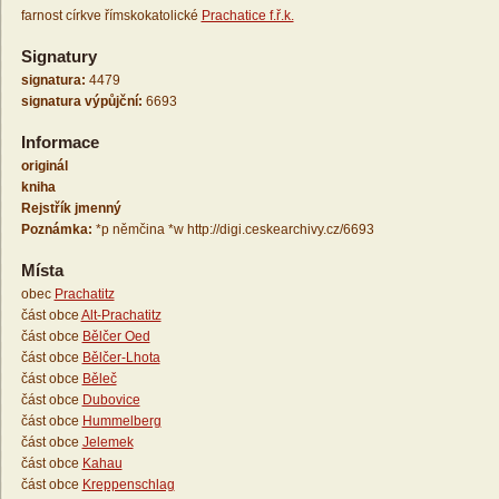
farnost církve římskokatolické
Prachatice f.ř.k.
Signatury
signatura:
4479
signatura výpůjční:
6693
Informace
originál
kniha
Rejstřík jmenný
Poznámka:
*p němčina *w http://digi.ceskearchivy.cz/6693
Místa
obec
Prachatitz
část obce
Alt-Prachatitz
část obce
Bělčer Oed
část obce
Bělčer-Lhota
část obce
Běleč
část obce
Dubovice
část obce
Hummelberg
část obce
Jelemek
část obce
Kahau
část obce
Kreppenschlag