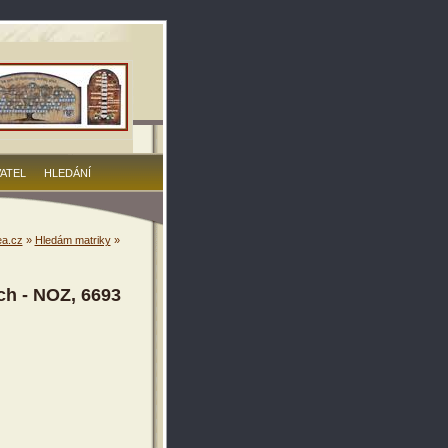
VATEL
HLEDÁNÍ
a.cz
»
Hledám matriky
»
ch - NOZ, 6693