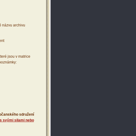
ě názvu archivu
ent
teré jsou v matrice
 poznámky:
 občanského sdružení
s svými silami nebo