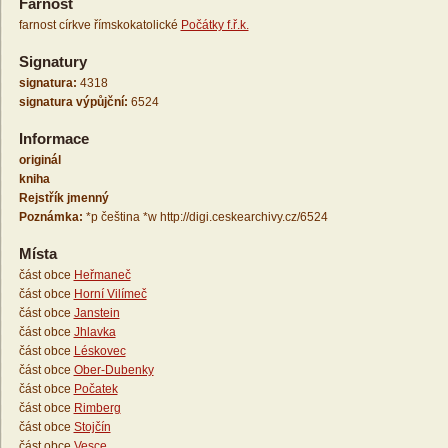
Farnost
farnost církve římskokatolické
Počátky f.ř.k.
Signatury
signatura:
4318
signatura výpůjční:
6524
Informace
originál
kniha
Rejstřík jmenný
Poznámka:
*p čeština *w http://digi.ceskearchivy.cz/6524
Místa
část obce
Heřmaneč
část obce
Horní Vilímeč
část obce
Janstein
část obce
Jhlavka
část obce
Léskovec
část obce
Ober-Dubenky
část obce
Počatek
část obce
Rimberg
část obce
Stojčín
část obce
Vesce