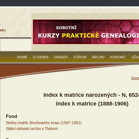
HOME
O GENEA
ODKAZY
FÓRUM
ARCHIV
KONTAKT
UŽI
Gene
Index k matrice narozených - N, 652
index k matrice (1888-1906)
Fond
Sbírka matrik Jihočeského kraje (1587-1952)
Státní oblastní archiv v Třeboni