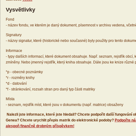
Vysvětlivky
Fond
- název fondu, ve kterém je daný dokument, písemnost v archivu vedena, včetn
Signatury
- názvy signatur, které (historické nebo současné) byly použity pro tento dokum
Informace
- typy dalších informací, které dokument obsahuje. Např. seznam, rejstřík obcí, k
zmíněny. Nebo jmenný rejstřík, který kniha obsahuje. Dále jsou ke knize různé
*p - obecné poznámky
*r - rozměry knihy
*d - datování
*f - stránkování, rozsah stran pro daný typ části matriky
Místa
- seznam, rejstřík míst, které jsou v dokumentu (např. matrice) obsaženy
Nalezli jste informace, které jste hledali? Chcete podpořit další fungování
Genea? Chcete urychlit přepis matrik do elektronické podoby?
Podpořte ná
alespoň finančně drobným příspěvkem!