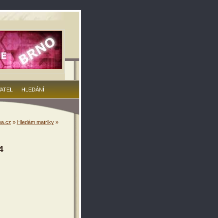
VATEL
HLEDÁNÍ
a.cz
»
Hledám matriky
»
4