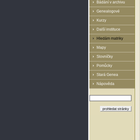
Bádání v archivu
Genealogové
Kurzy
Další instituce
Hledám matriky
Mapy
Slovníčky
Pomůcky
Stará Genea
Nápověda