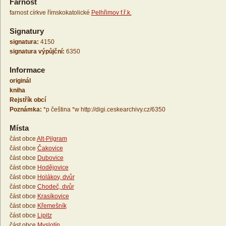
Farnost
farnost církve římskokatolické
Pelhřimov f.ř.k.
Signatury
signatura:
4150
signatura výpůjční:
6350
Informace
originál
kniha
Rejstřík obcí
Poznámka:
*p čeština *w http://digi.ceskearchivy.cz/6350
Místa
část obce
Alt-Pilgram
část obce
Čakovice
část obce
Dubovice
část obce
Hodějovice
část obce
Holákov, dvůr
část obce
Chodeč, dvůr
část obce
Krasíkovice
část obce
Křemešník
část obce
Lipitz
část obce
Myslotín