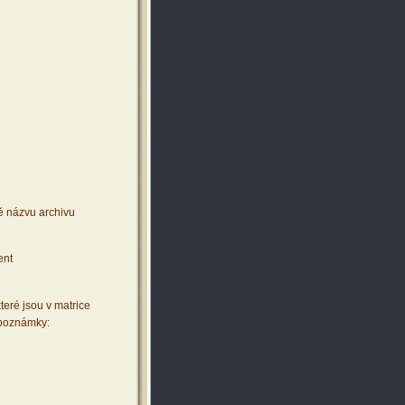
ě názvu archivu
ent
teré jsou v matrice
 poznámky: