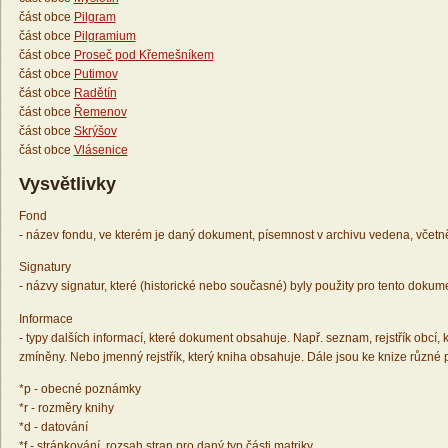
část obce
Pilgram
část obce
Pilgramium
část obce
Proseč pod Křemešníkem
část obce
Putimov
část obce
Radětín
část obce
Řemenov
část obce
Skrýšov
část obce
Vlásenice
Vysvětlivky
Fond
- název fondu, ve kterém je daný dokument, písemnost v archivu vedena, včetn
Signatury
- názvy signatur, které (historické nebo současné) byly použity pro tento dokum
Informace
- typy dalších informací, které dokument obsahuje. Např. seznam, rejstřík obcí, k
zmíněny. Nebo jmenný rejstřík, který kniha obsahuje. Dále jsou ke knize různé
*p - obecné poznámky
*r - rozměry knihy
*d - datování
*f - stránkování, rozsah stran pro daný typ části matriky