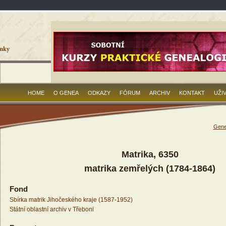
HOME
O GENEA
ODKAZY
FÓRUM
ARCHIV
KONTAKT
UŽI
Gene
Matrika, 6350
matrika zemřelých (1784-1864)
Fond
Sbírka matrik Jihočeského kraje (1587-1952)
Státní oblastní archiv v Třeboni