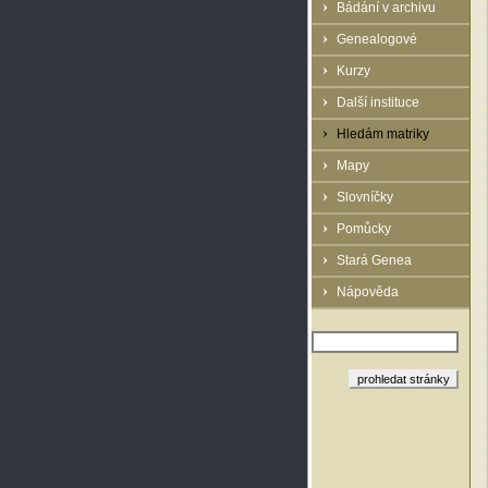
Bádání v archivu
Genealogové
Kurzy
Další instituce
Hledám matriky
Mapy
Slovníčky
Pomůcky
Stará Genea
Nápověda