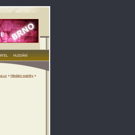
VATEL
HLEDÁNÍ
a.cz
»
Hledám matriky
»