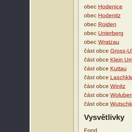
obec
Hodenice
obec
Hodenitz
obec
Roiden
obec
Unterberg
obec
Wratzau
část obce
Gross-U
část obce
Klein Um
část obce
Kuttau
část obce
Laschkl
část obce
Winitz
část obce
Wolube
část obce
Wutsch
Vysvětlivky
Fond