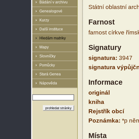
Bádání v archivu
Státní oblastní arc
Genealogové
Kurzy
Farnost
Další instituce
farnost církve řím
Hledám matriky
Signatury
Mapy
Slovníčky
signatura:
3947
Pomůcky
signatura výpůjčn
Stará Genea
Informace
Nápověda
originál
kniha
Rejstřík obcí
Poznámka:
*p něm
Místa