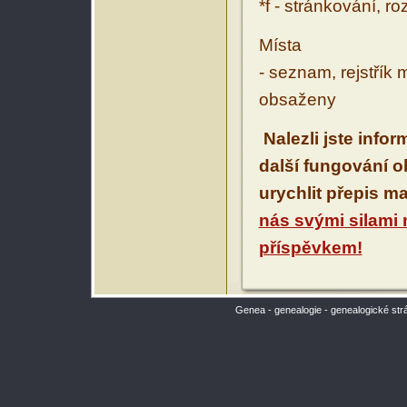
*f - stránkování, r
Místa
- seznam, rejstřík 
obsaženy
Nalezli jste info
další fungování 
urychlit přepis m
nás svými silami
příspěvkem!
Genea - genealogie - genealogické str