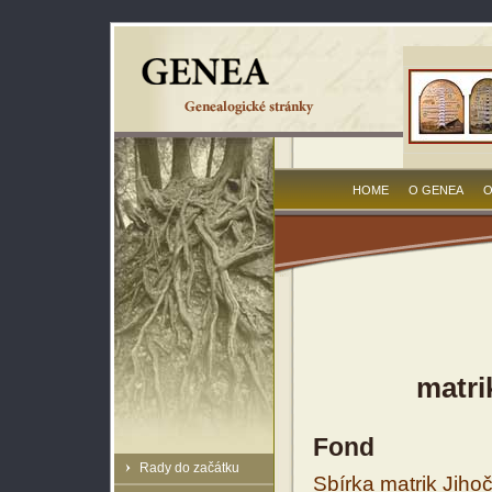
HOME
O GENEA
O
matri
Fond
Rady do začátku
Sbírka matrik Jiho