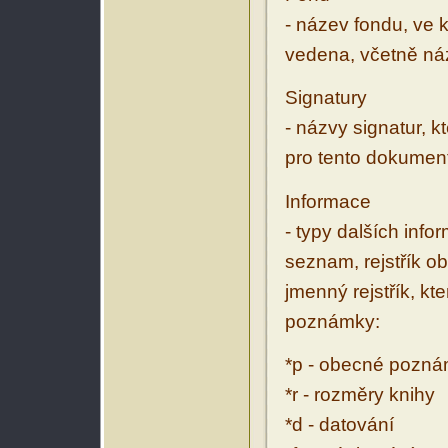
- název fondu, ve 
vedena, včetně ná
Signatury
- názvy signatur, k
pro tento dokumen
Informace
- typy dalších inf
seznam, rejstřík ob
jmenný rejstřík, kt
poznámky:
*p - obecné pozn
*r - rozměry knihy
*d - datování